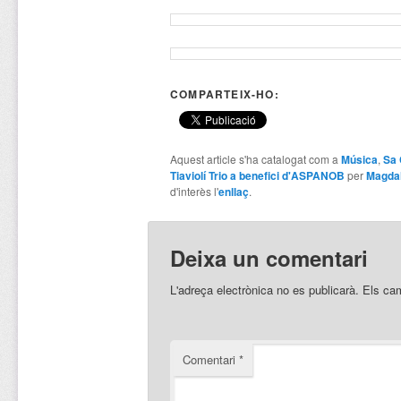
COMPARTEIX-HO:
Aquest article s'ha catalogat com a
Música
,
Sa 
Tiaviolí Trio a benefici d'ASPANOB
per
Magdal
d'interès l'
enllaç
.
Deixa un comentari
L'adreça electrònica no es publicarà.
Els ca
Comentari
*