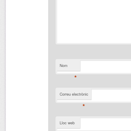
Nom
*
Correu electrònic
*
Lloc web