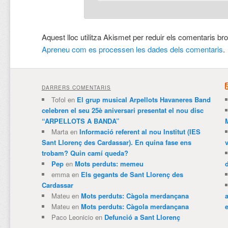
Aquest lloc utilitza Akismet per reduir els comentaris br
Apreneu com es processen les dades dels comentaris
.
DARRERS COMENTARIS
Tofol
en
El grup musical Arpellots Havaneres Band
celebren el seu 25è aniversari presentat el nou disc
“ARPELLOTS A BANDA”
Marta
en
Informació referent al nou Institut (IES
Sant Llorenç des Cardassar). En quina fase ens
trobam? Quin camí queda?
Pep
en
Mots perduts: memeu
emma
en
Els gegants de Sant Llorenç des
Cardassar
Mateu
en
Mots perduts: Càgola merdançana
Mateu
en
Mots perduts: Càgola merdançana
e
Paco Leonicio
en
Defunció a Sant Llorenç