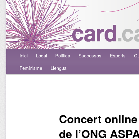
Menú principal
Inici
Aneu al contingut principal
Aneu al contingut secundari
Local
Política
Successos
Esports
Cu
Feminisme
Llengua
Navegació per les entrades
Concert online 
de l’ONG ASP