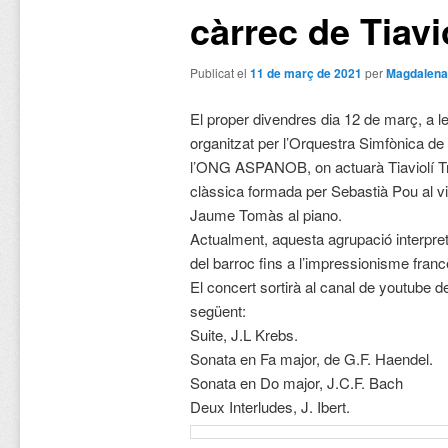
càrrec de Tiavio
Publicat el
11 de març de 2021
per
Magdalena
El proper divendres dia 12 de març, a l
organitzat per l’Orquestra Simfònica de 
l’ONG ASPANOB, on actuarà Tiaviolí Tr
clàssica formada per Sebastià Pou al vio
Jaume Tomàs al piano.
Actualment, aquesta agrupació interpret
del barroc fins a l’impressionisme franc
El concert sortirà al canal de youtube d
següent:
Suite, J.L Krebs.
Sonata en Fa major, de G.F. Haendel.
Sonata en Do major, J.C.F. Bach
Deux Interludes, J. Ibert.