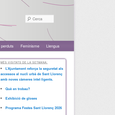
Cerca
 perduts
Feminisme
Llengua
MÉS VISITATS DE LA SETMANA:
L’Ajuntament reforça la seguretat als
accessos al nucli urbà de Sant Llorenç
amb noves càmeres intel·ligents.
Què en trobau?
Exhibició de gloses
Programa Festes Sant Llorenç 2026