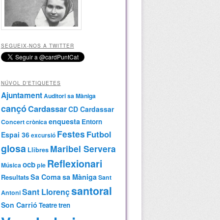
SEGUEIX-NOS A TWITTER
NÚVOL D’ETIQUETES
Ajuntament
Auditori sa Màniga
cançó
Cardassar
CD Cardassar
enquesta
Entorn
Concert
crònica
Festes
Futbol
Espai 36
excursió
glosa
Maribel Servera
Llibres
Reflexionari
ocb
Música
ple
Sa Coma
sa Màniga
Resultats
Sant
santoral
Sant Llorenç
Antoni
Son Carrió
Teatre
tren