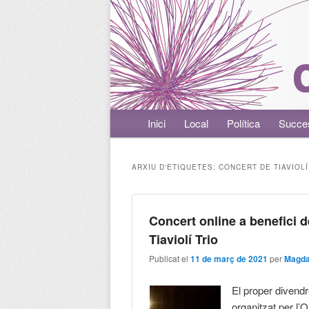
Menú principal
Inici
Aneu al contingut principal
Aneu al contingut secundari
Local
Política
Succe
ARXIU D'ETIQUETES:
CONCERT DE TIAVIOLÍ
Concert online a benefici
Tiaviolí Trio
Publicat el
11 de març de 2021
per
Magda
El proper divendr
organitzat per l’