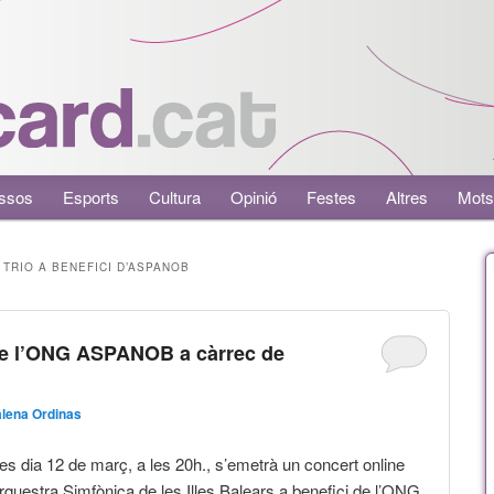
ssos
Esports
Cultura
Opinió
Festes
Altres
Mots
 TRIO A BENEFICI D’ASPANOB
 de l’ONG ASPANOB a càrrec de
lena Ordinas
es dia 12 de març, a les 20h., s’emetrà un concert online
Orquestra Simfònica de les Illes Balears a benefici de l’ONG