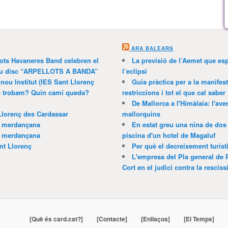
ARA BALEARS
lots Havaneres Band celebren el
La previsió de l’Aemet que es
 nou disc “ARPELLOTS A BANDA”
l’eclipsi
 nou Institut (IES Sant Llorenç
Guia pràctica per a la manifes
ns trobam? Quin camí queda?
restriccions i tot el que cal saber
De Mallorca a l'Himàlaia: l'av
Llorenç des Cardassar
mallorquins
a merdançana
En estat greu una nina de dos 
a merdançana
piscina d'un hotel de Magaluf
nt Llorenç
Per què el decreixement turíst
L'empresa del Pla general de 
Cort en el judici contra la resciss
[Què és card.cat?]
[Contacte]
[Enllaços]
[El Temps]