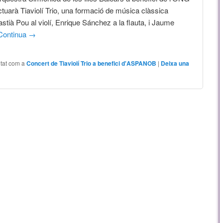
arà Tiaviolí Trio, una formació de música clàssica
tià Pou al violí, Enrique Sánchez a la flauta, i Jaume
Continua
→
tat com a
Concert de Tiaviolí Trio a benefici d'ASPANOB
|
Deixa una