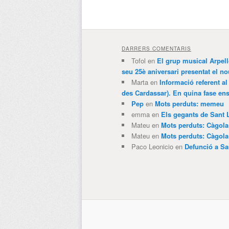
DARRERS COMENTARIS
Tofol
en
El grup musical Arpel
seu 25è aniversari presentat el
Marta
en
Informació referent al
des Cardassar). En quina fase e
Pep
en
Mots perduts: memeu
emma
en
Els gegants de Sant 
Mateu
en
Mots perduts: Càgol
Mateu
en
Mots perduts: Càgol
Paco Leonicio
en
Defunció a Sa