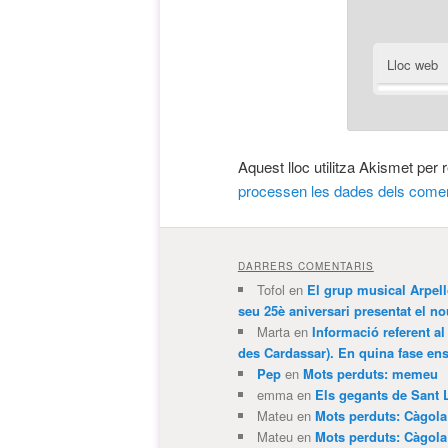
Lloc web
Aquest lloc utilitza Akismet per
processen les dades dels comen
DARRERS COMENTARIS
Tofol
en
El grup musical Arpel
seu 25è aniversari presentat el
Marta
en
Informació referent al
des Cardassar). En quina fase e
Pep
en
Mots perduts: memeu
emma
en
Els gegants de Sant 
Mateu
en
Mots perduts: Càgol
Mateu
en
Mots perduts: Càgol