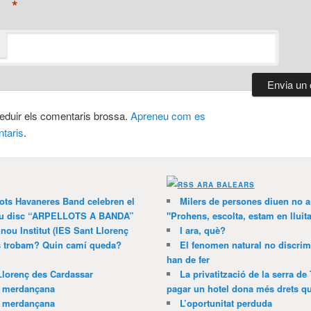
*
 reduir els comentaris brossa.
Apreneu com es
taris
.
ARA BALEARS
lots Havaneres Band celebren el
Milers de persones diuen no a l
 nou disc “ARPELLOTS A BANDA”
"Prohens, escolta, estam en lluit
 nou Institut (IES Sant Llorenç
I ara, què?
ns trobam? Quin camí queda?
El fenomen natural no discrim
han de fer
Llorenç des Cardassar
La privatització de la serra de
a merdançana
pagar un hotel dona més drets que
a merdançana
L’oportunitat perduda