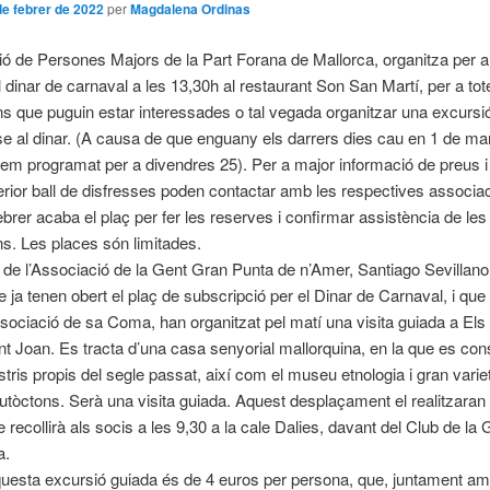
de febrer de 2022
per
Magdalena Ordinas
ó de Persones Majors de la Part Forana de Mallorca, organitza per a
el dinar de carnaval a les 13,30h al restaurant Son San Martí, per a to
s que puguin estar interessades o tal vegada organitzar una excursió
se al dinar. (A causa de que enguany els darrers dies cau en 1 de mar
hem programat per a divendres 25). Per a major informació de preus i 
terior ball de disfresses poden contactar amb les respectives associa
ebrer acaba el plaç per fer les reserves i confirmar assistència de les
s. Les places són limitades.
i de l’Associació de la Gent Gran Punta de n’Amer, Santiago Sevillano
e ja tenen obert el plaç de subscripció per el Dinar de Carnaval, i que 
associació de sa Coma, han organitzat pel matí una visita guiada a Els
nt Joan. Es tracta d’una casa senyorial mallorquina, en la que es co
estris propis del segle passat, així com el museu etnologia i gran varie
utòctons. Serà una visita guiada. Aquest desplaçament el realitzara
e recollirà als socis a les 9,30 a la cale Dalies, davant del Club de la
a.
questa excursió guiada és de 4 euros per persona, que, juntament am