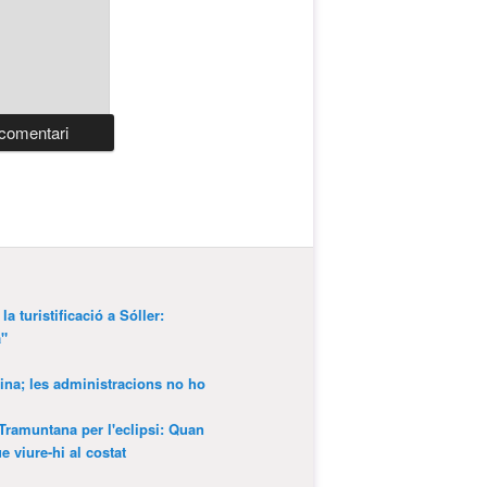
a turistificació a Sóller:
a"
ina; les administracions no ho
 Tramuntana per l'eclipsi: Quan
 viure-hi al costat