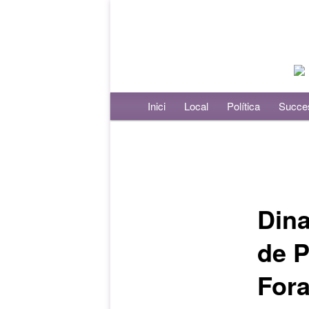
Menú principal
Inici
Aneu al contingut principal
Aneu al contingut secundari
Local
Política
Succe
Navegació per les entrades
Dina
de P
Fora