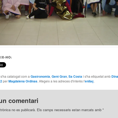
IX-HO:
e s'ha catalogat com a
Gastronomia
,
Gent Gran
,
Sa Costa
i s'ha etiquetat amb
Dina
22
per
Magdalena Ordinas
. Afegeix a les adreces d'interès l'
enllaç
.
un comentari
trònica no es publicarà.
Els camps necessaris estan marcats amb
*