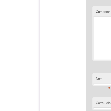
Comentar
Nom
*
Correu ele