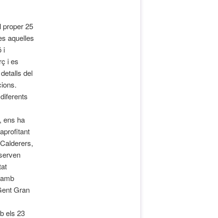
l proper 25
tes aquelles
 i
ç i es
detalls del
cions.
 diferents
, ens ha
aprofitant
 Calderers,
nserven
tat
n amb
 Gent Gran
b els 23