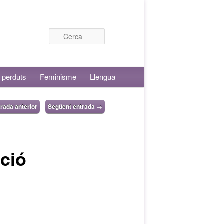
Cerca
 perduts
Feminisme
Llengua
rada anterior
Següent entrada
→
ació