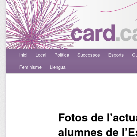
Menú principal
Inici
Aneu al contingut principal
Aneu al contingut secundari
Local
Política
Successos
Esports
Cu
Feminisme
Llengua
Navegació per les entrades
Fotos de l’actu
alumnes de l’E