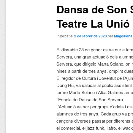
Dansa de Son S
Teatre La Unió
Publicat el
2 de febrer de 2023
per
Magdalena
El dissabte 28 de gener es va dur a ter
Servera, una gran actuació dels alumn
Servera, que dirigeix Marta Solano, on h
nines a partir de tres anys, omplint due
El regidor de Cultura i Joventut de l’A
Dong Hu, va saludar al públic assistent i
terme Marta Solano i Alba Galmés amb 
l’Escola de Dansa de Son Servera.
L’Actuació va ser per grups d’edats i el
alumnes de tres anys. Cada grup va pr
cançons diverses passat per diferents e
el comercial, el jazz funk, l’afro, el wa