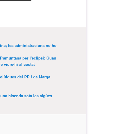
ina; les administracions no ho
 Tramuntana per l'eclipsi: Quan
 viure-hi al costat
olítiques del PP i de Marga
’una hisenda sota les aigües