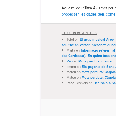
Aquest lloc utilitza Akismet per
processen les dades dels comen
DARRERS COMENTARIS
Tofol
en
El grup musical Arpel
seu 25è aniversari presentat el
Marta
en
Informació referent al
des Cardassar). En quina fase e
Pep
en
Mots perduts: memeu
emma
en
Els gegants de Sant 
Mateu
en
Mots perduts: Càgol
Mateu
en
Mots perduts: Càgol
Paco Leonicio
en
Defunció a Sa