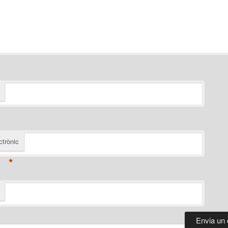
ctrònic
*