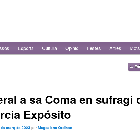
ssos
Esports
Cultura
Opinió
Festes
Altres
Mots
←
Ent
ral a sa Coma en sufragi 
rcia Expósito
 de març de 2023
per
Magdalena Ordinas