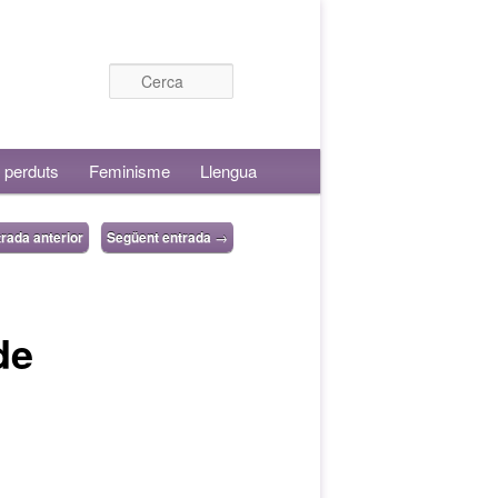
Cerca
 perduts
Feminisme
Llengua
rada anterior
Següent entrada
→
de