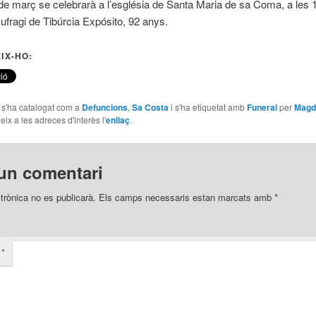
 de març se celebrarà a l’església de Santa Maria de sa Coma, a les 1
sufragi de Tibúrcia Expósito, 92 anys.
IX-HO:
e s'ha catalogat com a
Defuncions
,
Sa Costa
i s'ha etiquetat amb
Funeral
per
Magd
eix a les adreces d'interès l'
enllaç
.
un comentari
trònica no es publicarà.
Els camps necessaris estan marcats amb
*
i
*