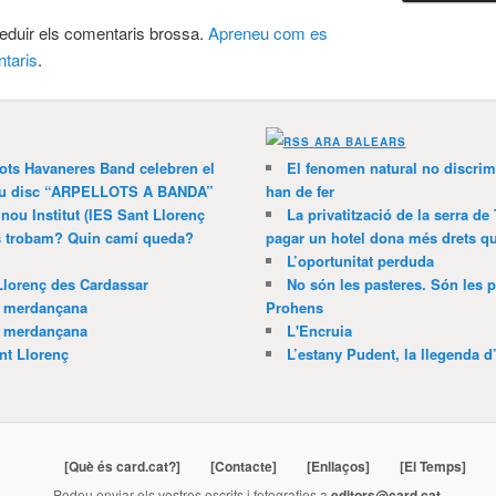
 reduir els comentaris brossa.
Apreneu com es
taris
.
ARA BALEARS
lots Havaneres Band celebren el
El fenomen natural no discrim
 nou disc “ARPELLOTS A BANDA”
han de fer
 nou Institut (IES Sant Llorenç
La privatització de la serra de
ns trobam? Quin camí queda?
pagar un hotel dona més drets que
L’oportunitat perduda
Llorenç des Cardassar
No són les pasteres. Són les p
a merdançana
Prohens
a merdançana
L'Encruia
nt Llorenç
L’estany Pudent, la llegenda d
[Què és card.cat?]
[Contacte]
[Enllaços]
[El Temps]
Podeu enviar els vostres escrits i fotografies a
editors@card.cat
.