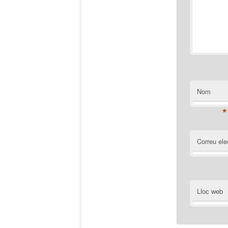
Nom
*
Correu ele
Lloc web