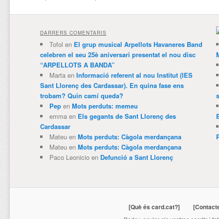
DARRERS COMENTARIS
Tofol
en
El grup musical Arpellots Havaneres Band
celebren el seu 25è aniversari presentat el nou disc
“ARPELLOTS A BANDA”
Marta
en
Informació referent al nou Institut (IES
Sant Llorenç des Cardassar). En quina fase ens
trobam? Quin camí queda?
Pep
en
Mots perduts: memeu
emma
en
Els gegants de Sant Llorenç des
Cardassar
Mateu
en
Mots perduts: Càgola merdançana
Mateu
en
Mots perduts: Càgola merdançana
Paco Leonicio
en
Defunció a Sant Llorenç
[Què és card.cat?]
[Contact