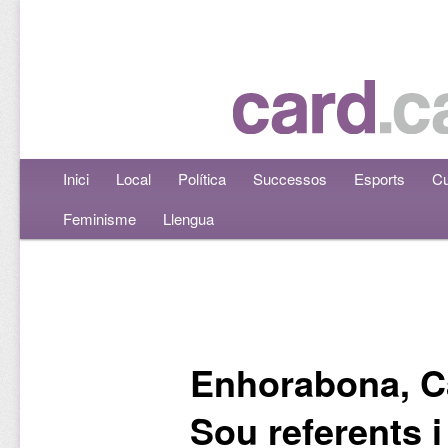
Menú principal
Inici
Aneu al contingut principal
Aneu al contingut secundari
Local
Política
Successos
Esports
Cu
Feminisme
Llengua
Navegació per les entrades
Enhorabona, C
Sou referents i