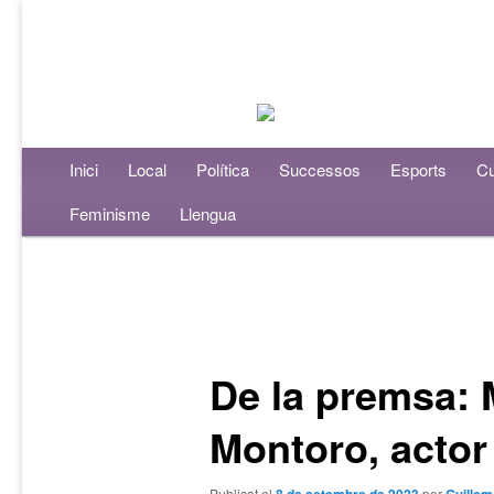
Menú principal
Inici
Aneu al contingut principal
Aneu al contingut secundari
Local
Política
Successos
Esports
Cu
Feminisme
Llengua
Navegació per les entrades
De la premsa: 
Montoro, actor
Publicat el
per