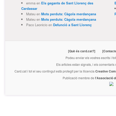
emma
en
Els gegants de Sant Llorenç des
Cardassar
Mateu
en
Mots perduts: Càgola merdançana
Mateu
en
Mots perduts: Càgola merdançana
Paco Leonicio
en
Defunció a Sant Llorenç
[Què és card.cat?]
[Contact
Podeu enviar els vostres escrits i fo
Els articles estan signats, i els comentaris
Card.cat
i tot el seu contingut està protegit per la llicencia
Creative Com
Publicació membre de
l'Associació 