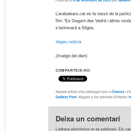
8 de setembre de 2023
Guillem
L’arabalears.cat es fa ressò de la parti
film “Es Gegant des Vedrà i altres rond
s’estrenarà a Sitges.
Vegeu notícia
(Imatge del diari)
COMPARTEIX-HO:
Aquest article s'ha catalogat com a
Cinema
i s'
Guillem Pont
. Afegeix a les adreces d'interès l'
e
Deixa un comentari
L'adreça electrònica no es publicarà.
Els ca