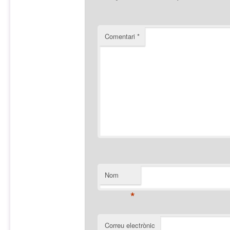
Comentari
*
Nom
*
Correu electrònic