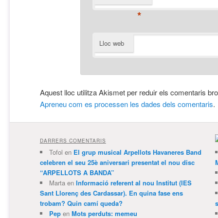
*
Lloc web
Aquest lloc utilitza Akismet per reduir els comentaris br
Apreneu com es processen les dades dels comentaris
.
DARRERS COMENTARIS
Tofol
en
El grup musical Arpellots Havaneres Band
celebren el seu 25è aniversari presentat el nou disc
“ARPELLOTS A BANDA”
Marta
en
Informació referent al nou Institut (IES
Sant Llorenç des Cardassar). En quina fase ens
trobam? Quin camí queda?
Pep
en
Mots perduts: memeu