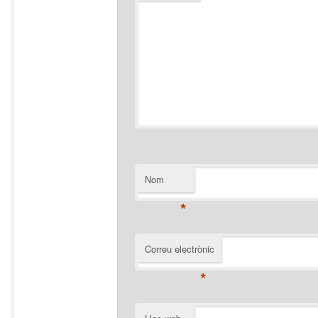
Nom
*
Correu electrònic
*