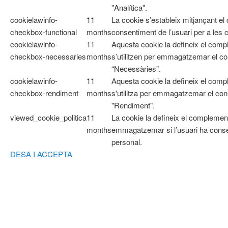
"Analítica".
cookielawinfo-
11
La cookie s’estableix mitjançant e
checkbox-functional
months
consentiment de l’usuari per a les 
cookielawinfo-
11
Aquesta cookie la defineix el co
checkbox-necessaries
months
s’utilitzen per emmagatzemar el con
“Necessàries”.
cookielawinfo-
11
Aquesta cookie la defineix el com
checkbox-rendiment
months
s'utilitza per emmagatzemar el cons
"Rendiment".
viewed_cookie_politica
11
La cookie la defineix el complemen
months
emmagatzemar si l’usuari ha cons
personal.
DESA I ACCEPTA