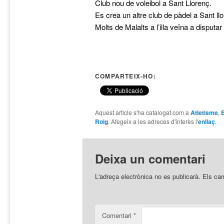
Club nou de voleibol a Sant Llorenç.
Es crea un altre club de pàdel a Sant ll
Molts de Malalts a l’illa veïna a disputar 
COMPARTEIX-HO:
Aquest article s'ha catalogat com a
Atletisme
,
Roig
. Afegeix a les adreces d'interès l'
enllaç
.
Deixa un comentari
L'adreça electrònica no es publicarà.
Els ca
Comentari
*