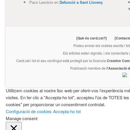
Paco Leonicio
en
Defunció a Sant Llorenç
[Què és card.cat?]
[Contact
Podeu enviar els vostres escrits i fo
Els articles estan signats, i els comentaris
Card.cat
i tot el seu contingut està protegit per la llicencia
Creative Com
Publicació membre de
l'Associació 
Utilitzem cookies al nostre lloc web per oferir-vos l’experiència mé
visites. En fer clic a "Accepta-ho tot", accepteu l'ús de TOTES les
cookies" per proporcionar un consentiment controlat.
Configuració de cookies
Accepta-ho tot
Manage consent