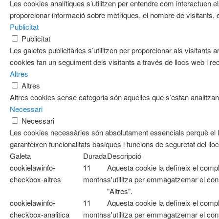
Les cookies analítiques s’utilitzen per entendre com interactuen e
proporcionar informació sobre mètriques, el nombre de visitants, el 
Publicitat
Publicitat
Les galetes publicitàries s’utilitzen per proporcionar als visitan
cookies fan un seguiment dels visitants a través de llocs web i re
Altres
Altres
Altres cookies sense categoria són aquelles que s’estan analitzant
Necessari
Necessari
Les cookies necessàries són absolutament essencials perquè el l
garanteixen funcionalitats bàsiques i funcions de seguretat del ll
Galeta
Durada
Descripció
cookielawinfo-
11
Aquesta cookie la defineix el com
checkbox-altres
months
s'utilitza per emmagatzemar el cons
"Altres".
cookielawinfo-
11
Aquesta cookie la defineix el com
checkbox-analitica
months
s'utilitza per emmagatzemar el cons