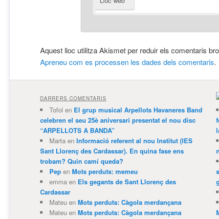
Lloc web
Aquest lloc utilitza Akismet per reduir els comentaris br
Apreneu com es processen les dades dels comentaris
.
DARRERS COMENTARIS
Tofol
en
El grup musical Arpellots Havaneres Band
celebren el seu 25è aniversari presentat el nou disc
“ARPELLOTS A BANDA”
Marta
en
Informació referent al nou Institut (IES
Sant Llorenç des Cardassar). En quina fase ens
trobam? Quin camí queda?
Pep
en
Mots perduts: memeu
emma
en
Els gegants de Sant Llorenç des
Cardassar
Mateu
en
Mots perduts: Càgola merdançana
Mateu
en
Mots perduts: Càgola merdançana