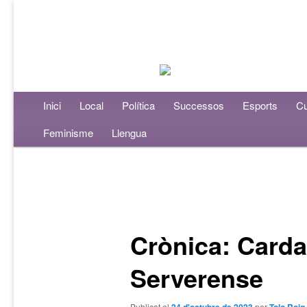
Menú principal
Inici
Aneu al contingut principal
Aneu al contingut secundari
Local
Política
Successos
Esports
Cu
Feminisme
Llengua
Navegació per les entrades
Crònica: Carda
Serverense
Publicat el
per