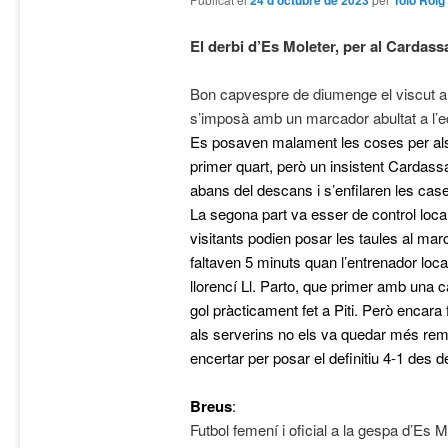
24 d'octubre de 2023
Tolo Roig
El derbi d’Es Moleter, per al Cardassa
Bon capvespre de diumenge el viscut a 
s’imposà amb un marcador abultat a l’eq
Es posaven malament les coses per als 
primer quart, però un insistent Cardass
abans del descans i s’enfilaren les cas
La segona part va esser de control local
visitants podien posar les taules al mar
faltaven 5 minuts quan l’entrenador loca
llorencí Ll. Parto, que primer amb una c
gol pràcticament fet a Piti. Però encara
als serverins no els va quedar més remei
encertar per posar el definitiu 4-1 des 
B
reus
:
Futbol femení i oficial a la gespa d’Es M