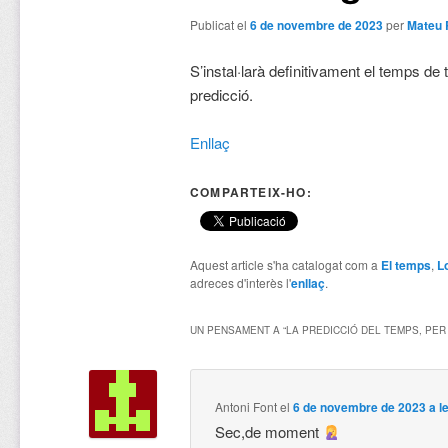
Publicat el
6 de novembre de 2023
per
Mateu 
S’instal·larà definitivament el temps d
predicció.
Enllaç
COMPARTEIX-HO:
Aquest article s'ha catalogat com a
El temps
,
L
adreces d'interès l'
enllaç
.
UN PENSAMENT A “
LA PREDICCIÓ DEL TEMPS, PER
Antoni Font
el
6 de novembre de 2023 a l
Sec,de moment