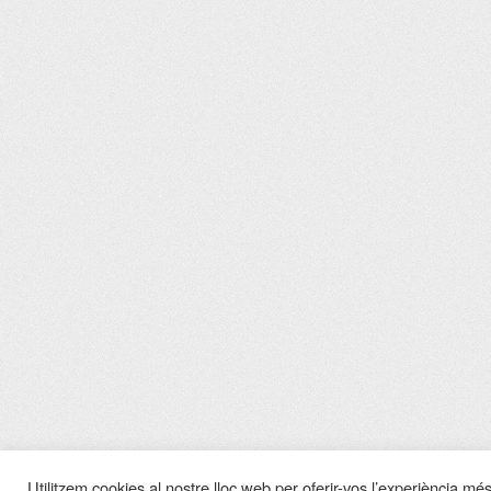
Utilitzem cookies al nostre lloc web per oferir-vos l’experiència més 