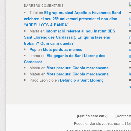
DARRERS COMENTARIS
Tofol
en
El grup musical Arpellots Havaneres Band
celebren el seu 25è aniversari presentat el nou disc
“ARPELLOTS A BANDA”
Marta
en
Informació referent al nou Institut (IES
Sant Llorenç des Cardassar). En quina fase ens
trobam? Quin camí queda?
Pep
en
Mots perduts: memeu
emma
en
Els gegants de Sant Llorenç des
Cardassar
Mateu
en
Mots perduts: Càgola merdançana
Mateu
en
Mots perduts: Càgola merdançana
Paco Leonicio
en
Defunció a Sant Llorenç
[Què és card.cat?]
[Contact
Podeu enviar els vostres escrits i fo
Els articles estan signats, i els comentaris