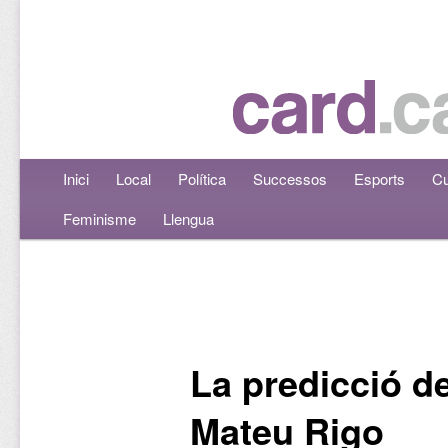
Menú principal
Inici
Aneu al contingut principal
Aneu al contingut secundari
Local
Política
Successos
Esports
Cu
Feminisme
Llengua
Navegació per les entrades
La predicció d
Mateu Rigo