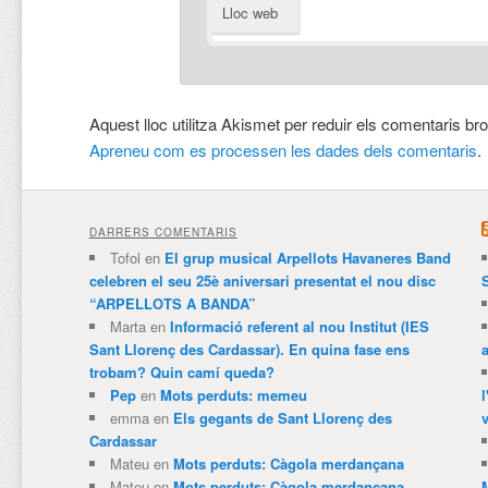
Lloc web
Aquest lloc utilitza Akismet per reduir els comentaris br
Apreneu com es processen les dades dels comentaris
.
DARRERS COMENTARIS
Tofol
en
El grup musical Arpellots Havaneres Band
celebren el seu 25è aniversari presentat el nou disc
“ARPELLOTS A BANDA”
Marta
en
Informació referent al nou Institut (IES
Sant Llorenç des Cardassar). En quina fase ens
trobam? Quin camí queda?
Pep
en
Mots perduts: memeu
emma
en
Els gegants de Sant Llorenç des
v
Cardassar
Mateu
en
Mots perduts: Càgola merdançana
Mateu
en
Mots perduts: Càgola merdançana