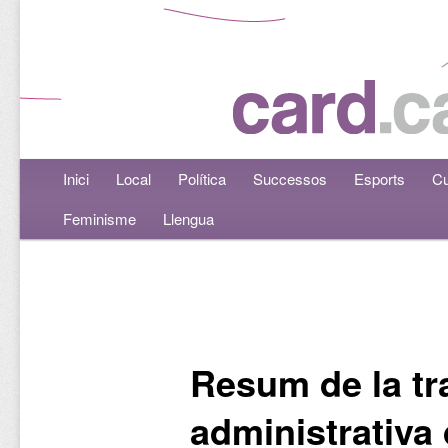
Menú principal
Inici
Aneu al contingut principal
Aneu al contingut secundari
Local
Política
Successos
Esports
Cu
Feminisme
Llengua
Navegació per les entrades
Resum de la tr
administrativa 