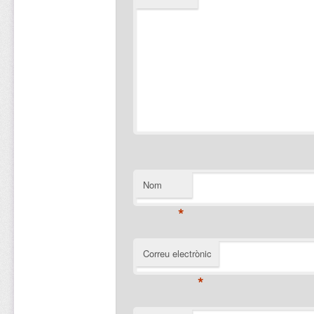
Nom
*
Correu electrònic
*