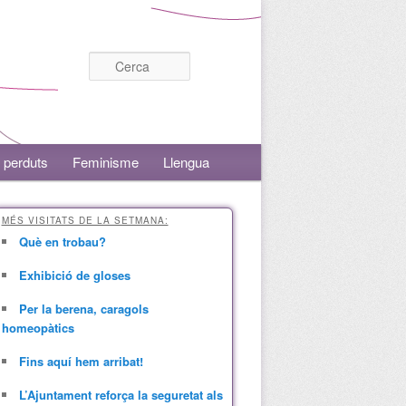
Cerca
 perduts
Feminisme
Llengua
MÉS VISITATS DE LA SETMANA:
Què en trobau?
Exhibició de gloses
Per la berena, caragols
homeopàtics
Fins aquí hem arribat!
L’Ajuntament reforça la seguretat als