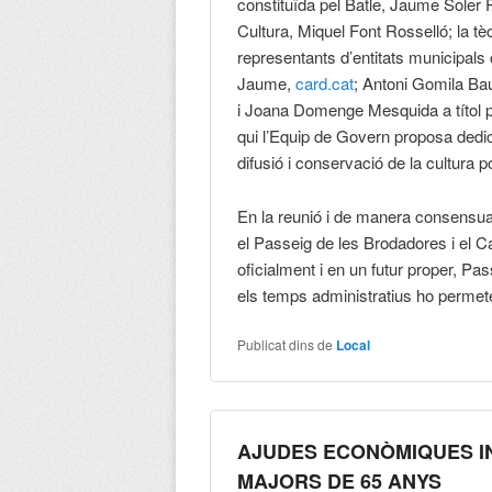
constituïda pel Batle, Jaume Soler Po
Cultura, Miquel Font Rosselló; la t
representants d’entitats municipa
Jaume,
card.cat
; Antoni Gomila B
i Joana Domenge Mesquida a títol p
qui l’Equip de Govern proposa dedic
difusió i conservació de la cultura p
En la reunió i de manera consensuad
el Passeig de les Brodadores i el 
oficialment i en un futur proper, P
els temps administratius ho permet
Publicat dins de
Local
AJUDES ECONÒMIQUES I
MAJORS DE 65 ANYS