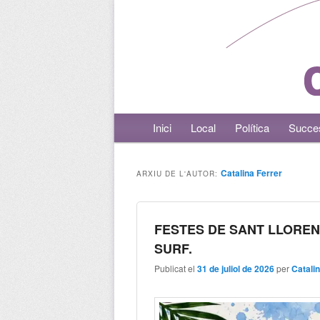
Menú principal
Inici
Aneu al contingut principal
Aneu al contingut secundari
Local
Política
Succe
Catalina Ferrer
ARXIU DE L'AUTOR:
FESTES DE SANT LLORENÇ
SURF.
Publicat el
31 de juliol de 2026
per
Catali