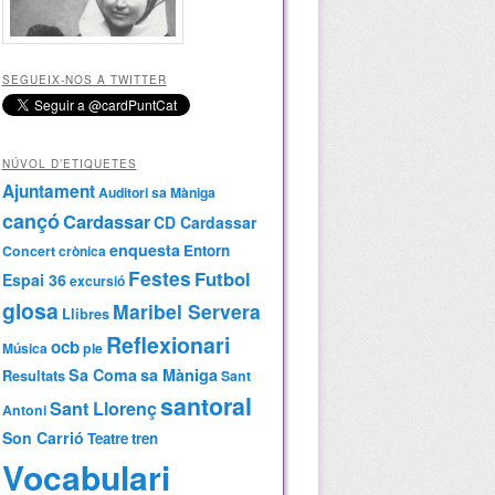
SEGUEIX-NOS A TWITTER
NÚVOL D’ETIQUETES
Ajuntament
Auditori sa Màniga
cançó
Cardassar
CD Cardassar
enquesta
Entorn
Concert
crònica
Festes
Futbol
Espai 36
excursió
glosa
Maribel Servera
Llibres
Reflexionari
ocb
Música
ple
Sa Coma
sa Màniga
Resultats
Sant
santoral
Sant Llorenç
Antoni
Son Carrió
Teatre
tren
Vocabulari