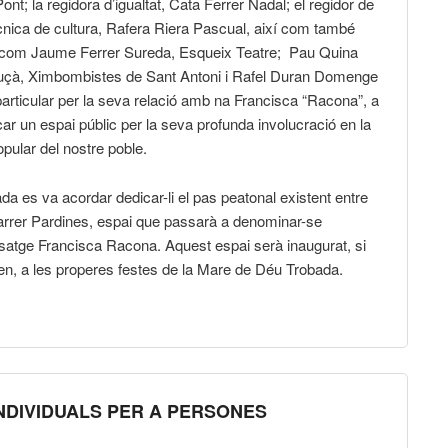
nt; la regidora d’igualtat, Cata Ferrer Nadal; el regidor de
ècnica de cultura, Rafera Riera Pascual, així com també
ls com Jaume Ferrer Sureda, Esqueix Teatre; Pau Quina
auçà, Ximbombistes de Sant Antoni i Rafel Duran Domenge
articular per la seva relació amb na Francisca “Racona”, a
ar un espai públic per la seva profunda involucració en la
opular del nostre poble.
a es va acordar dedicar-li el pas peatonal existent entre
Carrer Pardines, espai que passarà a denominar-se
assatge Francisca Racona. Aquest espai serà inaugurat, si
en, a les properes festes de la Mare de Déu Trobada.
NDIVIDUALS PER A PERSONES