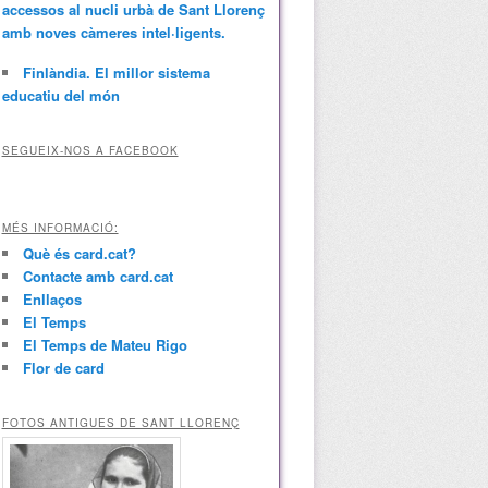
accessos al nucli urbà de Sant Llorenç
amb noves càmeres intel·ligents.
Finlàndia. El millor sistema
educatiu del món
SEGUEIX-NOS A FACEBOOK
MÉS INFORMACIÓ:
Què és card.cat?
Contacte amb card.cat
Enllaços
El Temps
El Temps de Mateu Rigo
Flor de card
FOTOS ANTIGUES DE SANT LLORENÇ