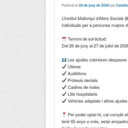
Publicat el
29 de juny de 2026
per
Catalin
L’Institut Mallorquí d’Afers Socials
(
individuals per a persones majors d
Termini de sol·licitud:
Del 26 de juny al 27 de juliol de 202
Les ajudes cobreixen despeses r
Ulleres
Audiòfons
Pròtesis dentals
Cadires de rodes
Llits hospitalaris
Vehicles adaptats i altres ajudes 
Per poder optar-hi, cal complir el
tenir 65 anys o més, estar empadro