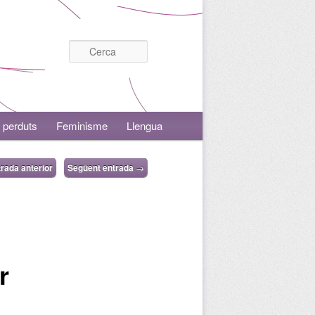
Cerca
 perduts
Feminisme
Llengua
rada anterior
Següent entrada
→
r