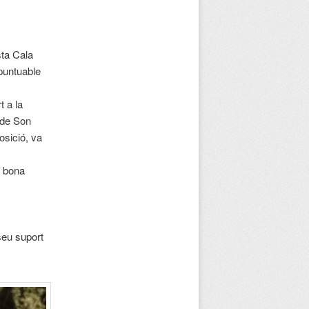
sta Cala
 puntuable
t a la
 de Son
osició, va
t bona
seu suport