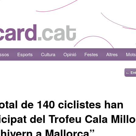
ssos
Esports
Cultura
Opinió
Festes
Altres
Mots
←
Ent
otal de 140 ciclistes han
icipat del Trofeu Cala Millo
hivern a Mallorca”