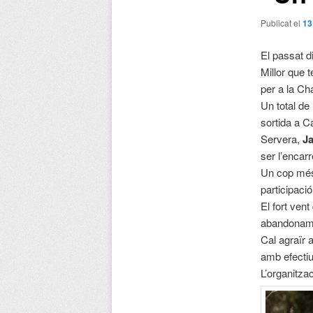
Publicat el
13
El passat d
Millor que 
per a la Ch
Un total de
sortida a C
Servera,
J
ser l’encarr
Un cop més 
participaci
El fort ven
abandonam
Cal agraïr 
amb efectiu
L’organitzac