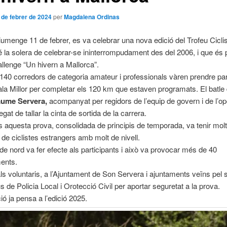
 de febrer de 2024
per
Magdalena Ordinas
iumenge 11 de febrer, es va celebrar una nova edició del Trofeu Cicli
té la solera de celebrar-se ininterrompudament des del 2006, i que és
allenge “Un hivern a Mallorca”.
 140 corredors de categoria amateur i professionals vàren prendre par
ala Millor per completar els 120 km que estaven programats. El batle
aume Servera,
acompanyat per regidors de l’equip de govern i de l’op
egat de tallar la cinta de sortida de la carrera.
aquesta prova, consolidada de principis de temporada, va tenir mol
ó de ciclistes estrangers amb molt de nivell.
t de nord va fer efecte als participants i això va provocar més de 40
ents.
als voluntaris, a l’Ajuntament de Son Servera i ajuntaments veïns pel 
s de Policia Local i Orotecció Civil per aportar seguretat a la prova.
ió ja pensa a l’edició 2025.