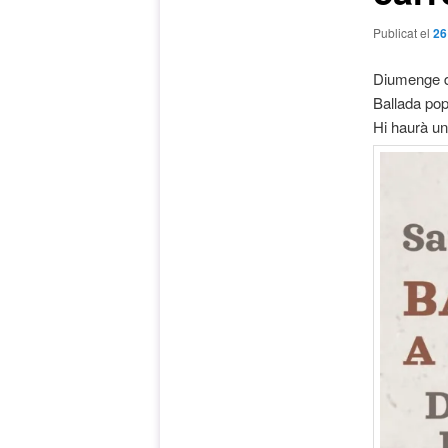
Publicat el
26
Diumenge d
Ballada pop
Hi haurà un