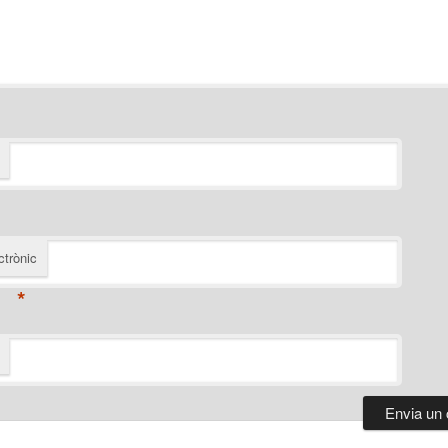
ctrònic
*