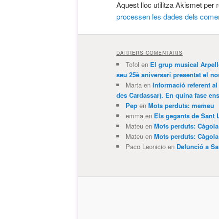
Aquest lloc utilitza Akismet per
processen les dades dels comen
DARRERS COMENTARIS
Tofol
en
El grup musical Arpel
seu 25è aniversari presentat el
Marta
en
Informació referent al
des Cardassar). En quina fase e
Pep
en
Mots perduts: memeu
emma
en
Els gegants de Sant 
Mateu
en
Mots perduts: Càgol
Mateu
en
Mots perduts: Càgol
Paco Leonicio
en
Defunció a Sa