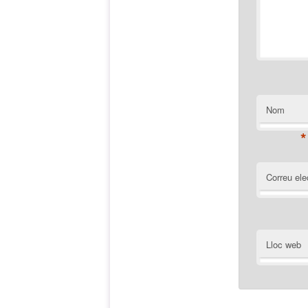
Nom
*
Correu ele
Lloc web