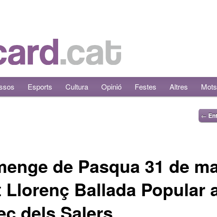
ssos
Esports
Cultura
Opinió
Festes
Altres
Mots
←
Ent
menge de Pasqua 31 de ma
 Llorenç Ballada Popular 
ec dels Salers