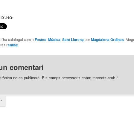
IX-HO:
e s'ha catalogat com a
Festes
,
Música
,
Sant Llorenç
per
Magdalena Ordinas
. Afeg
rès l'
enllaç
.
un comentari
trònica no es publicarà.
Els camps necessaris estan marcats amb
*
i
*