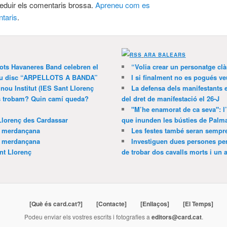
 reduir els comentaris brossa.
Apreneu com es
taris
.
ARA BALEARS
lots Havaneres Band celebren el
“Volia crear un personatge clà
 nou disc “ARPELLOTS A BANDA”
I si finalment no es pogués ve
 nou Institut (IES Sant Llorenç
La defensa dels manifestants 
ns trobam? Quin camí queda?
del dret de manifestació el 26-J
"M’he enamorat de ca seva": l
Llorenç des Cardassar
que inunden les bústies de Palm
a merdançana
Les festes també seran sempr
a merdançana
Investiguen dues persones pe
nt Llorenç
de trobar dos cavalls morts i un al
[Què és card.cat?]
[Contacte]
[Enllaços]
[El Temps]
Podeu enviar els vostres escrits i fotografies a
editors@card.cat
.