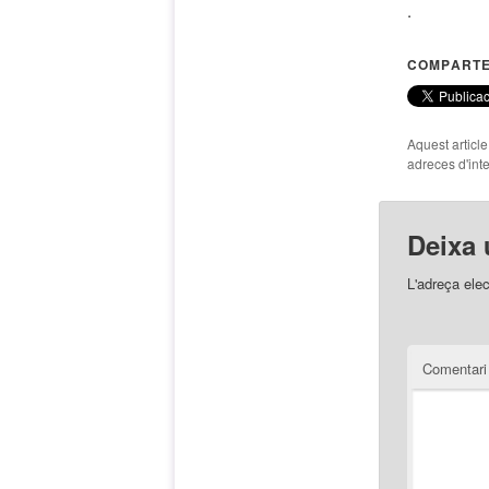
.
COMPARTE
Aquest articl
adreces d'inte
Deixa 
L'adreça elec
Comentar