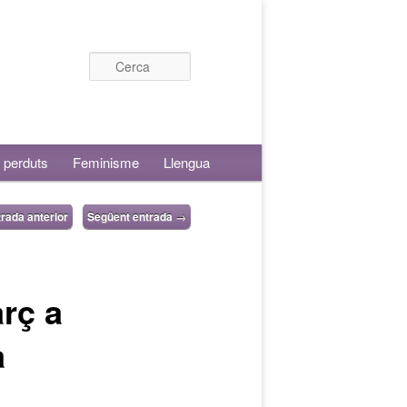
Cerca
 perduts
Feminisme
Llengua
rada anterior
Següent entrada
→
rç a
a