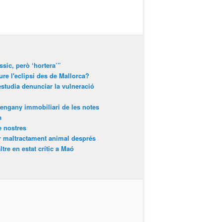
ssic, però ‘hortera’”
ure l'eclipsi des de Mallorca?
estudia denunciar la vulneració
’engany immobiliari de les notes
a
e nostres
r maltractament animal després
tre en estat crític a Maó