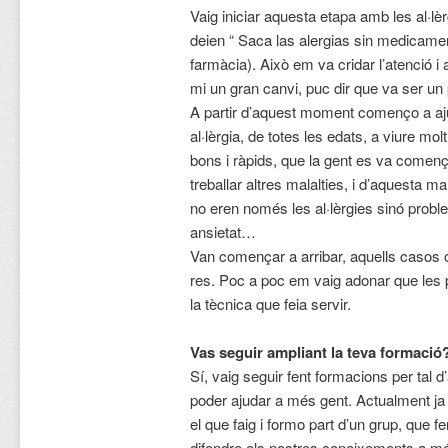
Vaig iniciar aquesta etapa amb les al·lè
deien “ Saca las alergias sin medicamen
farmàcia). Això em va cridar l’atenció i 
mi un gran canvi, puc dir que va ser un 
A partir d’aquest moment començo a a
al·lèrgia, de totes les edats, a viure molt
bons i ràpids, que la gent es va començ
treballar altres malalties, i d’aquesta ma
no eren només les al·lèrgies sinó probl
ansietat…
Van començar a arribar, aquells casos on
res. Poc a poc em vaig adonar que les 
la tècnica que feia servir.
Vas seguir ampliant la teva formació
Sí, vaig seguir fent formacions per tal
poder ajudar a més gent. Actualment ja
el que faig i formo part d’un grup, que fe
difondre els nostres coneixements a m