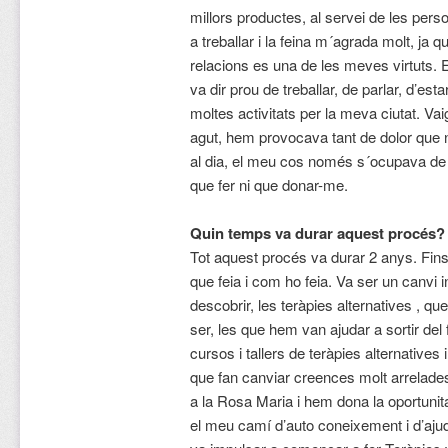
millors productes, al servei de les per
a treballar i la feina m´agrada molt, ja qu
relacions es una de les meves virtuts. E
va dir prou de treballar, de parlar, d’esta
moltes activitats per la meva ciutat. Va
agut, hem provocava tant de dolor que 
al dia, el meu cos només s´ocupava de 
que fer ni que donar-me.
Quin temps va durar aquest procés?
Tot aquest procés va durar 2 anys. Fins 
que feia i com ho feia. Va ser un canvi i
descobrir, les teràpies alternatives , q
ser, les que hem van ajudar a sortir del
cursos i tallers de teràpies alternative
que fan canviar creences molt arrelade
a la Rosa Maria i hem dona la oportunit
el meu camí d’auto coneixement i d’ajud