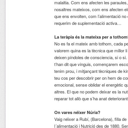
malaltia. Com ens afecten les paraules,
nosaltres mateixos, com ens afecten el
que ens envolten, com l’alimentació no 
requerim de suplementació activa…
La teràpia és la mateixa per a tothom
No es fa el mateix amb tothom, cada per
valorem quina es la tècnica que millor 
deixen píndoles de consciencia, si o si.
t’han dit que vinguis, començarem escol
tenim prou, i mitjançant tècniques de ki
teu cos per descobrir per on hem de com
emocional, sense oblidar el energètic qu
altres. El que no podem deixar es la nu
reparar tot allò que s’ha anat deteriora
On vares néixer Núria?
Vaig néixer a Rubí, (Barcelona), filla d
l´alimentació i Nutrició des de 1880. Se