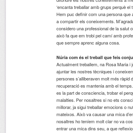
‘encanta treballar amb grups perquè el tr
Hem puc definir com una persona que a
a compartir els coneixements. M’agrada 
considero una professional de la salut obe
això fa que em trobi pel camí amb profe
que sempre aprenc alguna cosa.
Núria com és el treball que feis con
Actualment treballem, na Rosa Maria i 
ajuntar les nostres tècniques i coneixe
persones s’alliberaven molt més ràpid d
recuperació es mantenia amb el temps.
es la part de consciencia, trobar el p
malalties. Per nosaltres si no ets consci
millorar, ja sigui treballar emocions o nu
mateixos. Això va causar una mica d’en
nosaltres ho teníem molt clar no va co
entrar una mica dins seu, a que reflexion