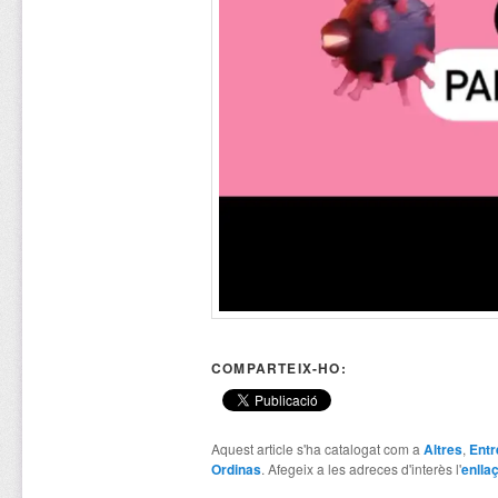
COMPARTEIX-HO:
Aquest article s'ha catalogat com a
Altres
,
Entr
Ordinas
. Afegeix a les adreces d'interès l'
enlla