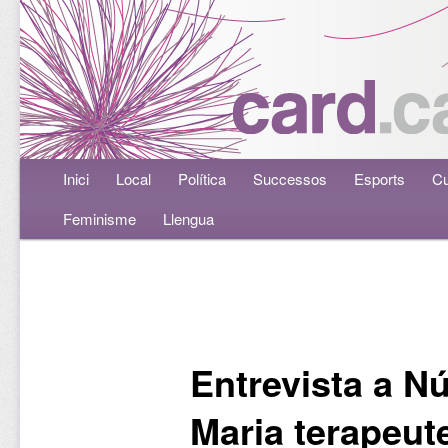
Menú principal
Inici
Aneu al contingut principal
Aneu al contingut secundari
Local
Política
Successos
Esports
Cu
Feminisme
Llengua
Navegació per les entrades
Entrevista a Nú
Maria terapeut