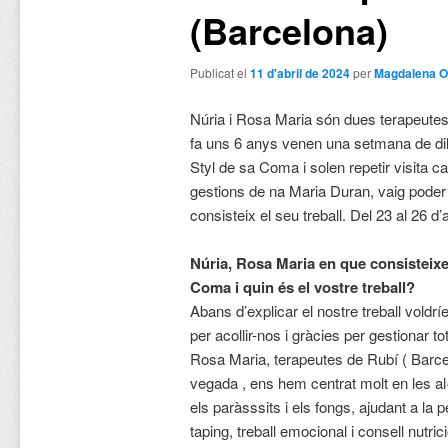
(Barcelona)
Publicat el
11 d'abril de 2024
per
Magdalena O
Núria i Rosa Maria són dues terapeute
fa uns 6 anys venen una setmana de dil
Styl de sa Coma i solen repetir visita 
gestions de na Maria Duran, vaig poder 
consisteix el seu treball. Del 23 al 26 d
Núria, Rosa Maria en que consisteixe
Coma i quin és el vostre treball?
Abans d’explicar el nostre treball voldr
per acollir-nos i gràcies per gestionar to
Rosa Maria, terapeutes de Rubí ( Barce
vegada , ens hem centrat molt en les al·l
els paràsssits i els fongs, ajudant a la 
taping, treball emocional i consell nutri