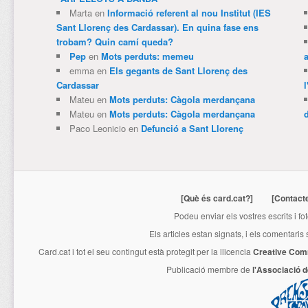
Marta
en
Informació referent al nou Institut (IES
Sant Llorenç des Cardassar). En quina fase ens
trobam? Quin camí queda?
Pep
en
Mots perduts: memeu
emma
en
Els gegants de Sant Llorenç des
Cardassar
l
Mateu
en
Mots perduts: Càgola merdançana
Mateu
en
Mots perduts: Càgola merdançana
Paco Leonicio
en
Defunció a Sant Llorenç
[Què és card.cat?]
[Contact
Podeu enviar els vostres escrits i fo
Els articles estan signats, i els comentaris
Card.cat
i tot el seu contingut està protegit per la llicencia
Creative Com
Publicació membre de
l'Associació 