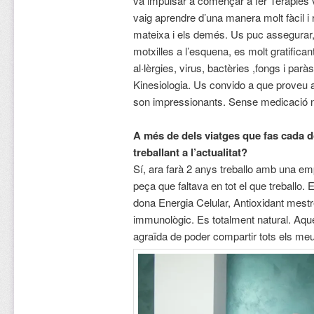
va impulsar a començar a fer Teràpies v
vaig aprendre d’una manera molt fàcil i 
mateixa i els demés. Us puc assegurar,
motxilles a l’esquena, es molt gratifican
al·lèrgies, virus, bactèries ,fongs i parà
Kinesiologia. Us convido a que proveu 
son impressionants. Sense medicació ni
A més de dels viatges que fas cada 
treballant a l’actualitat?
Sí, ara farà 2 anys treballo amb una em
peça que faltava en tot el que treballo.
dona Energia Celular, Antioxidant mestr
immunològic. Es totalment natural. Aque
agraïda de poder compartir tots els m