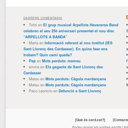
DARRERS COMENTARIS
Tofol
en
El grup musical Arpellots Havaneres Band
celebren el seu 25è aniversari presentat el nou disc
“ARPELLOTS A BANDA”
Marta
en
Informació referent al nou Institut (IES
Sant Llorenç des Cardassar). En quina fase ens
trobam? Quin camí queda?
Pep
en
Mots perduts: memeu
emma
en
Els gegants de Sant Llorenç des
v
Cardassar
Mateu
en
Mots perduts: Càgola merdançana
Mateu
en
Mots perduts: Càgola merdançana
Paco Leonicio
en
Defunció a Sant Llorenç
[Què és card.cat?]
[Contact
Podeu enviar els vostres escrits i fo