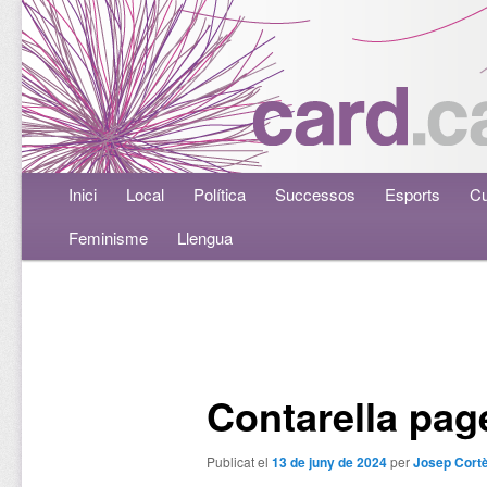
Menú principal
Inici
Aneu al contingut principal
Aneu al contingut secundari
Local
Política
Successos
Esports
Cu
Feminisme
Llengua
Navegació per les entrades
Contarella pag
Publicat el
13 de juny de 2024
per
Josep Cort