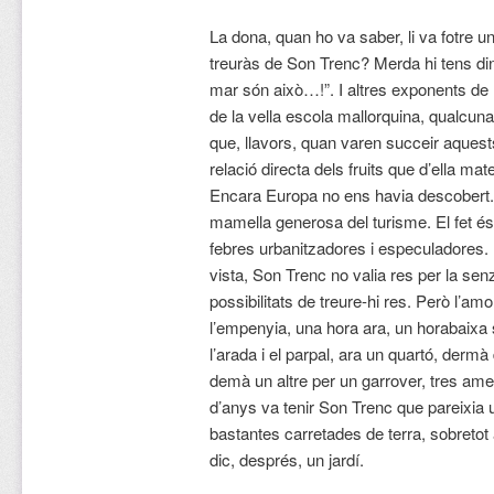
La dona, quan ho va saber, li va fotre un
treuràs de Son Trenc? Merda hi tens dins
mar són això…!”. I altres exponents de l
de la vella escola mallorquina, qualcuna 
que, llavors, quan varen succeir aquests 
relació directa dels fruits que d’ella ma
Encara Europa no ens havia descobert. 
mamella generosa del turisme. El fet és
febres urbanitzadores i especuladores. 
vista, Son Trenc no valia res per la senzi
possibilitats de treure-hi res. Però l’am
l’empenyia, una hora ara, un horabaixa 
l’arada i el parpal, ara un quartó, dermà
demà un altre per un garrover, tres amet
d’anys va tenir Son Trenc que pareixia u
bastantes carretades de terra, sobretot
dic, després, un jardí.