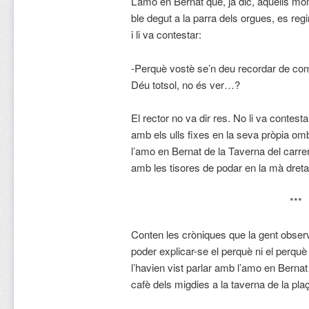
L’amo en Bernat que, ja dic, aquells m
ble degut a la parra dels orgues, es re
i li va contestar:
-Perquè vostè se’n deu recordar de co
Déu totsol, no és ver…?
El rector no va dir res. No li va contest
amb els ulls fixes en la seva pròpia omb
l’amo en Bernat de la Taverna del carrer
amb les tisores de podar en la mà dreta 
***
Conten les cròniques que la gent obser
poder explicar-se el perquè ni el perquè
l’havien vist parlar amb l’amo en Bernat 
cafè dels migdies a la taverna de la pla