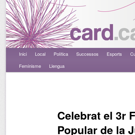
Menú principal
Inici
Aneu al contingut principal
Aneu al contingut secundari
Local
Política
Successos
Esports
Cu
Feminisme
Llengua
Navegació per les entrades
Celebrat el 3r
Popular de la 