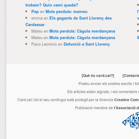
trobam? Quin camí queda?
Pep
en
Mots perduts: memeu
emma
en
Els gegants de Sant Llorenç des
v
Cardassar
Mateu
en
Mots perduts: Càgola merdançana
Mateu
en
Mots perduts: Càgola merdançana
Paco Leonicio
en
Defunció a Sant Llorenç
[Què és card.cat?]
[Contact
Podeu enviar els vostres escrits i fo
Els articles estan signats, i els comentaris
Card.cat
i tot el seu contingut està protegit per la llicencia
Creative Com
Publicació membre de
l'Associació 