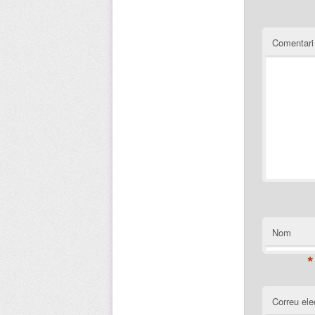
Comentar
Nom
*
Correu ele