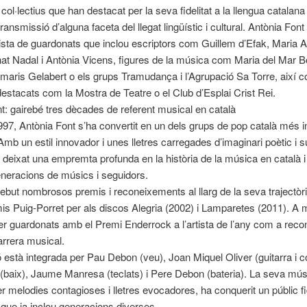
ol·lectius que han destacat per la seva fidelitat a la llengua catalana 
transmissió d’alguna faceta del llegat lingüístic i cultural. Antònia Font
llista de guardonats que inclou escriptors com Guillem d’Efak, Maria 
nat Nadal i Antònia Vicens, figures de la música com Maria del Mar Bo
maris Gelabert o els grups Tramudança i l’Agrupació Sa Torre, així 
 destacats com la Mostra de Teatre o el Club d’Esplai Crist Rei.
t: gairebé tres dècades de referent musical en català
997, Antònia Font s’ha convertit en un dels grups de pop català més in
Amb un estil innovador i unes lletres carregades d’imaginari poètic i su
 deixat una empremta profunda en la història de la música en català i 
neracions de músics i seguidors.
rebut nombrosos premis i reconeixements al llarg de la seva trajectòri
is Puig-Porret per als discos Alegria (2002) i Lamparetes (2011). A 
r guardonats amb el Premi Enderrock a l’artista de l’any com a rec
arrera musical.
 està integrada per Pau Debon (veu), Joan Miquel Oliver (guitarra i 
baix), Jaume Manresa (teclats) i Pere Debon (bateria). La seva mús
 melodies contagioses i lletres evocadores, ha conquerit un públic fid
 que ja inclou generacions diverses.