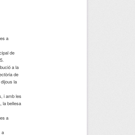
res a
cipal de
5.
bució a la
jectòria de
dijous la
s, i amb les
 la bellesa
res a
 a