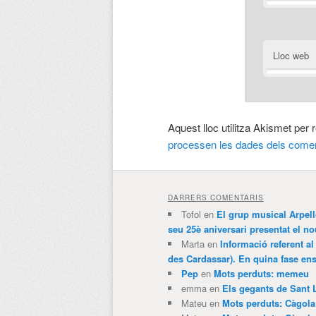
Lloc web
Aquest lloc utilitza Akismet per
processen les dades dels comen
DARRERS COMENTARIS
Tofol
en
El grup musical Arpel
seu 25è aniversari presentat el
Marta
en
Informació referent al
des Cardassar). En quina fase e
Pep
en
Mots perduts: memeu
emma
en
Els gegants de Sant 
Mateu
en
Mots perduts: Càgol