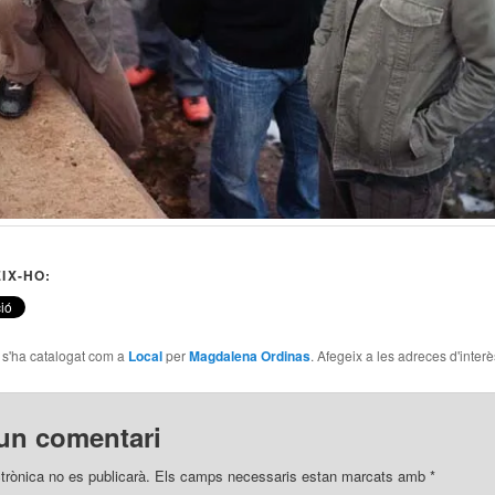
IX-HO:
e s'ha catalogat com a
Local
per
Magdalena Ordinas
. Afegeix a les adreces d'interès
un comentari
trònica no es publicarà.
Els camps necessaris estan marcats amb
*