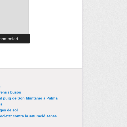
s
trens i busos
 al puig de Son Muntaner a Palma
es
tges de sol
ocietat contra la saturació sense