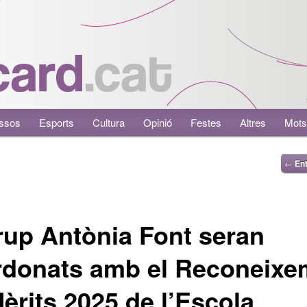
ssos
Esports
Cultura
Opinió
Festes
Altres
Mots
←
Ent
rup Antònia Font seran
rdonats amb el Reconeixe
èrits 2025 de l’Escola