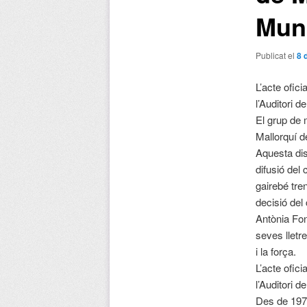
Muni
Publicat el
8 
L’acte ofici
l’Auditori 
El grup de 
Mallorquí d
Aquesta dis
difusió del 
gairebé tre
decisió del
Antònia Fon
seves lletr
i la força.
L’acte ofici
l’Auditori 
Des de 1976