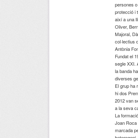
persones o c
protecció i 
així a una 
Oliver, Ber
Majoral, Dà
col·lectius
Antònia Fon
Fundat el 1
segle XXI. 
la banda ha
diverses ge
El grup ha 
hi dos Prem
2012 van se
a la seva c
La formació
Joan Roca (
marcada per
heterogeni,