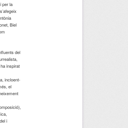
i per la
 s’afegeix
Antònia
net, Biel
com
fluents del
rrealista,
ha inspirat
a, incloent-
més, el
oneixement
composició),
ica,
el i