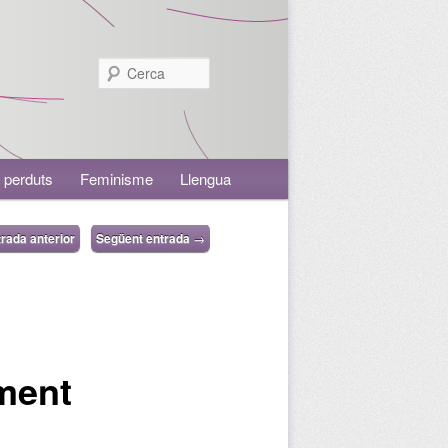
Cerca
 perduts
Feminisme
Llengua
rada anterior
Següent entrada
→
ment