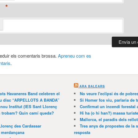
*
 reduir els comentaris brossa.
Apreneu com es
taris
.
ARA BALEARS
lots Havaneres Band celebren el
No veure l'eclipsi és de pobre
 nou disc “ARPELLOTS A BANDA”
Si Homer fos viu, parlaria de 
 nou Institut (IES Sant Llorenç
Confirmat un incendi forestal
ns trobam? Quin camí queda?
Hi ha (o hi han?) massa turist
Mallorca, el paradís dels rello
Llorenç des Cardassar
Tres anys de propostes de la s
a merdançana
resposta