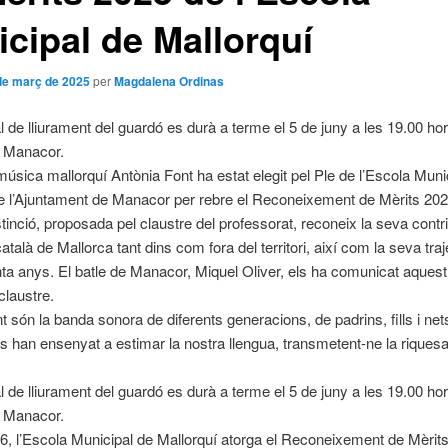
cipal de Mallorquí
de març de 2025
per
Magdalena Ordinas
al de lliurament del guardó es durà a terme el 5 de juny a les 19.00 ho
de Manacor.
música mallorquí Antònia Font ha estat elegit pel Ple de l’Escola Muni
e l’Ajuntament de Manacor per rebre el Reconeixement de Mèrits 202
tinció, proposada pel claustre del professorat, reconeix la seva contri
català de Mallorca tant dins com fora del territori, així com la seva tra
nta anys. El batle de Manacor, Miquel Oliver, els ha comunicat aquest 
 claustre.
t són la banda sonora de diferents generacions, de padrins, fills i net
es han ensenyat a estimar la nostra llengua, transmetent-ne la riquesa,
al de lliurament del guardó es durà a terme el 5 de juny a les 19.00 ho
de Manacor.
, l’Escola Municipal de Mallorquí atorga el Reconeixement de Mèrits