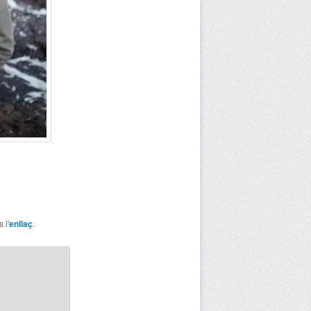
 l'
enllaç
.