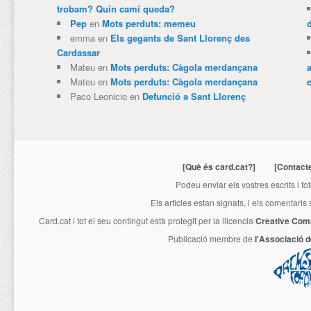
trobam? Quin camí queda?
Pep
en
Mots perduts: memeu
emma
en
Els gegants de Sant Llorenç des
Cardassar
Mateu
en
Mots perduts: Càgola merdançana
Mateu
en
Mots perduts: Càgola merdançana
e
Paco Leonicio
en
Defunció a Sant Llorenç
[Què és card.cat?]
[Contact
Podeu enviar els vostres escrits i fo
Els articles estan signats, i els comentaris
Card.cat
i tot el seu contingut està protegit per la llicencia
Creative Com
Publicació membre de
l'Associació 