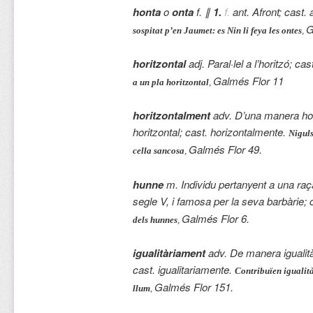
honta
o
onta
f. ∥
1.
f.
ant. Afront; cast. 
G
sospitat p’en Jaumet: es Nin li feya les ontes
,
horitzontal
adj. Paral·lel a l’horitzó; ca
Galmés Flor 11
a un pla horitzontal
,
horitzontalment
adv. D’una manera hori
horitzontal; cast. horizontalmente.
Niguls
Galmés Flor 49.
cella sancosa
,
hunne
m. Individu pertanyent a una raç
segle V, i famosa per la seva barbàrie; 
Galmés Flor 6.
dels hunnes
,
igualitàriament
adv. De manera igualità
cast. igualitariamente.
Contribuïen igualità
Galmés Flor 151.
llum
,