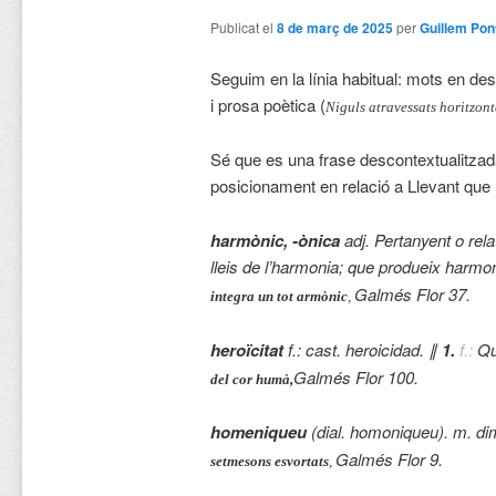
Publicat el
8 de març de 2025
per
Guillem Pon
Seguim en la línia habitual: mots en des
i prosa poètica (
Niguls atravessats horitzon
Sé que es una frase descontextualitzada
posicionament en relació a Llevant que 
harmònic, -ònica
adj. Pertanyent o rel
lleis de l’harmonia; que produeix harmo
Galmés Flor 37.
integra un tot armònic
,
heroïcitat
f.: cast. heroicidad. ∥
1.
f.:
Qu
Galmés Flor 100.
del cor humà,
homeniqueu
(dial. homoniqueu). m. d
Galmés Flor 9.
setmesons esvortats
,