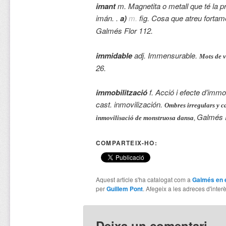
imant
m. Magnetita o metall que té la pro
imán. .
a)
m.
fig. Cosa que atreu fortam
Galmés Flor 112.
immidable
adj. Immensurable.
Mots de v
26.
immobilització
f. Acció i efecte d’immob
cast. inmovilización.
Ombres irregulars y c
Galmés F
inmovilisació de monstruosa dansa
,
COMPARTEIX-HO:
Aquest article s'ha catalogat com a
Galmés en 
per
Guillem Pont
. Afegeix a les adreces d'interès
Deixa un comentari