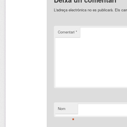
L'adreça electrònica no es publicarà.
Els ca
Comentari
*
Nom
*