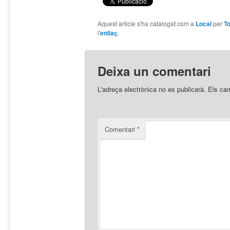
Aquest article s'ha catalogat com a
Local
per
To
l'
enllaç
.
Deixa un comentari
L'adreça electrònica no es publicarà.
Els ca
Comentari
*