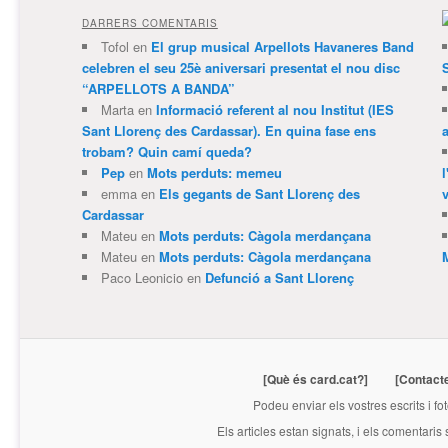
DARRERS COMENTARIS
Tofol
en
El grup musical Arpellots Havaneres Band
celebren el seu 25è aniversari presentat el nou disc
“ARPELLOTS A BANDA”
Marta
en
Informació referent al nou Institut (IES
Sant Llorenç des Cardassar). En quina fase ens
trobam? Quin camí queda?
Pep
en
Mots perduts: memeu
emma
en
Els gegants de Sant Llorenç des
v
Cardassar
Mateu
en
Mots perduts: Càgola merdançana
Mateu
en
Mots perduts: Càgola merdançana
Paco Leonicio
en
Defunció a Sant Llorenç
[Què és card.cat?]
[Contact
Podeu enviar els vostres escrits i fo
Els articles estan signats, i els comentaris