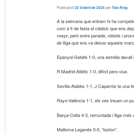
Publicat el
22 d'abril de 2025
per
Tolo Roig
A la setmana que entram hi ha competi
com a fi de festa el clàdsic que ens dep
vespr, però entre panade, robiols i proc
de lliga que ens va deixar aquests mar
Epanyol-Getafe 1-0, una estrella davall 
R.Madrid-Atlétic 1-0, difícil pero vius.
Sevilla-Alabès 1-1, J.Caparrós te una f
Rayo-València 1-1, els xes treuen un punt
Barça-Celta 4-3, remuntada i lliga més 
Mallorca-Leganés 0-0, “toston”.