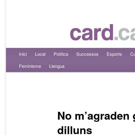
Menú principal
Inici
Aneu al contingut principal
Aneu al contingut secundari
Local
Política
Successos
Esports
Cu
Feminisme
Llengua
Navegació per les entrades
No m’agraden 
dilluns