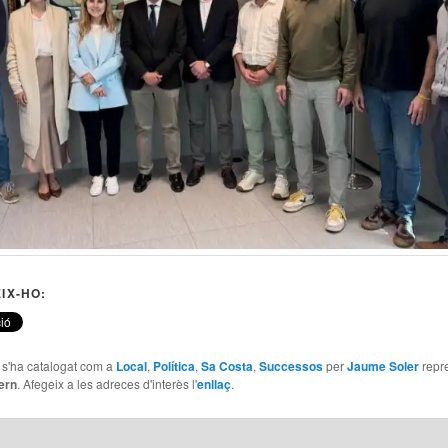
IX-HO:
e s'ha catalogat com a
Local
,
Política
,
Sa Costa
,
Successos
per
Jaume Soler
repr
ern
. Afegeix a les adreces d'interès l'
enllaç
.