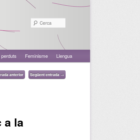
Cerca
 perduts
Feminisme
Llengua
rada anterior
Següent entrada
→
 a la