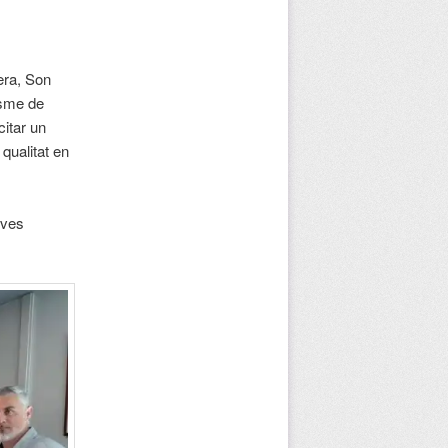
era, Son
isme de
citar un
 qualitat en
ives