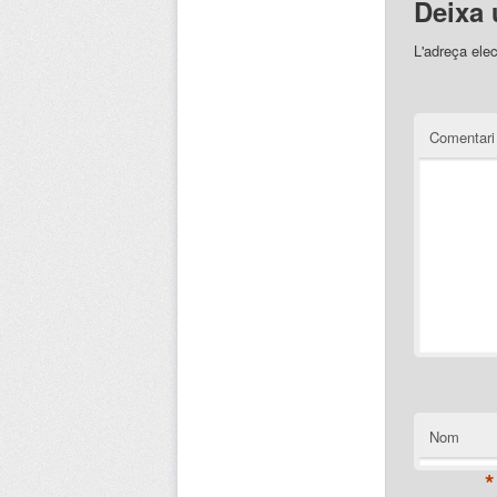
Deixa 
L'adreça elec
Comentar
Nom
*