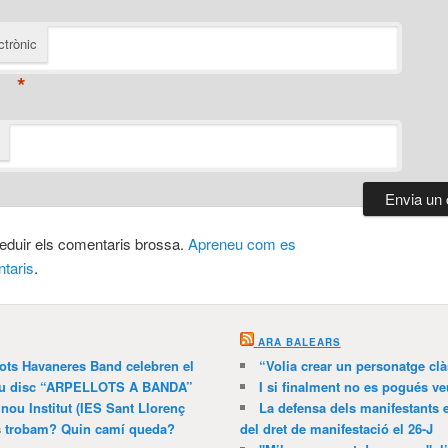
ctrònic
*
 reduir els comentaris brossa.
Apreneu com es
taris
.
ARA BALEARS
lots Havaneres Band celebren el
“Volia crear un personatge clà
 nou disc “ARPELLOTS A BANDA”
I si finalment no es pogués ve
 nou Institut (IES Sant Llorenç
La defensa dels manifestants 
ns trobam? Quin camí queda?
del dret de manifestació el 26-J