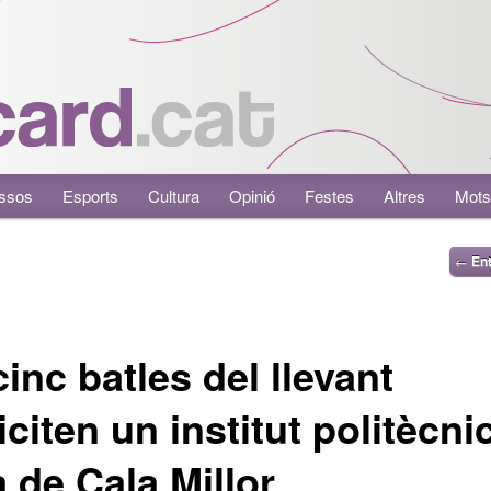
ssos
Esports
Cultura
Opinió
Festes
Altres
Mots
←
Ent
cinc batles del llevant
liciten un institut politècnic
 de Cala Millor