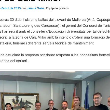
 d'abril de 2025
per
Jaume Soler
, Equip de govern
cres 30 d’abril els cinc batles del Llevant de Mallorca (Artà, Capdep
nacor i Sant Llorenç des Cardassar) i el gerent del Consorci de Tur
s’han reunit amb el conseller d’Educació i Universitats per tal de sol·li
itècnic a la zona de Cala Millor amb la intenció d’oferir una formació de
ostaleria, turisme i diferents serveis tècnics de manteniment.
ria estudiarà la proposta per donar resposta a les necessitats format
ries del territori.