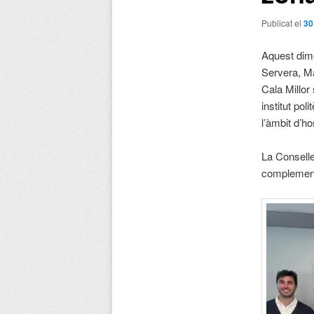
Publicat el
30
Aquest dime
Servera, Ma
Cala Millor 
institut pol
l’àmbit d’h
La Conselle
complementà