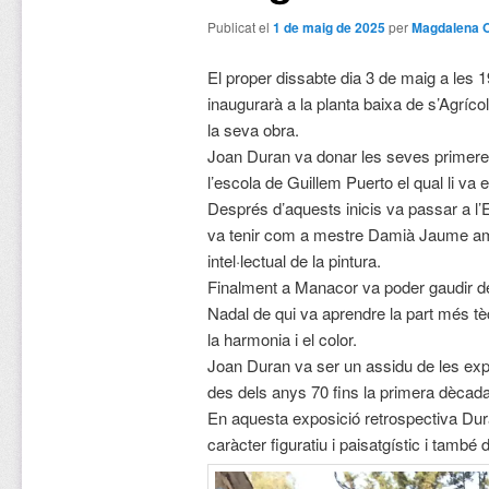
Publicat el
1 de maig de 2025
per
Magdalena 
El proper dissabte dia 3 de maig a les 
inaugurarà a la planta baixa de s’Agríco
la seva obra.
Joan Duran va donar les seves primeres
l’escola de Guillem Puerto el qual li va
Després d’aquests inicis va passar a l’E
va tenir com a mestre Damià Jaume amb 
intel·lectual de la pintura.
Finalment a Manacor va poder gaudir d
Nadal de qui va aprendre la part més tè
la harmonia i el color.
Joan Duran va ser un assidu de les exp
des dels anys 70 fins la primera dècada
En aquesta exposició retrospectiva Dura
caràcter figuratiu i paisatgístic i també