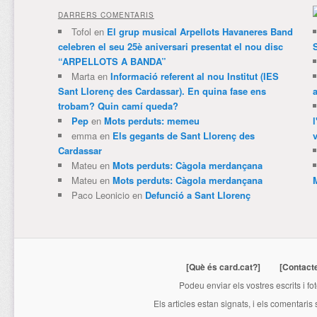
DARRERS COMENTARIS
Tofol
en
El grup musical Arpellots Havaneres Band
celebren el seu 25è aniversari presentat el nou disc
“ARPELLOTS A BANDA”
Marta
en
Informació referent al nou Institut (IES
Sant Llorenç des Cardassar). En quina fase ens
trobam? Quin camí queda?
Pep
en
Mots perduts: memeu
emma
en
Els gegants de Sant Llorenç des
v
Cardassar
Mateu
en
Mots perduts: Càgola merdançana
Mateu
en
Mots perduts: Càgola merdançana
Paco Leonicio
en
Defunció a Sant Llorenç
[Què és card.cat?]
[Contact
Podeu enviar els vostres escrits i fo
Els articles estan signats, i els comentaris