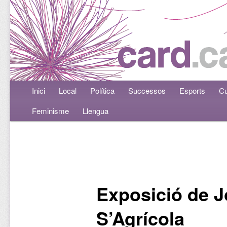
Menú principal
Inici
Aneu al contingut principal
Aneu al contingut secundari
Local
Política
Successos
Esports
Cu
Feminisme
Llengua
Navegació per les entrades
Exposició de J
S’Agrícola