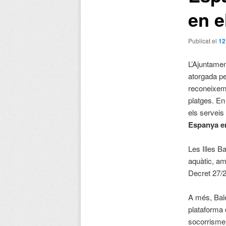
en e
Publicat el
12
L’Ajuntamen
atorgada p
reconeixemen
platges. En
els serveis
Espanya en
Les Illes B
aquàtic, am
Decret 27/2
A més, Bale
plataforma 
socorrisme,