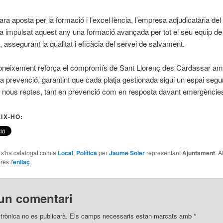
ra aposta per la formació i l’excel·lència, l’empresa adjudicatària del 
 impulsat aquest any una formació avançada per tot el seu equip de
, assegurant la qualitat i eficàcia del servei de salvament.
oneixement reforça el compromís de Sant Llorenç des Cardassar am
 la prevenció, garantint que cada platja gestionada sigui un espai segur
r nous reptes, tant en prevenció com en resposta davant emergèncie
IX-HO:
e s'ha catalogat com a
Local
,
Política
per
Jaume Soler
representant
Ajuntament
. A
rès l'
enllaç
.
un comentari
trònica no es publicarà.
Els camps necessaris estan marcats amb
*