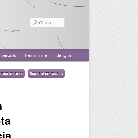
Cerca
 perduts
Feminisme
Llengua
rada anterior
Següent entrada
→
n
ota
cia