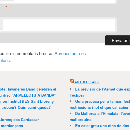
*
 reduir els comentaris brossa.
Apreneu com es
taris
.
ARA BALEARS
lots Havaneres Band celebren el
La previsió de l’Aemet que es
 nou disc “ARPELLOTS A BANDA”
l’eclipsi
 nou Institut (IES Sant Llorenç
Guia pràctica per a la manifes
ns trobam? Quin camí queda?
restriccions i tot el que cal saber
De Mallorca a l'Himàlaia: l'av
Llorenç des Cardassar
mallorquins
a merdançana
En estat greu una nina de dos 