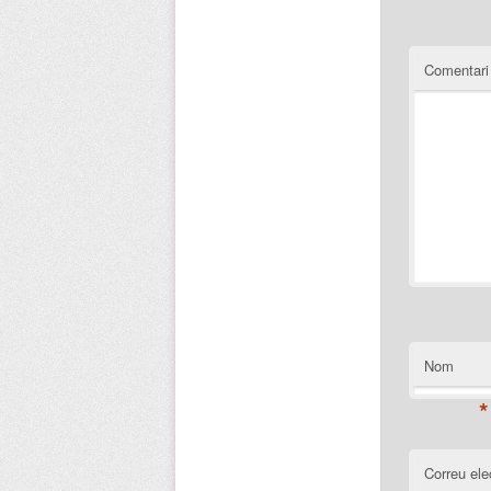
Comentar
Nom
*
Correu ele