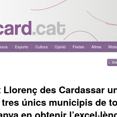
ssos
Esports
Cultura
Opinió
Festes
Altres
Mots
←
Ent
 Llorenç des Cardassar u
 tres únics municipis de t
nya en obtenir l’excel·lèn