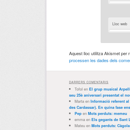
Lloc web
Aquest lloc utilitza Akismet per
processen les dades dels comen
DARRERS COMENTARIS
Tofol
en
El grup musical Arpel
seu 25è aniversari presentat el
Marta
en
Informació referent al
des Cardassar). En quina fase e
Pep
en
Mots perduts: memeu
emma
en
Els gegants de Sant 
Mateu
en
Mots perduts: Càgol