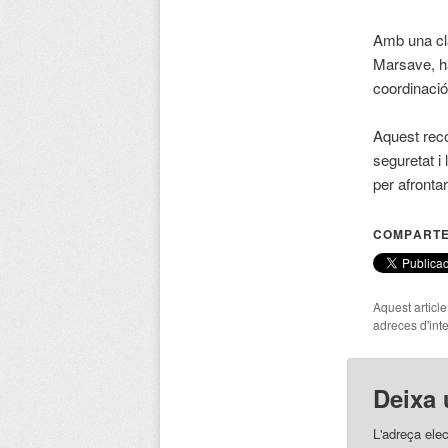
Amb una cla
Marsave, ha
coordinació
Aquest rec
seguretat i
per afronta
COMPARTE
Aquest articl
adreces d'inte
Deixa 
L'adreça elec