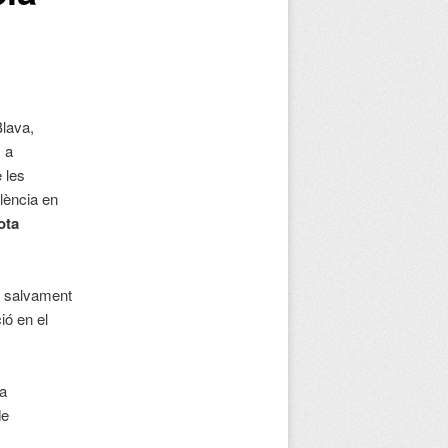
Blava,
 a
e les
·lència en
ota
l salvament
ió en el
.
na
de