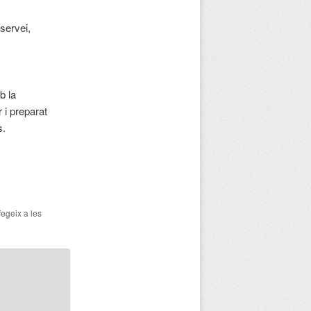
servei,
b la
 i preparat
s.
fegeix a les