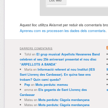
Lloc web
Aquest lloc utilitza Akismet per reduir els comentaris br
Apreneu com es processen les dades dels comentaris
.
DARRERS COMENTARIS
Tofol
en
El grup musical Arpellots Havaneres Band
celebren el seu 25è aniversari presentat el nou disc
“ARPELLOTS A BANDA”
Marta
en
Informació referent al nou Institut (IES
Sant Llorenç des Cardassar). En quina fase ens
trobam? Quin camí queda?
Pep
en
Mots perduts: memeu
emma
en
Els gegants de Sant Llorenç des
Cardassar
Mateu
en
Mots perduts: Càgola merdançana
Mateu
en
Mots perduts: Càgola merdançana