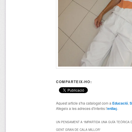
COMPARTEIX-HO:
Aquest article s'ha catalogat com a
Educació
,
S
Afegeix a les adreces d'interès l'
enllaç
.
UN PENSAMENT A “
IMPARTIDA UNA GUÍA TEÓRICA D
GENT GRAN DE CALA MILLOR
”