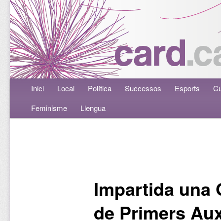
Menú principal
Inici
Aneu al contingut principal
Aneu al contingut secundari
Local
Política
Successos
Esports
Cu
Feminisme
Llengua
Navegació per les entrades
Impartida una 
de Primers Auxi