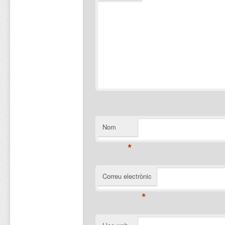
Nom
*
Correu electrònic
*