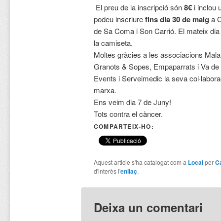
El preu de la inscripció són
8€
i inclou
podeu inscriure
fins dia 30 de maig
a C
de Sa Coma i Son Carrió. El mateix dia 
la camiseta.
Moltes gràcies a les associacions Mala
Granots & Sopes, Empaparrats i Va de 
Events i Serveimedic la seva col·labora
marxa.
Ens veim dia 7 de Juny!
Tots contra el càncer.
COMPARTEIX-HO:
Aquest article s'ha catalogat com a
Local
per
Ca
d'interès l'
enllaç
.
Deixa un comentari