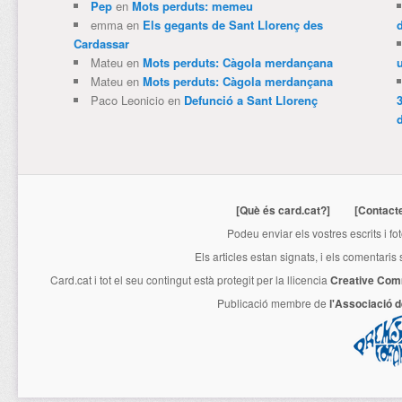
Pep
en
Mots perduts: memeu
emma
en
Els gegants de Sant Llorenç des
Cardassar
Mateu
en
Mots perduts: Càgola merdançana
Mateu
en
Mots perduts: Càgola merdançana
Paco Leonicio
en
Defunció a Sant Llorenç
3
[Què és card.cat?]
[Contact
Podeu enviar els vostres escrits i fo
Els articles estan signats, i els comentaris
Card.cat
i tot el seu contingut està protegit per la llicencia
Creative Com
Publicació membre de
l'Associació 