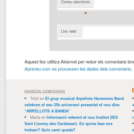
Correu electrònic
*
Lloc web
Aquest lloc utilitza Akismet per reduir els comentaris br
Apreneu com es processen les dades dels comentaris
.
DARRERS COMENTARIS
Tofol
en
El grup musical Arpellots Havaneres Band
celebren el seu 25è aniversari presentat el nou disc
v
“ARPELLOTS A BANDA”
Marta
en
Informació referent al nou Institut (IES
Sant Llorenç des Cardassar). En quina fase ens
trobam? Quin camí queda?