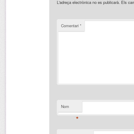
L'adreça electrònica no es publicarà.
Els ca
Comentari
*
Nom
*