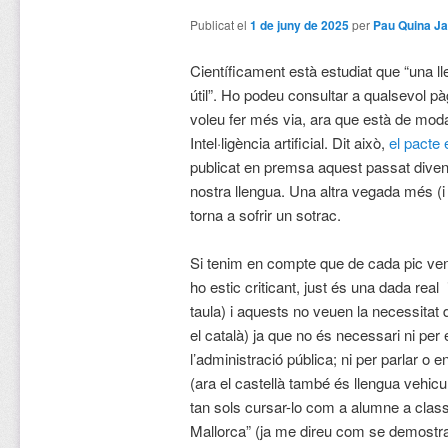
Publicat el
1 de juny de 2025
per
Pau Quina J
Científicament està estudiat que “una ll
útil”. Ho podeu consultar a qualsevol pà
voleu fer més via, ara que està de mod
Intel·ligència artificial. Dit això,
el pacte 
publicat en premsa aquest passat diven
nostra llengua. Una altra vegada més (i
torna a sofrir un sotrac.
Si tenim en compte que de cada pic ven
ho estic criticant, just és una dada real
taula) i aquests no veuen la necessitat 
el català) ja que no és necessari ni per 
l’administració pública; ni per parlar o 
(ara el castellà també és llengua vehicu
tan sols cursar-lo com a alumne a clas
Mallorca” (ja me direu com se demostr