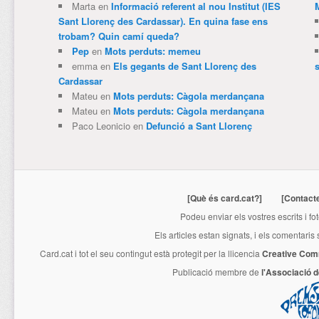
Marta
en
Informació referent al nou Institut (IES
Sant Llorenç des Cardassar). En quina fase ens
trobam? Quin camí queda?
Pep
en
Mots perduts: memeu
emma
en
Els gegants de Sant Llorenç des
Cardassar
Mateu
en
Mots perduts: Càgola merdançana
Mateu
en
Mots perduts: Càgola merdançana
Paco Leonicio
en
Defunció a Sant Llorenç
[Què és card.cat?]
[Contact
Podeu enviar els vostres escrits i fo
Els articles estan signats, i els comentaris
Card.cat
i tot el seu contingut està protegit per la llicencia
Creative Com
Publicació membre de
l'Associació 