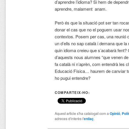
d’aprendre l’idioma? Si hem de dependre
aprendre, malament anam.
Però és que la situació pot ser tan roca
donar el cas que no el poguem usar no
contextos. Posem per cas, una reunió d
un d’ells no sap català i demana que la 
quin idioma creieu que s’acabarà fent?
d’aquests nous alumnes “que venen de
fa català ni n’aprèn, com entendrà les c
Educació Física… haurem de canviar tot
ho pugui entendre?
COMPARTEIX-HO:
Aquest article s'ha catalogat com a
Opinió
,
Polí
adreces d'interès l'
enllaç
.