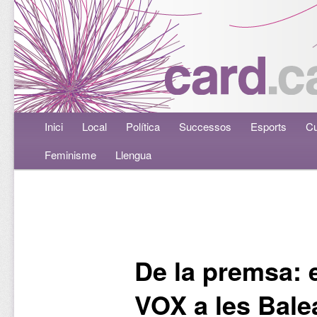
Menú principal
Inici
Aneu al contingut principal
Aneu al contingut secundari
Local
Política
Successos
Esports
Cu
Feminisme
Llengua
Navegació per les entrades
De la premsa: 
VOX a les Bale