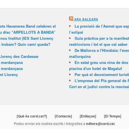
ARA BALEARS
lots Havaneres Band celebren el
La previsió de l’Aemet que es
 nou disc “ARPELLOTS A BANDA”
l’eclipsi
 nou Institut (IES Sant Llorenç
Guia pràctica per a la manifes
ns trobam? Quin camí queda?
restriccions i tot el que cal saber
De Mallorca a l'Himàlaia: l'av
Llorenç des Cardassar
mallorquins
a merdançana
En estat greu una nina de dos 
a merdançana
piscina d'un hotel de Magaluf
nt Llorenç
Per què el decreixement turíst
L'empresa del Pla general de 
Cort en el judici contra la resciss
[Què és card.cat?]
[Contacte]
[Enllaços]
[El Temps]
Podeu enviar els vostres escrits i fotografies a
editors@card.cat
.