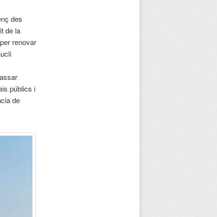
renç des
t de la
 per renovar
ucli
dassar
is públics i
ncia de