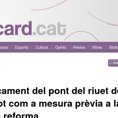
ssos
Esports
Cultura
Opinió
Festes
Altres
Mots
←
Ent
ament del pont del riuet d
lot com a mesura prèvia a l
 reforma