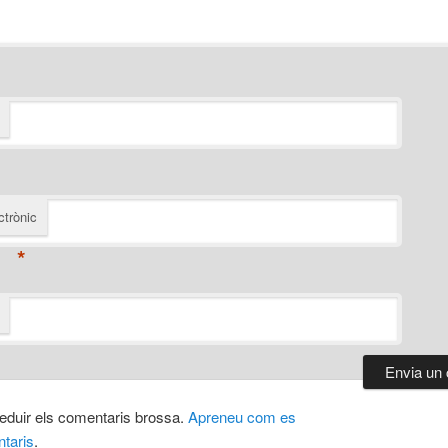
ctrònic
*
 reduir els comentaris brossa.
Apreneu com es
taris
.