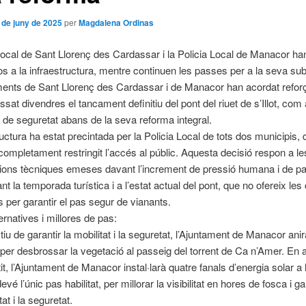
 de juny de 2025
per
Magdalena Ordinas
Local de Sant Llorenç des Cardassar i la Policia Local de Manacor han
s a la infraestructura, mentre continuen les passes per a la seva subs
ents de Sant Llorenç des Cardassar i de Manacor han acordat reforça
ssat divendres el tancament definitiu del pont del riuet de s’Illot, co
i de seguretat abans de la seva reforma integral.
ructura ha estat precintada per la Policia Local de tots dos municipis
ompletament restringit l’accés al públic. Aquesta decisió respon a le
ons tècniques emeses davant l’increment de pressió humana i de p
t la temporada turística i a l’estat actual del pont, que no ofereix les
 per garantir el pas segur de vianants.
ernatives i millores de pas:
iu de garantir la mobilitat i la seguretat, l’Ajuntament de Manacor anir
per desbrossar la vegetació al passeig del torrent de Ca n’Amer. En 
it, l’Ajuntament de Manacor instal·larà quatre fanals d’energia solar a 
vé l’únic pas habilitat, per millorar la visibilitat en hores de fosca i ga
tat i la seguretat.