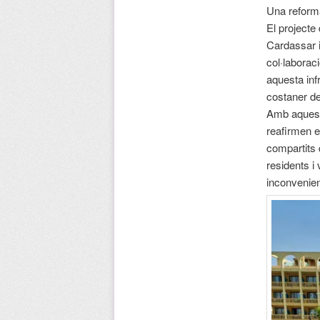
Una reform
El projecte
Cardassar i
col·laborac
aquesta infr
costaner de 
Amb aquest
reafirmen el
compartits 
residents i
inconvenien