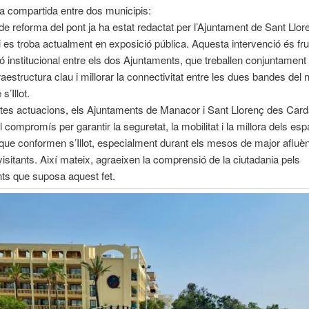
a compartida entre dos municipis:
 de reforma del pont ja ha estat redactat per l’Ajuntament de Sant Llo
 es troba actualment en exposició pública. Aquesta intervenció és frui
ió institucional entre els dos Ajuntaments, que treballen conjuntament
aestructura clau i millorar la connectivitat entre les dues bandes del n
s’Illot.
es actuacions, els Ajuntaments de Manacor i Sant Llorenç des Car
 compromís per garantir la seguretat, la mobilitat i la millora dels espa
que conformen s’Illot, especialment durant els mesos de major afluè
 visitants. Així mateix, agraeixen la comprensió de la ciutadania pels
ts que suposa aquest fet.