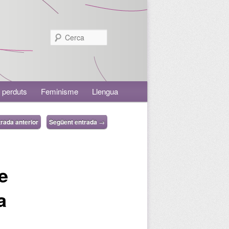
Cerca
 perduts
Feminisme
Llengua
rada anterior
Següent entrada
→
e
a