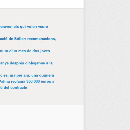
peraven els qui volen veure
tació de Sóller: recomanacions,
entura d'un mes de dos joves
anys després d'ofegar-se a la
ic és, ara per ara, una quimera
Palma reclama 350.000 euros a
ió del contracte