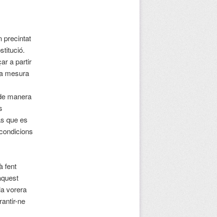
 precintat
titució.
r a partir
m a mesura
, de manera
s
as que es
 condicions
à fent
aquest
la vorera
rantir-ne