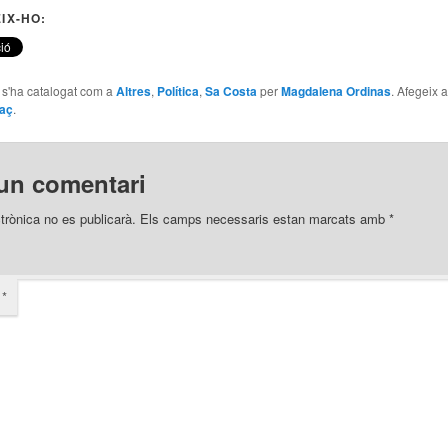
IX-HO:
e s'ha catalogat com a
Altres
,
Política
,
Sa Costa
per
Magdalena Ordinas
. Afegeix 
laç
.
un comentari
trònica no es publicarà.
Els camps necessaris estan marcats amb
*
i
*