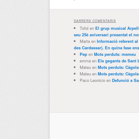
DARRERS COMENTARIS
Tofol
en
El grup musical Arpel
seu 25è aniversari presentat el
Marta
en
Informació referent al
des Cardassar). En quina fase e
Pep
en
Mots perduts: memeu
emma
en
Els gegants de Sant 
Mateu
en
Mots perduts: Càgol
Mateu
en
Mots perduts: Càgol
Paco Leonicio
en
Defunció a Sa