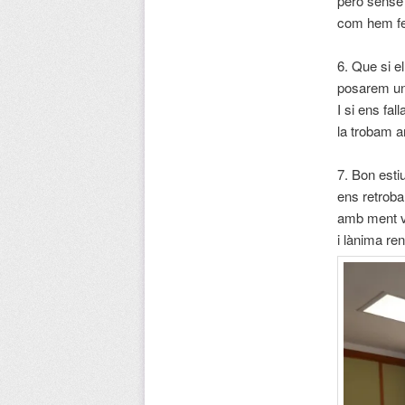
però sense 
com hem fe
6. Que si el
posarem un
I si ens fall
la trobam a
7. Bon esti
ens retroba
amb ment vi
i lànima re