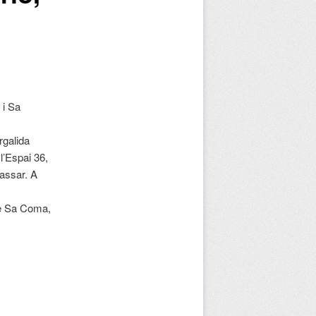
 i Sa
rgalida
l’Espai 36,
dassar. A
de Sa Coma,