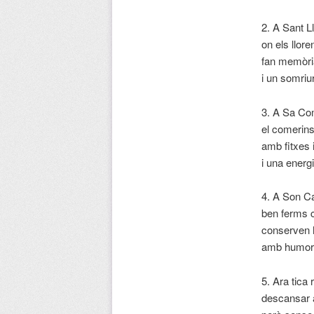
2. A Sant Ll
on els llore
fan memòri
i un somriur
3. A Sa Co
el comerins
amb fitxes
i una energ
4. A Son Ca
ben ferms 
conserven h
amb humor i
5. Ara tica 
descansar 