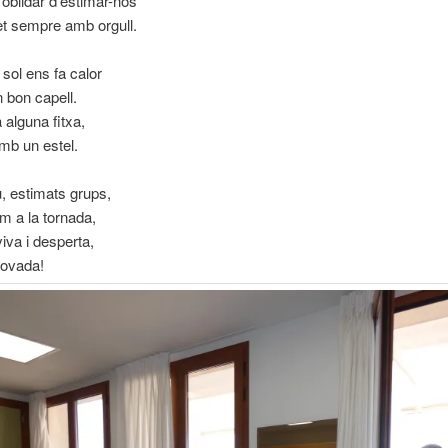
oblidar d’estimar-nos
t sempre amb orgull.
 sol ens fa calor
 bon capell.
a alguna fitxa,
mb un estel.
u, estimats grups,
m a la tornada,
va i desperta,
novada!