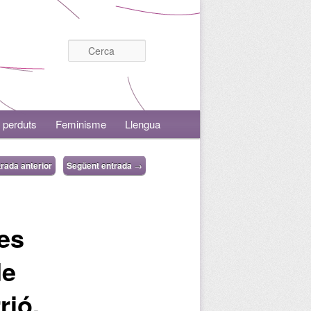
Cerca
 perduts
Feminisme
Llengua
rada anterior
Següent entrada
→
es
de
rió,