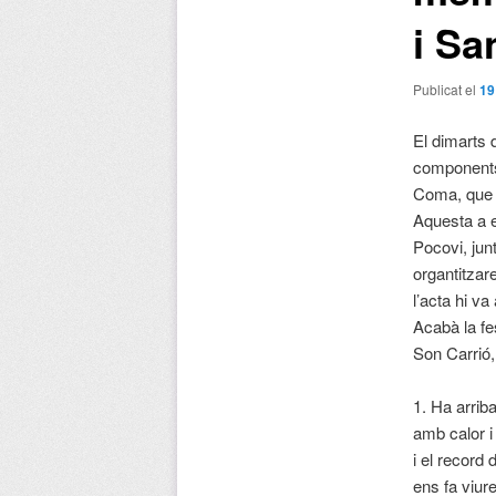
i Sa
Publicat el
19
El dimarts 
components
Coma, que 
Aquesta a e
Pocovi, jun
organtitzar
l’acta hi v
Acabà la f
Son Carrió,
1. Ha arribat
amb calor i
i el record
ens fa viu