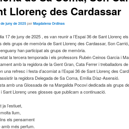
nt Llorenç des Cardassar
 de juny de 2025
per
Magdalena Ordinas
dia 17 de juny de 2025 , es van reunir a l’Espai 36 de Sant Llorenç els
 dels grups de memòria de Sant Llorenç des Cardassar, Son Carrió,
enguany han participat als grups de memòria.
stat la tercera temporada i els professors Rubén Ceinos Garcia i Ma
tament amb la regidora de la Gent Gran, Cata Ferrer i treballadors de 
en una refresc i festa d’acomiat a l’Espai 36 de Sant Llorenç des Car
a assistir la regidora Delegada de Sa Coma, Emilia Díaz-Asensió.
esta amb una Glossada de na Margalida Pocovi dedicada als grups 
 i Sant Llorenç unes glosses que publicam a continuació.
 ja l’estiuet,
 molta llum,
 dins els pensament
re amb més perfum.