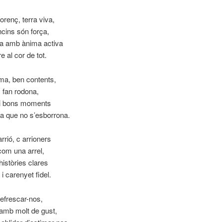
orenç, terra viva,
ncins són força,
a amb ànima activa
e al cor de tot.
ma, ben contents,
 fan rodona,
 i bons moments
ia que no s’esborrona.
rrió, c arrioners
com una arrel,
istòries clares
 carenyet fidel.
refrescar-nos,
amb molt de gust,