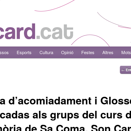
ssos
Esports
Cultura
Opinió
Festes
Altres
Mots
←
Ent
a d’acomiadament i Gloss
cadas als grups del curs 
ria de Sa Coma, Son Car