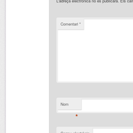
L'adreça electrònica no es publicarà.
Els ca
Comentari
*
Nom
*