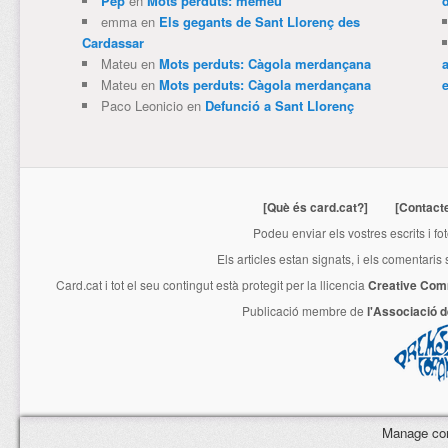
Pep
en
Mots perduts: memeu
emma
en
Els gegants de Sant Llorenç des
Cardassar
Mateu
en
Mots perduts: Càgola merdançana
Mateu
en
Mots perduts: Càgola merdançana
e
Paco Leonicio
en
Defunció a Sant Llorenç
[Què és card.cat?]
[Contact
Podeu enviar els vostres escrits i fo
Els articles estan signats, i els comentaris
Card.cat
i tot el seu contingut està protegit per la llicencia
Creative Com
Publicació membre de
l'Associació 
Manage co