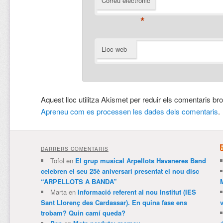
Correu electrònic
*
Lloc web
Aquest lloc utilitza Akismet per reduir els comentaris br
Apreneu com es processen les dades dels comentaris
.
DARRERS COMENTARIS
Tofol
en
El grup musical Arpellots Havaneres Band
celebren el seu 25è aniversari presentat el nou disc
“ARPELLOTS A BANDA”
Marta
en
Informació referent al nou Institut (IES
Sant Llorenç des Cardassar). En quina fase ens
trobam? Quin camí queda?