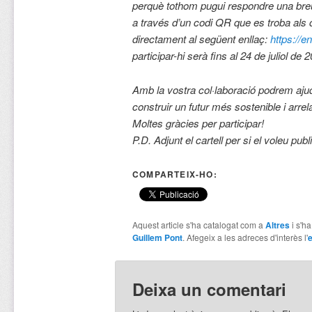
perquè tothom pugui respondre una breu
a través d’un codi QR que es troba als ca
directament al següent enllaç:
https://
participar-hi serà fins al 24 de juliol de 
Amb la vostra col·laboració podrem ajud
construir un futur més sostenible i arrelat 
Moltes gràcies per participar!
P.D. Adjunt el cartell per si el voleu pub
COMPARTEIX-HO:
Aquest article s'ha catalogat com a
Altres
i s'h
Guillem Pont
. Afegeix a les adreces d'interès l'
e
Deixa un comentari