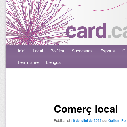
Menú principal
Inici
Aneu al contingut principal
Aneu al contingut secundari
Local
Política
Successos
Esports
Cu
Feminisme
Llengua
Navegació per les entrades
Comerç local
Publicat el
16 de juliol de 2025
per
Guillem Pon