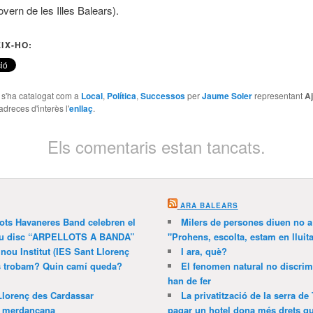
overn de les Illes Balears).
IX-HO:
e s'ha catalogat com a
Local
,
Política
,
Successos
per
Jaume Soler
representant
A
adreces d'interès l'
enllaç
.
Els comentaris estan tancats.
ARA BALEARS
lots Havaneres Band celebren el
Milers de persones diuen no a l
 nou disc “ARPELLOTS A BANDA”
"Prohens, escolta, estam en lluit
 nou Institut (IES Sant Llorenç
I ara, què?
ns trobam? Quin camí queda?
El fenomen natural no discrim
han de fer
Llorenç des Cardassar
La privatització de la serra de
a merdançana
pagar un hotel dona més drets que