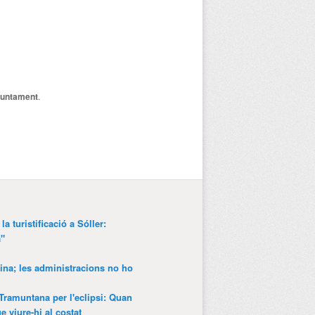
juntament
.
a turistificació a Sóller:
a"
ina; les administracions no ho
 Tramuntana per l'eclipsi: Quan
 viure-hi al costat