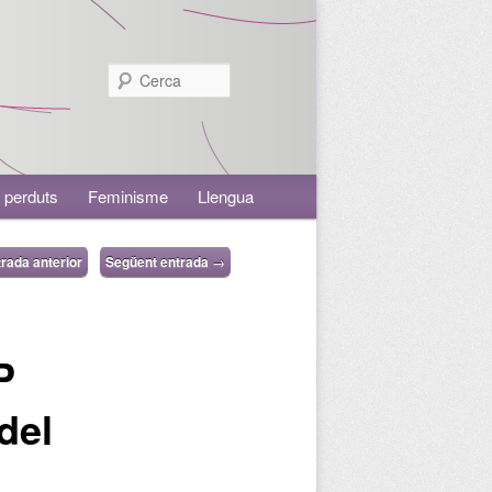
Cerca
 perduts
Feminisme
Llengua
rada anterior
Següent entrada
→
P
del