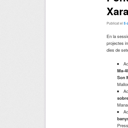
Xara
Publicat el
5 
En la sessi
projectes i
dies de se
Ad
Ma-40
Son 
Mallo
Ad
sobre
Manac
Ad
banys
Press