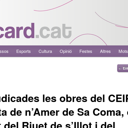
ssos
Esports
Cultura
Opinió
Festes
Altres
Mots
←
Ent
dicades les obres del CEI
a de n’Amer de Sa Coma, 
 del Riuet de s’Illot i del