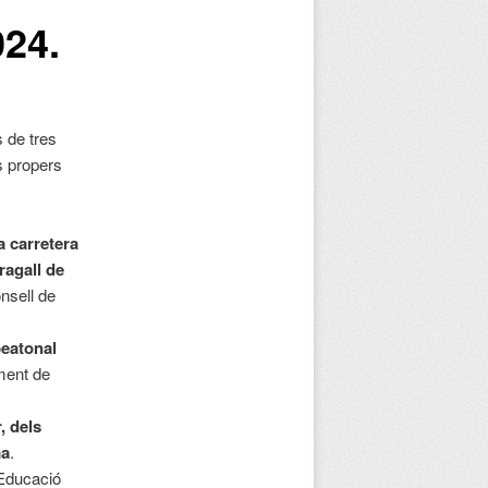
24.
 de tres
s propers
a carretera
ragall de
nsell de
peatonal
ment de
, dels
ma
.
’Educació