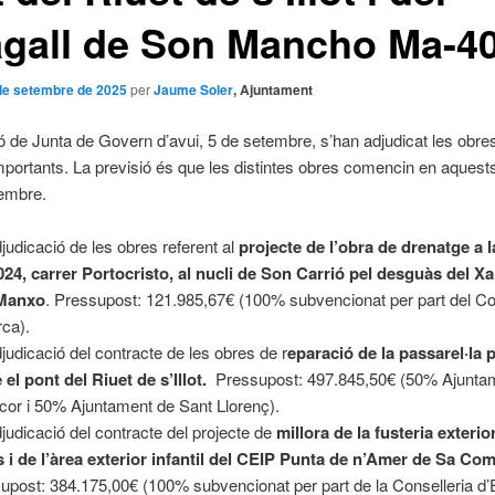
gall de Son Mancho Ma-40
de setembre de 2025
per
Jaume Soler
, Ajuntament
ó de Junta de Govern d’avui, 5 de setembre, s’han adjudicat les obres
mportants. La previsió és que les distintes obres comencin en aquest
tembre.
judicació de les obres referent al
projecte de l’obra de drenatge a l
24, carrer Portocristo, al nucli de Son Carrió pel desguàs del Xa
Manxo
. Pressupost: 121.985,67€ (100% subvencionat per part del Co
rca).
judicació del contracte de les obres de r
eparació de la passarel·la 
 el pont del Riuet de s’Illot.
Pressupost: 497.845,50€ (50% Ajunta
or i 50% Ajuntament de Sant Llorenç).
judicació del contracte del projecte de
millora de la fusteria exterior
 i de l’àrea exterior infantil del CEIP Punta de n’Amer de Sa Co
upost: 384.175,00€ (100% subvencionat per part de la Conselleria d