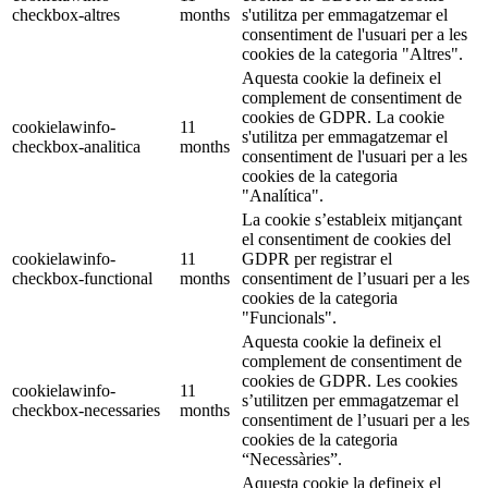
checkbox-altres
months
s'utilitza per emmagatzemar el
consentiment de l'usuari per a les
cookies de la categoria "Altres".
Aquesta cookie la defineix el
complement de consentiment de
cookies de GDPR. La cookie
cookielawinfo-
11
s'utilitza per emmagatzemar el
checkbox-analitica
months
consentiment de l'usuari per a les
cookies de la categoria
"Analítica".
La cookie s’estableix mitjançant
el consentiment de cookies del
cookielawinfo-
11
GDPR per registrar el
checkbox-functional
months
consentiment de l’usuari per a les
cookies de la categoria
"Funcionals".
Aquesta cookie la defineix el
complement de consentiment de
cookies de GDPR. Les cookies
cookielawinfo-
11
s’utilitzen per emmagatzemar el
checkbox-necessaries
months
consentiment de l’usuari per a les
cookies de la categoria
“Necessàries”.
Aquesta cookie la defineix el