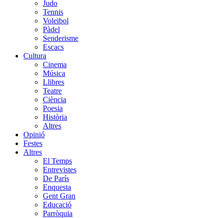
Judo
Tennis
Voleibol
Pàdel
Senderisme
Escacs
Cultura
Cinema
Música
Llibres
Teatre
Ciència
Poesia
Història
Altres
Opinió
Festes
Altres
El Temps
Entrevistes
De París
Enquesta
Gent Gran
Educació
Parròquia