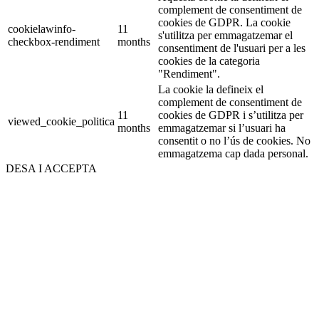
complement de consentiment de
cookies de GDPR. La cookie
cookielawinfo-
11
s'utilitza per emmagatzemar el
checkbox-rendiment
months
consentiment de l'usuari per a les
cookies de la categoria
"Rendiment".
La cookie la defineix el
complement de consentiment de
11
cookies de GDPR i s’utilitza per
viewed_cookie_politica
months
emmagatzemar si l’usuari ha
consentit o no l’ús de cookies. No
emmagatzema cap dada personal.
DESA I ACCEPTA