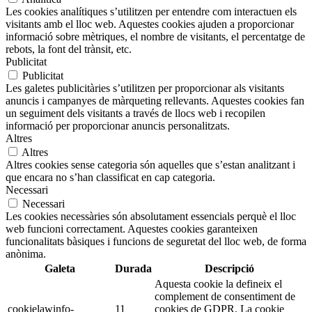
Les cookies analítiques s’utilitzen per entendre com interactuen els
visitants amb el lloc web. Aquestes cookies ajuden a proporcionar
informació sobre mètriques, el nombre de visitants, el percentatge de
rebots, la font del trànsit, etc.
Publicitat
Publicitat
Les galetes publicitàries s’utilitzen per proporcionar als visitants
anuncis i campanyes de màrqueting rellevants. Aquestes cookies fan
un seguiment dels visitants a través de llocs web i recopilen
informació per proporcionar anuncis personalitzats.
Altres
Altres
Altres cookies sense categoria són aquelles que s’estan analitzant i
que encara no s’han classificat en cap categoria.
Necessari
Necessari
Les cookies necessàries són absolutament essencials perquè el lloc
web funcioni correctament. Aquestes cookies garanteixen
funcionalitats bàsiques i funcions de seguretat del lloc web, de forma
anònima.
Galeta
Durada
Descripció
Aquesta cookie la defineix el
complement de consentiment de
cookielawinfo-
11
cookies de GDPR. La cookie