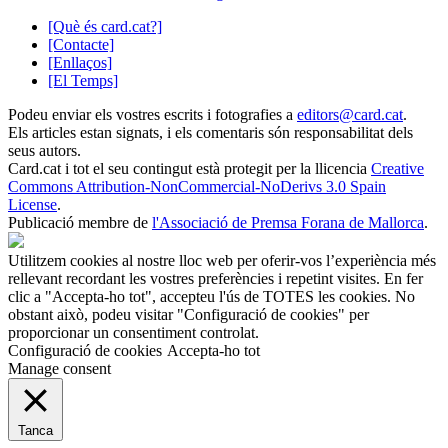
[Què és card.cat?]
[Contacte]
[Enllaços]
[El Temps]
Podeu enviar els vostres escrits i fotografies a
editors@card.cat
.
Els articles estan signats, i els comentaris són responsabilitat dels
seus autors.
Card.cat
i tot el seu contingut està protegit per la llicencia
Creative
Commons Attribution-NonCommercial-NoDerivs 3.0 Spain
License
.
Publicació membre de
l'Associació de Premsa Forana de Mallorca
.
Utilitzem cookies al nostre lloc web per oferir-vos l’experiència més
rellevant recordant les vostres preferències i repetint visites. En fer
clic a "Accepta-ho tot", accepteu l'ús de TOTES les cookies. No
obstant això, podeu visitar "Configuració de cookies" per
proporcionar un consentiment controlat.
Configuració de cookies
Accepta-ho tot
Manage consent
Tanca