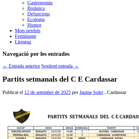
Gastronomia
Botànica
Defuncions
Ecologia
Humor
Mots perduts
Feminisme
Llengua
Navegació per les entrades
←
Entrada anterior
Següent entrada
→
Partits setmanals del C E Cardassar
Publicat el
12 de setembre de 2025
per
Jaume Soler
, Cardassar