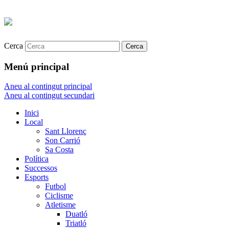
Cerca
Menú principal
Aneu al contingut principal
Aneu al contingut secundari
Inici
Local
Sant Llorenç
Son Carrió
Sa Costa
Política
Successos
Esports
Futbol
Ciclisme
Atletisme
Duatló
Triatló