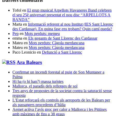
Darrers comentaris
Tofol
en
El grup musical Arpellots Havaneres Band celebren
el seu 25è aniversari presentat el nou disc “ARPELLOTS A
BANDA”
Marta
en
Informació referent al nou Institut (IES Sant Llorenç
des Cardassar). En quina fase ens trobam? Quin camí queda?
Pep
en
Mots perduts: memeu
emma
en
Els gegants de Sant Llorenç des Cardassar
Mateu
en
Mots perduts: Càgola merdançana
Mateu
en
Mots perduts: Càgola merdançana
Paco Leonicio
en
Defunció a Sant Llorenç
Ara Balears
Confirmat un incendi forestal al puig de Son Muntaner a
Palma
Hi ha (o hi han?) massa turistes
Mallorca, el paradís dels rellotges de sol
Tres anys de propostes de la societat contra la saturació sense
resposta
L'Estat reforçarà els controls als aeroports de les Balears per
als passatgers procedents d’Itàlia
Aemet activa l’avís groc per calor a Mallorca i les Pitiüses
amb màximes de fins a 38 graus