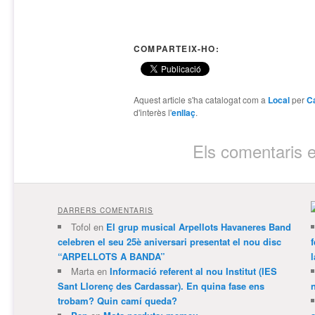
COMPARTEIX-HO:
Aquest article s'ha catalogat com a
Local
per
Ca
d'interès l'
enllaç
.
Els comentaris e
DARRERS COMENTARIS
Tofol
en
El grup musical Arpellots Havaneres Band
celebren el seu 25è aniversari presentat el nou disc
“ARPELLOTS A BANDA”
Marta
en
Informació referent al nou Institut (IES
Sant Llorenç des Cardassar). En quina fase ens
trobam? Quin camí queda?