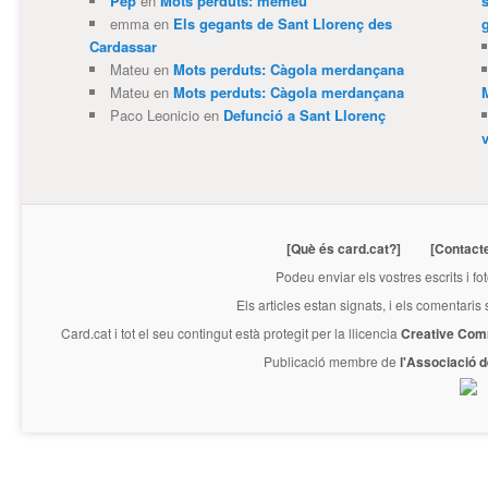
Pep
en
Mots perduts: memeu
emma
en
Els gegants de Sant Llorenç des
Cardassar
Mateu
en
Mots perduts: Càgola merdançana
Mateu
en
Mots perduts: Càgola merdançana
Paco Leonicio
en
Defunció a Sant Llorenç
[Què és card.cat?]
[Contact
Podeu enviar els vostres escrits i fo
Els articles estan signats, i els comentaris
Card.cat
i tot el seu contingut està protegit per la llicencia
Creative Com
Publicació membre de
l'Associació 