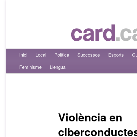
Menú principal
Inici
Aneu al contingut principal
Aneu al contingut secundari
Local
Política
Successos
Esports
Cu
Feminisme
Llengua
Navegació per les entrades
Violència en
ciberconductes