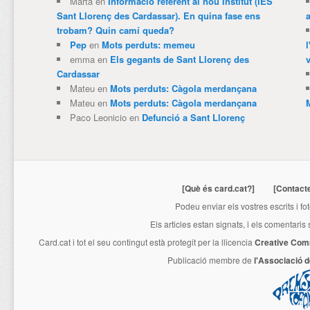
Marta
en
Informació referent al nou Institut (IES
Sant Llorenç des Cardassar). En quina fase ens
trobam? Quin camí queda?
Pep
en
Mots perduts: memeu
emma
en
Els gegants de Sant Llorenç des
v
Cardassar
Mateu
en
Mots perduts: Càgola merdançana
Mateu
en
Mots perduts: Càgola merdançana
Paco Leonicio
en
Defunció a Sant Llorenç
[Què és card.cat?]
[Contact
Podeu enviar els vostres escrits i fo
Els articles estan signats, i els comentaris
Card.cat
i tot el seu contingut està protegit per la llicencia
Creative Com
Publicació membre de
l'Associació 