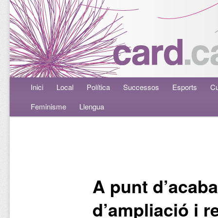
Menú principal
Inici
Aneu al contingut principal
Aneu al contingut secundari
Local
Política
Successos
Esports
Cu
Feminisme
Llengua
Navegació per les entrades
A punt d’acaba
d’ampliació i 