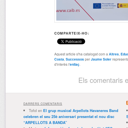
COMPARTEIX-HO:
Aquest article s'ha catalogat com a
Altres
,
Edu
Costa
,
Successos
per
Jaume Soler
represent
d'interès l'
enllaç
.
Els comentaris e
DARRERS COMENTARIS
Tofol
en
El grup musical Arpellots Havaneres Band
celebren el seu 25è aniversari presentat el nou disc
“ARPELLOTS A BANDA”