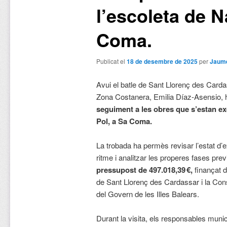
l’escoleta de N
Coma.
Publicat el
18 de desembre de 2025
per
Jaume
Avui el batle de Sant Llorenç des Carda
Zona Costanera, Emilia Díaz-Asensio, h
seguiment a les obres que s’estan exe
Pol, a Sa Coma.
La trobada ha permès revisar l’estat d’ex
ritme i analitzar les properes fases pre
pressupost de 497.018,39 €,
finançat d
de Sant Llorenç des Cardassar i la Cons
del Govern de les Illes Balears.
Durant la visita, els responsables mun