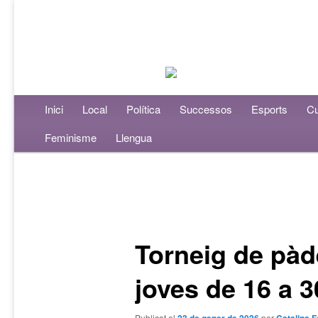
Menú principal
Inici
Aneu al contingut principal
Aneu al contingut secundari
Local
Política
Successos
Esports
Cu
Feminisme
Llengua
Navegació per les entrades
Torneig de pàd
joves de 16 a 3
Publicat el
per