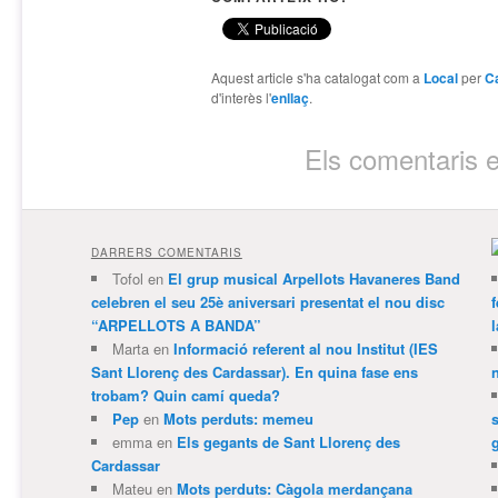
Aquest article s'ha catalogat com a
Local
per
Ca
d'interès l'
enllaç
.
Els comentaris e
DARRERS COMENTARIS
Tofol
en
El grup musical Arpellots Havaneres Band
celebren el seu 25è aniversari presentat el nou disc
“ARPELLOTS A BANDA”
Marta
en
Informació referent al nou Institut (IES
Sant Llorenç des Cardassar). En quina fase ens
trobam? Quin camí queda?
Pep
en
Mots perduts: memeu
emma
en
Els gegants de Sant Llorenç des
Cardassar
Mateu
en
Mots perduts: Càgola merdançana