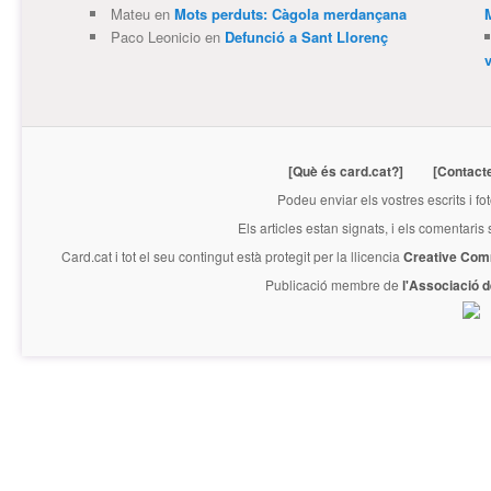
Mateu
en
Mots perduts: Càgola merdançana
Paco Leonicio
en
Defunció a Sant Llorenç
[Què és card.cat?]
[Contact
Podeu enviar els vostres escrits i fo
Els articles estan signats, i els comentaris
Card.cat
i tot el seu contingut està protegit per la llicencia
Creative Com
Publicació membre de
l'Associació 