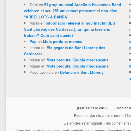
Tofol
en
El grup musical Arpellots Havaneres Band
celebren el seu 25è aniversari presentat el nou disc
“ARPELLOTS A BANDA”
Marta
en
Informació referent al nou Institut (IES
Sant Llorenç des Cardassar). En quina fase ens
trobam? Quin camí queda?
Pep
en
Mots perduts: memeu
emma
en
Els gegants de Sant Llorenç des
Cardassar
Mateu
en
Mots perduts: Càgola merdançana
Mateu
en
Mots perduts: Càgola merdançana
Paco Leonicio
en
Defunció a Sant Llorenç
[Què és card.cat?]
[Contact
Podeu enviar els vostres escrits i fo
Els articles estan signats, i els comentaris
Card.cat
i tot el seu contingut està protegit per la llicencia
Creative Com