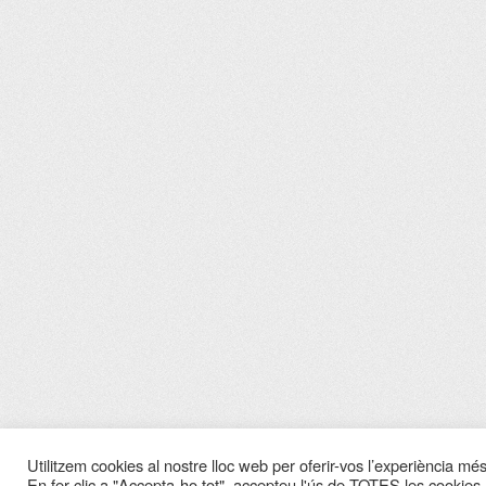
Utilitzem cookies al nostre lloc web per oferir-vos l’experiència més 
En fer clic a "Accepta-ho tot", accepteu l'ús de TOTES les cookies.