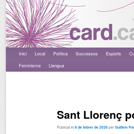
Menú principal
Inici
Aneu al contingut principal
Aneu al contingut secundari
Local
Política
Successos
Esports
Cu
Feminisme
Llengua
Navegació per les entrades
Sant Llorenç p
Publicat el
8 de febrer de 2026
per
Guillem Po