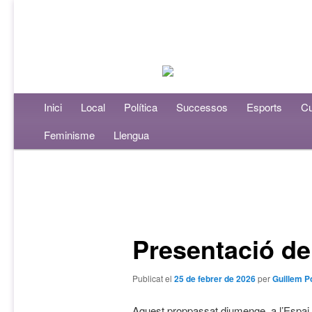
Menú principal
Inici
Aneu al contingut principal
Aneu al contingut secundari
Local
Política
Successos
Esports
Cu
Feminisme
Llengua
Navegació per les entrades
Presentació d
Publicat el
25 de febrer de 2026
per
Guillem P
Aquest proppassat diumenge, a l’Espai 3