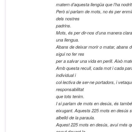
matern d’aquesta llengüa que l’ha
nodrit
Però si parlam de mots, no és per enmir
dels nostres
padrins.
Mots, és per dir-nos d’una manera clara 
una llengua.
Abans de deixar morir o matar, abans de 
sigui no fer res
per a salvar una vida en perill. Això ma
Amb questa recull, cada mot i cada para
individual i
col·lectiva de ser-ne portadors, i vetaquí o
responsabilitat
que tots tenim.
I si parlam de mots en desús, és també
eixugant. Aquests 225
mots en desús so
albelló de la paraula.
Aquest 225 mots en desús, avui més q
escut davant la