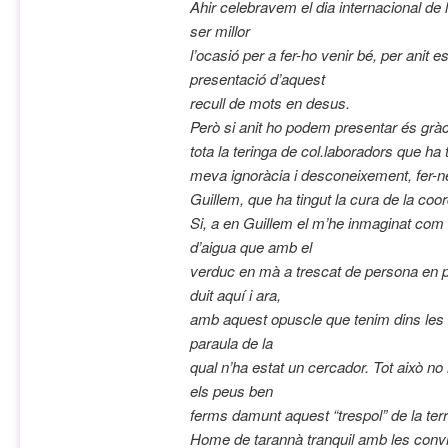
Ahir celebravem el dia internacional de 
ser millor
l’ocasió per a fer-ho venir bé, per anit
presentació d’aquest
recull de mots en desus.
Però si anit ho podem presentar és gràci
tota la teringa
de col.laboradors que ha 
meva ignoràcia i desconeixement,
fer-
Guillem, que ha tingut la cura de la coo
Si, a en Guillem el m’he inmaginat com 
d’aigua que amb el
verduc en mà a trescat de persona en p
duit aquí i ara,
amb aquest opuscle que tenim dins les m
paraula de la
qual n’ha estat un cercador. Tot això no
els peus ben
ferms damunt aquest “trespol” de la terra
Home de tarannà
tranquil amb les conv