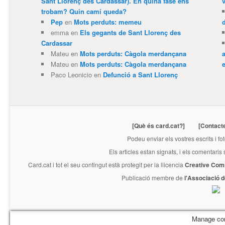
Sant Llorenç des Cardassar). En quina fase ens
trobam? Quin camí queda?
Pep
en
Mots perduts: memeu
emma
en
Els gegants de Sant Llorenç des
Cardassar
Mateu
en
Mots perduts: Càgola merdançana
Mateu
en
Mots perduts: Càgola merdançana
e
Paco Leonicio
en
Defunció a Sant Llorenç
[Què és card.cat?]
[Contact
Podeu enviar els vostres escrits i fo
Els articles estan signats, i els comentaris
Card.cat
i tot el seu contingut està protegit per la llicencia
Creative Com
Publicació membre de
l'Associació 
Manage co