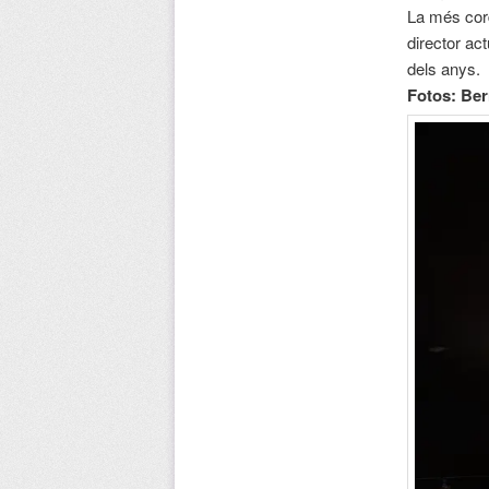
La més cord
director act
dels anys.
Fotos: Be