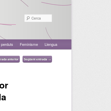
Cerca
 perduts
Feminisme
Llengua
rada anterior
Següent entrada
→
or
la