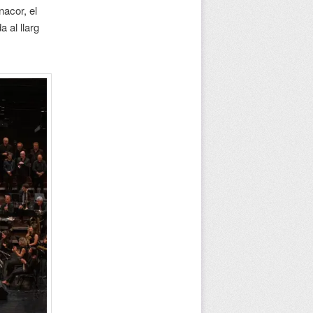
acor, el
a al llarg