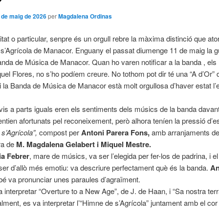
 de maig de 2026
per
Magdalena Ordinas
itat o particular, senpre és un orgull rebre la màxima distinció que at
m s’Agrícola de Manacor. Enguany el passat diumenge 11 de maig la 
anda de Música de Manacor. Quan ho varen notificar a la banda , els 
quel Flores, no s’ho podíem creure. No tothom pot dir té una “A d’Or” 
 i la Banda de Música de Manacor està molt orgullosa d’haver estat l’e
nervis a parts iguals eren els sentiments dels músics de la banda davant
entien afortunats pel reconeixement, però alhora teníen la pressió d’e
 s’Agrícola”,
compost per
Antoni Parera Fons,
amb arranjaments d
tra de
M. Magdalena Gelabert i Miquel Mestre.
a Febrer
, mare de músics, va ser l’elegida per fer-los de padrina, i e
ser d’allò més emotiu: va descriure perfectament què és la banda.
An
é va pronunciar unes paraules d’agraïment.
 interpretar “Overture to a New Age”, de J. de Haan, i “Sa nostra terr
alment, es va interpretar l’“Himne de s’Agrícola” juntament amb el cor