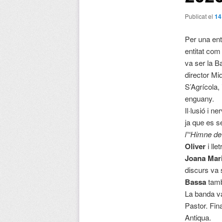
Publicat el
14
Per una ent
entitat co
va ser la B
director Mi
S’Agrícola,
enguany.
Il·lusió i 
ja que es s
l’“Himne de
Oliver
i lle
Joana Mari
discurs va 
Bassa
tamb
La banda va
Pastor. Fin
Antiqua.