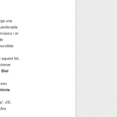
orga una
guardonada
músics i el
de
scollida
 aquest fet,
strenar
e
Biel
l seu
tònia
a”, d’E.
 Ars