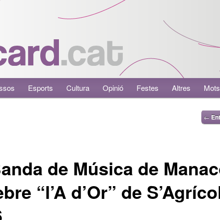
ssos
Esports
Cultura
Opinió
Festes
Altres
Mots
←
Ent
Banda de Música de Manac
ebre “l’A d’Or” de S’Agríco
6