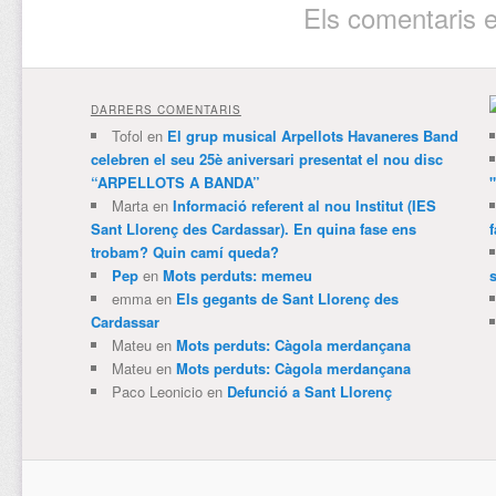
Els comentaris e
DARRERS COMENTARIS
Tofol
en
El grup musical Arpellots Havaneres Band
celebren el seu 25è aniversari presentat el nou disc
“ARPELLOTS A BANDA”
Marta
en
Informació referent al nou Institut (IES
Sant Llorenç des Cardassar). En quina fase ens
trobam? Quin camí queda?
Pep
en
Mots perduts: memeu
emma
en
Els gegants de Sant Llorenç des
Cardassar
Mateu
en
Mots perduts: Càgola merdançana
Mateu
en
Mots perduts: Càgola merdançana
Paco Leonicio
en
Defunció a Sant Llorenç