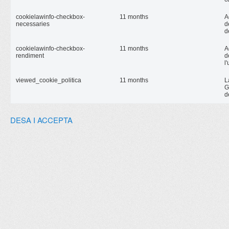
cookielawinfo-checkbox-
11 months
A
necessaries
d
d
cookielawinfo-checkbox-
11 months
A
rendiment
d
l
viewed_cookie_politica
11 months
L
G
d
DESA I ACCEPTA