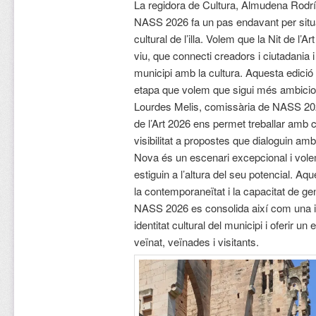
La regidora de Cultura, Almudena Rodr
NASS 2026 fa un pas endavant per situ
cultural de l’illa. Volem que la Nit de l’Ar
viu, que connecti creadors i ciutadania 
municipi amb la cultura. Aquesta edic
etapa que volem que sigui més ambicios
Lourdes Melis, comissària de NASS 2026
de l’Art 2026 ens permet treballar amb cr
visibilitat a propostes que dialoguin amb 
Nova és un escenari excepcional i vole
estiguin a l’altura del seu potencial. Aqu
la contemporaneïtat i la capacitat de ge
NASS 2026 es consolida així com una ini
identitat cultural del municipi i oferir u
veïnat, veïnades i visitants.