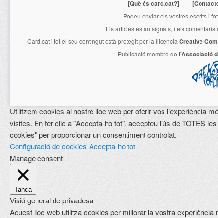
[Què és card.cat?]
[Contact
Podeu enviar els vostres escrits i fo
Els articles estan signats, i els comentaris
Card.cat
i tot el seu contingut està protegit per la llicencia
Creative Com
Publicació membre de
l'Associació 
Utilitzem cookies al nostre lloc web per oferir-vos l’experiència mé
visites. En fer clic a "Accepta-ho tot", accepteu l'ús de TOTES les
cookies" per proporcionar un consentiment controlat.
Configuració de cookies
Accepta-ho tot
Manage consent
Tanca
Visió general de privadesa
Aquest lloc web utilitza cookies per millorar la vostra experiènci