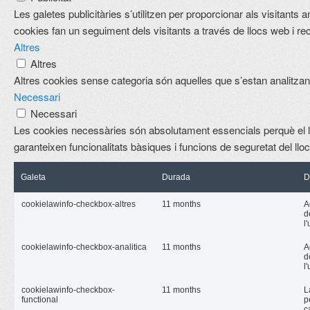
Les galetes publicitàries s’utilitzen per proporcionar als visitan
cookies fan un seguiment dels visitants a través de llocs web i re
Altres
Altres
Altres cookies sense categoria són aquelles que s’estan analitzant
Necessari
Necessari
Les cookies necessàries són absolutament essencials perquè el l
garanteixen funcionalitats bàsiques i funcions de seguretat del ll
Galeta
Durada
D
cookielawinfo-checkbox-altres
11 months
A
d
l
cookielawinfo-checkbox-analitica
11 months
A
d
l
cookielawinfo-checkbox-
11 months
L
functional
p
c