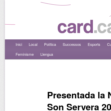
Menú principal
Inici
Aneu al contingut principal
Aneu al contingut secundari
Local
Política
Successos
Esports
Cu
Feminisme
Llengua
Navegació per les entrades
Presentada la N
Son Servera 2