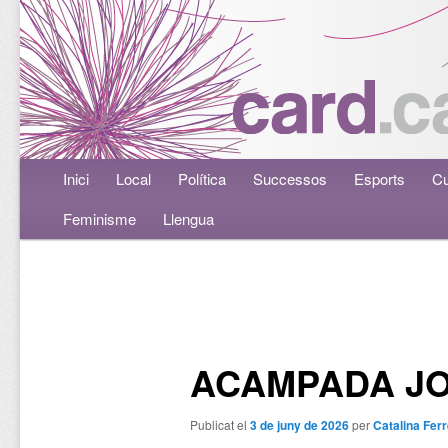
Menú principal
Inici
Aneu al contingut principal
Aneu al contingut secundari
Local
Política
Successos
Esports
Cu
Feminisme
Llengua
Navegació per les entrades
ACAMPADA JO
Publicat el
3 de juny de 2026
per
Catalina Ferr