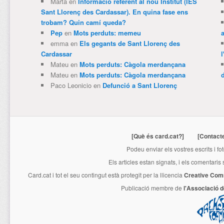
Marta
en
Informació referent al nou Institut (IES
Sant Llorenç des Cardassar). En quina fase ens
trobam? Quin camí queda?
Pep
en
Mots perduts: memeu
emma
en
Els gegants de Sant Llorenç des
Cardassar
l
Mateu
en
Mots perduts: Càgola merdançana
Mateu
en
Mots perduts: Càgola merdançana
Paco Leonicio
en
Defunció a Sant Llorenç
[Què és card.cat?]
[Contact
Podeu enviar els vostres escrits i fo
Els articles estan signats, i els comentaris
Card.cat
i tot el seu contingut està protegit per la llicencia
Creative Com
Publicació membre de
l'Associació 