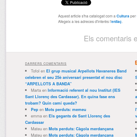
Aquest article s'ha catalogat com a
Cultura
per
Afegeix a les adreces d'interès l'
enllaç
.
Els comentaris e
DARRERS COMENTARIS
Tofol
en
El grup musical Arpellots Havaneres Band
celebren el seu 25è aniversari presentat el nou disc
“ARPELLOTS A BANDA”
Marta
en
Informació referent al nou Institut (IES
Sant Llorenç des Cardassar). En quina fase ens
trobam? Quin camí queda?
Pep
en
Mots perduts: memeu
emma
en
Els gegants de Sant Llorenç des
v
Cardassar
Mateu
en
Mots perduts: Càgola merdançana
Mateu
en
Mots perduts: Càgola merdançana