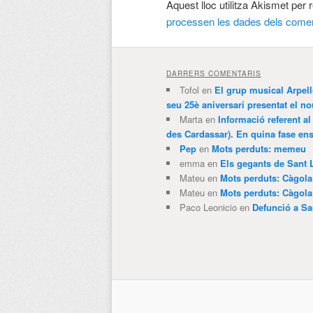
Aquest lloc utilitza Akismet per
processen les dades dels comen
DARRERS COMENTARIS
Tofol
en
El grup musical Arpel
seu 25è aniversari presentat el
Marta
en
Informació referent al
des Cardassar). En quina fase e
Pep
en
Mots perduts: memeu
emma
en
Els gegants de Sant 
Mateu
en
Mots perduts: Càgol
Mateu
en
Mots perduts: Càgol
Paco Leonicio
en
Defunció a Sa