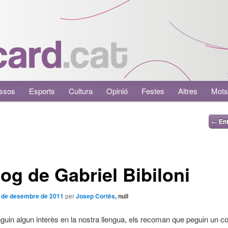
ssos
Esports
Cultura
Opinió
Festes
Altres
Mots
←
Ent
log de Gabriel Bibiloni
 de desembre de 2011
per
Josep Cortès
, null
nguin algun interès en la nostra llengua, els recoman que peguin un cop