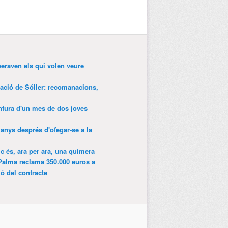
peraven els qui volen veure
tació de Sóller: recomanacions,
entura d'un mes de dos joves
anys després d'ofegar-se a la
ic és, ara per ara, una quimera
Palma reclama 350.000 euros a
ió del contracte