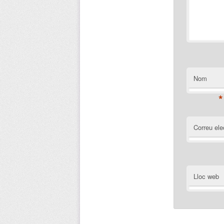
Nom
*
Correu ele
Lloc web