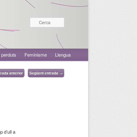
Cerca
 perduts
Feminisme
Llengua
rada anterior
Següent entrada
→
 d’ull a