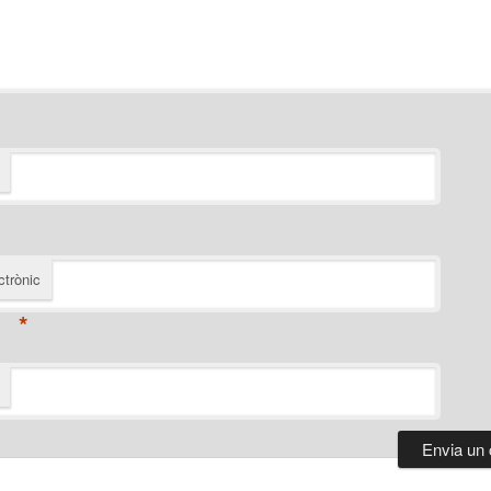
ctrònic
*