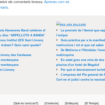
 reduir els comentaris brossa.
Apreneu com es
taris
.
ARA BALEARS
lots Havaneres Band celebren el
La previsió de l’Aemet que es
 nou disc “ARPELLOTS A BANDA”
l’eclipsi
 nou Institut (IES Sant Llorenç
Guia pràctica per a la manifes
ns trobam? Quin camí queda?
restriccions i tot el que cal saber
De Mallorca a l'Himàlaia: l'av
Llorenç des Cardassar
mallorquins
a merdançana
En estat greu una nina de dos 
a merdançana
piscina d'un hotel de Magaluf
nt Llorenç
Per què el decreixement turíst
L'empresa del Pla general de 
Cort en el judici contra la resciss
[Què és card.cat?]
[Contacte]
[Enllaços]
[El Temps]