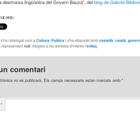
La destrossa lingüística del Govern Bauzà”, del
blog de Gabriel Bibilon
IX-HO:
e s'ha catalogat com a
Cultura
,
Política
i s'ha etiquetat amb
castellà
,
català
,
govern
s
representant
null
. Afegeix a les adreces d'interès l'
enllaç
.
un comentari
trònica no es publicarà.
Els camps necessaris estan marcats amb
*
i
*