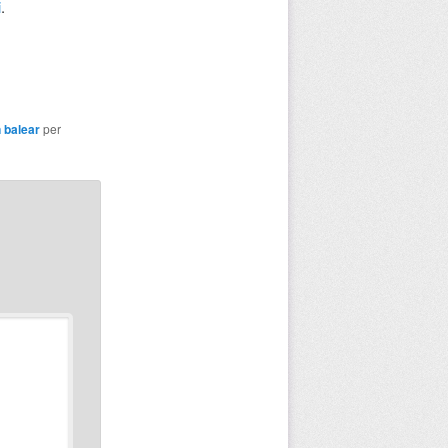
i
.
 balear
per