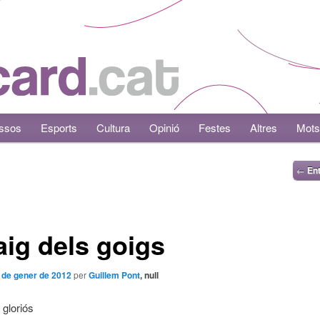
ssos
Esports
Cultura
Opinió
Festes
Altres
Mots
←
Ent
ig dels goigs
 de gener de 2012
per
Guillem Pont
, null
 gloriós