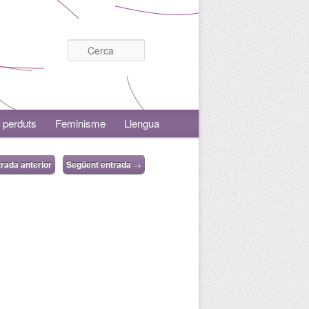
Cerca
 perduts
Feminisme
Llengua
rada anterior
Següent entrada
→