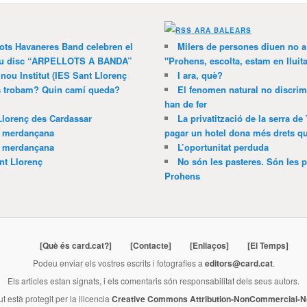
ARA BALEARS
lots Havaneres Band celebren el
Milers de persones diuen no a l
 nou disc “ARPELLOTS A BANDA”
"Prohens, escolta, estam en lluit
 nou Institut (IES Sant Llorenç
I ara, què?
ns trobam? Quin camí queda?
El fenomen natural no discrim
han de fer
Llorenç des Cardassar
La privatització de la serra de
a merdançana
pagar un hotel dona més drets que
a merdançana
L’oportunitat perduda
nt Llorenç
No són les pasteres. Són les p
Prohens
[Què és card.cat?]
[Contacte]
[Enllaços]
[El Temps]
Podeu enviar els vostres escrits i fotografies a
editors@card.cat
.
Els articles estan signats, i els comentaris són responsabilitat dels seus autors.
ut està protegit per la llicencia
Creative Commons Attribution-NonCommercial-No