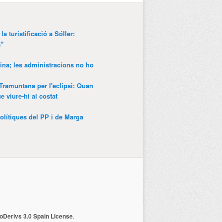
a turistificació a Sóller:
a"
ina; les administracions no ho
 Tramuntana per l'eclipsi: Quan
 viure-hi al costat
olítiques del PP i de Marga
Derivs 3.0 Spain License
.