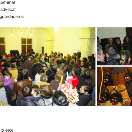
nomenat
 advocat
l guardau-nos
IX-HO: