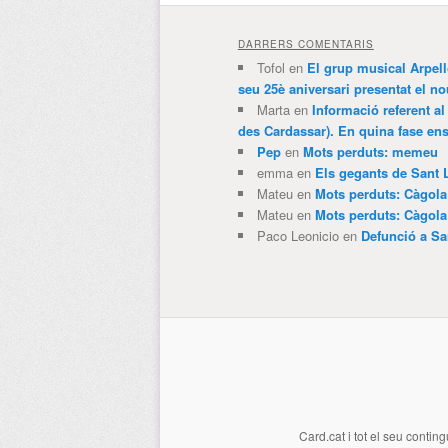
DARRERS COMENTARIS
Tofol
en
El grup musical Arpel
seu 25è aniversari presentat el
Marta
en
Informació referent al
des Cardassar). En quina fase e
Pep
en
Mots perduts: memeu
emma
en
Els gegants de Sant 
Mateu
en
Mots perduts: Càgol
Mateu
en
Mots perduts: Càgol
Paco Leonicio
en
Defunció a Sa
Card.cat
i tot el seu conting