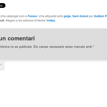
e s'ha catalogat com a
Festes
i s'ha etiquetat amb
goigs
,
Sant Antoni
per
Guillem P
null
. Afegeix a les adreces d'interès l'
enllaç
.
un comentari
trònica no es publicarà.
Els camps necessaris estan marcats amb
*
i
*