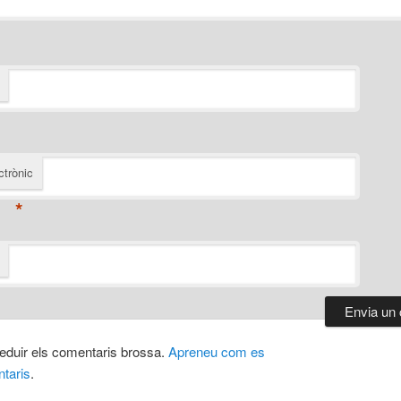
ctrònic
*
 reduir els comentaris brossa.
Apreneu com es
taris
.