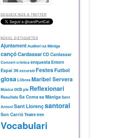
SEGUEIX-NOS A TWITTER
NÚVOL D’ETIQUETES
Ajuntament
Auditori sa Màniga
cançó
Cardassar
CD Cardassar
enquesta
Entorn
Concert
crònica
Festes
Futbol
Espai 36
excursió
glosa
Maribel Servera
Llibres
Reflexionari
ocb
Música
ple
Sa Coma
sa Màniga
Resultats
Sant
santoral
Sant Llorenç
Antoni
Son Carrió
Teatre
tren
Vocabulari