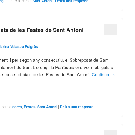
enç
|
Etiquetat com a
Sant Antoni
|
Deixa una resposta
ials de les Festes de Sant Antoni
arina Velasco Puigròs
nt, i per segon any consecutiu, el Sobreposat de Sant
untament de Sant Llorenç i la Parròquia ens veim obligats a
ls actes oficials de les Festes de Sant Antoni.
Continua
→
t com a
actes
,
Festes
,
Sant Antoni
|
Deixa una resposta