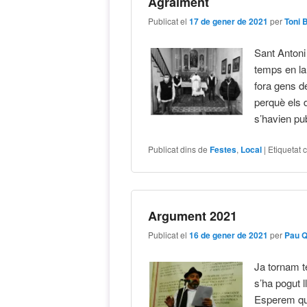
Agraïment
Publicat el
17 de gener de 2021
per
Toni 
Sant Antoni
temps en la
fora gens d
perquè els 
s’havien pu
Publicat dins de
Festes
,
Local
|
Etiquetat 
Argument 2021
Publicat el
16 de gener de 2021
per
Pau 
Ja tornam t
s’ha pogut l
Esperem que