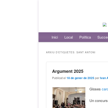
Menú principal
Inici
Aneu al contingut principal
Aneu al contingut secundari
Local
Política
Succe
ARXIU D'ETIQUETES:
SANT ANTONI
Argument 2025
Publicat el
18 de gener de 2025
per
Ivan 
Gloses
car
Un concurs