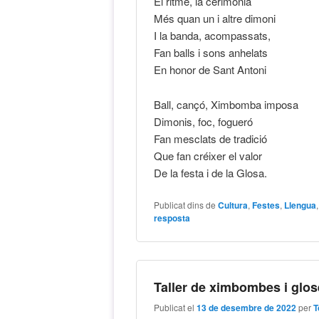
El ritme, la cerimònia
Més quan un i altre dimoni
I la banda, acompassats,
Fan balls i sons anhelats
En honor de Sant Antoni
Ball, cançó, Ximbomba imposa
Dimonis, foc, fogueró
Fan mesclats de tradició
Que fan créixer el valor
De la festa i de la Glosa.
Publicat dins de
Cultura
,
Festes
,
Llengua
resposta
Taller de ximbombes i glo
Publicat el
13 de desembre de 2022
per
T