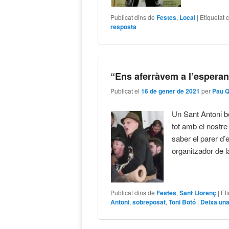
Publicat dins de
Festes
,
Local
|
Etiquetat 
resposta
“Ens aferràvem a l’esperan
Publicat el
16 de gener de 2021
per
Pau 
Un Sant Antoni be
tot amb el nostr
saber el parer d
organitzador de l
Publicat dins de
Festes
,
Sant Llorenç
|
Et
Antoni
,
sobreposat
,
Toni Botó
|
Deixa una