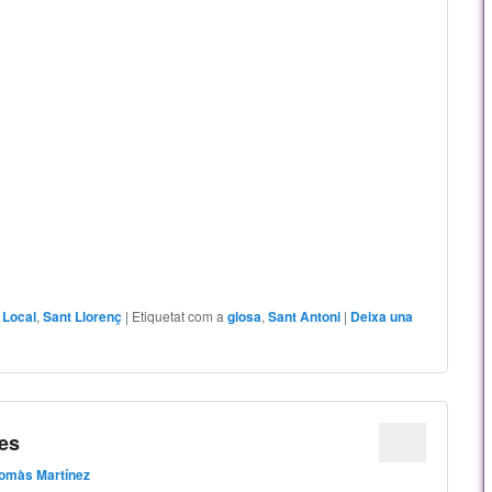
,
Local
,
Sant Llorenç
|
Etiquetat com a
glosa
,
Sant Antoni
|
Deixa una
ses
omàs Martínez