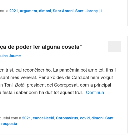
com a
2021
,
argument
,
dimoni
,
Sant Antoni
,
Sant Llorenç
|
1
ça de poder fer alguna coseta”
Quina Jaume
n trist, cal reconèixer-ho. La pandèmia pot amb tot, fins i
e sant més venerat. Per això des de Card.cat hem volgut
’en Toni
Botó
, president del Sobreposat, com a principal
a festa i saber com ha duit tot aquest trull.
Continua
→
iquetat com a
2021
,
cancel·lació
,
Coronavirus
,
covid
,
dimoni
,
Sant
 resposta