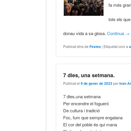
fa més gran
tots els que
donau vida a sa glosa.
Continua
→
Publicat dins de
Festes
|
Etiquetat com a
a
7 dies, una setmana.
Publicat el
9 de gener de 2023
per
Ivan A
7 dies,una setmana
Per encendre el fogueró
De cultura i tradició
Foc, fum que sempre engalana
El cor del poble és qui mana