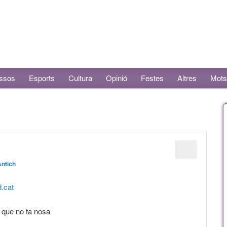
ssos
Esports
Cultura
Opinió
Festes
Altres
Mots
Antich
d.cat
 que no fa nosa