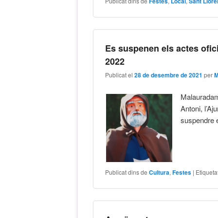
Publicat dins de
Festes
,
Local
,
Sant Llor
Es suspenen els actes ofic
2022
Publicat el
28 de desembre de 2021
per
M
Malauradame
Antoni, l’Aj
suspendre e
Publicat dins de
Cultura
,
Festes
|
Etiqueta