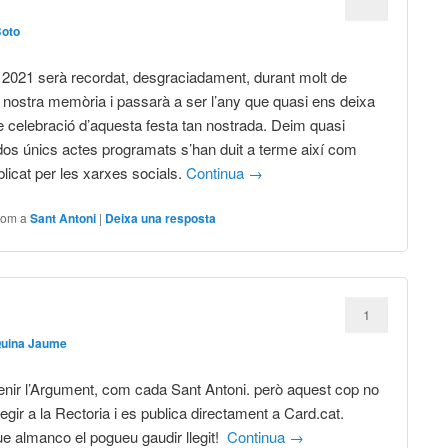
Boto
 2021 serà recordat, desgraciadament, durant molt de
 nostra memòria i passarà a ser l’any que quasi ens deixa
e celebració d’aquesta festa tan nostrada. Deim quasi
dos únics actes programats s’han duit a terme així com
blicat per les xarxes socials.
Continua
→
com a
Sant Antoni
|
Deixa una resposta
1
Quina Jaume
enir l’Argument, com cada Sant Antoni. però aquest cop no
legir a la Rectoria i es publica directament a Card.cat.
 almanco el pogueu gaudir llegit!
Continua
→