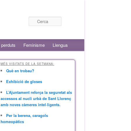
Cerca
 perduts
Feminisme
Llengua
MÉS VISITATS DE LA SETMANA:
Què en trobau?
Exhibició de gloses
L’Ajuntament reforça la seguretat als
accessos al nucli urbà de Sant Llorenç
amb noves càmeres intel·ligents.
Per la berena, caragols
homeopàtics