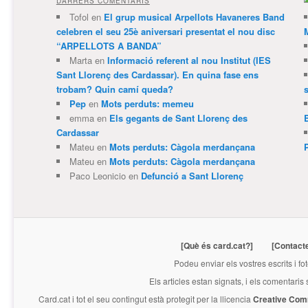
DARRERS COMENTARIS
Tofol
en
El grup musical Arpellots Havaneres Band
celebren el seu 25è aniversari presentat el nou disc
“ARPELLOTS A BANDA”
Marta
en
Informació referent al nou Institut (IES
Sant Llorenç des Cardassar). En quina fase ens
trobam? Quin camí queda?
Pep
en
Mots perduts: memeu
emma
en
Els gegants de Sant Llorenç des
Cardassar
Mateu
en
Mots perduts: Càgola merdançana
Mateu
en
Mots perduts: Càgola merdançana
Paco Leonicio
en
Defunció a Sant Llorenç
[Què és card.cat?]
[Contact
Podeu enviar els vostres escrits i fo
Els articles estan signats, i els comentaris
Card.cat
i tot el seu contingut està protegit per la llicencia
Creative Com