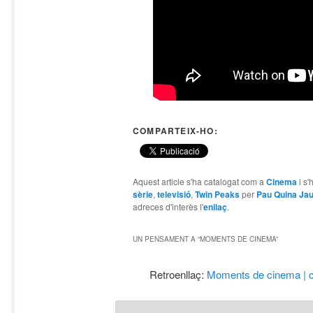
COMPARTEIX-HO:
Aquest article s'ha catalogat com a
Cinema
i s'
sèrie
,
televisió
,
Twin Peaks
per
Pau Quina Ja
adreces d'interès l'
enllaç
.
UN PENSAMENT A “
MOMENTS DE CINEMA
”
Retroenllaç:
Moments de cinema | c