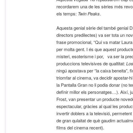
recordarem una de les sèries més revolu
els temps:
Twin Peaks
.
Aquesta genial sèrie del també genial 
directors predilectes) va ser tota un no
frase promocional, “Qui va matar Laur
per molta gent. I és que aquest produc
misteri, esoterisme i por, va ser la pre
produccions televisives de qualtitat:
Los
ningú apostava per “la caixa beneita”, 
triomfar al cinema, va decidir apostar-
la Pantalla Gran no li podia donar (no te
definir millor els personatges…). Així,
Frost, van presentar un producte noved
espectacular, gràcies al qual les produc
invertir doblers a la televisió, permeten
de gran qulaitat de què gaudim actualme
films del cinema recent).