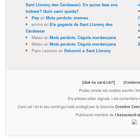
Sant Llorenç des Cardassar). En quina fase ens
trobam? Quin camí queda?
Pep
en
Mots perduts: memeu
emma
en
Els gegants de Sant Llorenç des
v
Cardassar
Mateu
en
Mots perduts: Càgola merdançana
Mateu
en
Mots perduts: Càgola merdançana
Paco Leonicio
en
Defunció a Sant Llorenç
[Què és card.cat?]
[Contact
Podeu enviar els vostres escrits i fo
Els articles estan signats, i els comentaris
Card.cat
i tot el seu contingut està protegit per la llicencia
Creative Com
Publicació membre de
l'Associació 