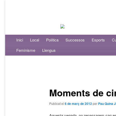
Menú principal
Inici
Aneu al contingut principal
Aneu al contingut secundari
Local
Política
Successos
Esports
Cu
Feminisme
Llengua
Navegació per les entrades
Moments de c
Publicat el
6 de març de 2012
per
Pau Quina 
Aquesta vegada no repassarem cap es