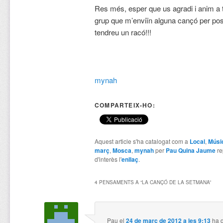
Res més, esper que us agradi i anim a t
grup que m’enviïn alguna cançó per pos
tendreu un racó!!!
mynah
COMPARTEIX-HO:
Aquest article s'ha catalogat com a
Local
,
Músi
març
,
Mosca
,
mynah
per
Pau Quina Jaume
re
d'interès l'
enllaç
.
4 PENSAMENTS A “
LA CANÇÓ DE LA SETMANA
”
Pau
el
24 de març de 2012 a les 9:13
ha d