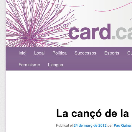
Menú principal
Inici
Aneu al contingut principal
Aneu al contingut secundari
Local
Política
Successos
Esports
Cu
Feminisme
Llengua
Navegació per les entrades
La cançó de la
Publicat el
24 de març de 2012
per
Pau Quina