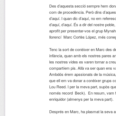
Des d’aquesta secció sempre hem donat s
com de procedència. Però dins d’aquest
d’aquí. I quan dic d’aquí, no em refere
d’aquí, d’aquí. És a dir del nostre poble
aprofit per presentar-vos el grup Mynah 
llorencí Marc Cortès López, més con
Tenc la sort de conèixer en Marc des de
infància, quan amb els nostres pares an
les nostres vides es varen tornar a creua
compartíem pis. Allà va ser quan ens 
Ambdós érem apssionats de la música, 
que ell em va donar a conèixer grups 
Lou Reed. I per la meva part, supòs qu
només record Beck). En resum, vam f
enriquidor (almenys per la meva part).
Després en Marc, ha plasmat la seva afi