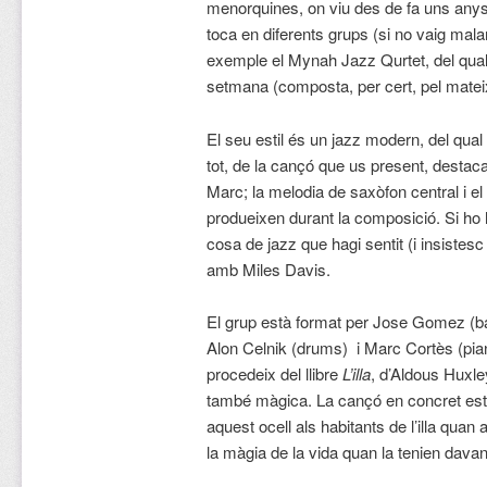
menorquines, on viu des de fa uns anys
toca en diferents grups (si no vaig malam
exemple el Mynah Jazz Qurtet, del qual
setmana (composta, per cert, pel matei
El seu estil és un jazz modern, del qual
tot, de la cançó que us present, destaca
Marc; la melodia de saxòfon central i el
produeixen durant la composició. Si ho
cosa de jazz que hagi sentit (i insistesc
amb Miles Davis.
El grup està format per Jose Gomez (ba
Alon Celnik (drums) i Marc Cortès (pi
procedeix del llibre
L’illa
, d’Aldous Huxley
també màgica. La cançó en concret est
aquest ocell als habitants de l’illa qua
la màgia de la vida quan la tenien davan