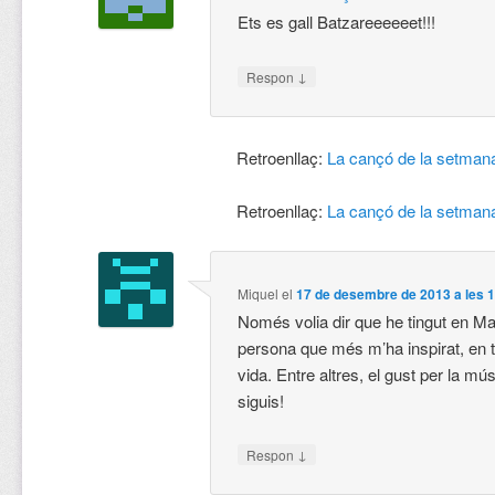
Ets es gall Batzareeeeeet!!!
↓
Respon
Retroenllaç:
La cançó de la setmana
Retroenllaç:
La cançó de la setmana
Miquel
el
17 de desembre de 2013 a les 
Només volia dir que he tingut en Ma
persona que més m’ha inspirat, en t
vida. Entre altres, el gust per la m
siguis!
↓
Respon