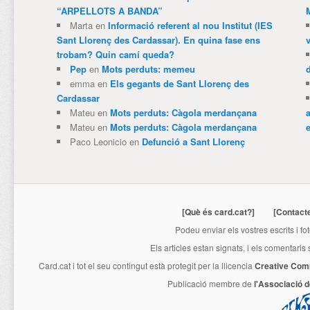
“ARPELLOTS A BANDA”
Marta
en
Informació referent al nou Institut (IES
Sant Llorenç des Cardassar). En quina fase ens
trobam? Quin camí queda?
Pep
en
Mots perduts: memeu
emma
en
Els gegants de Sant Llorenç des
Cardassar
Mateu
en
Mots perduts: Càgola merdançana
Mateu
en
Mots perduts: Càgola merdançana
e
Paco Leonicio
en
Defunció a Sant Llorenç
[Què és card.cat?]
[Contact
Podeu enviar els vostres escrits i fo
Els articles estan signats, i els comentaris
Card.cat
i tot el seu contingut està protegit per la llicencia
Creative Com
Publicació membre de
l'Associació 