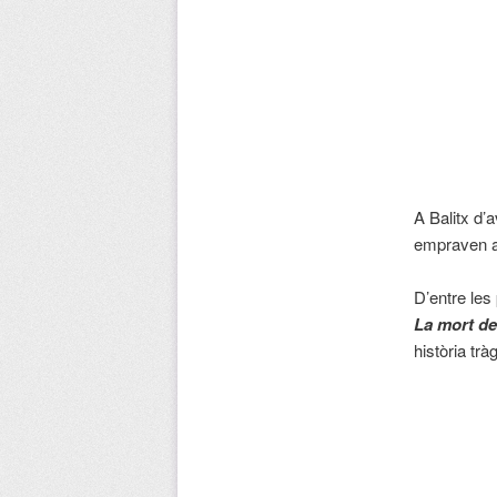
A Balitx d’
empraven a 
D’entre les
La mort de
història tr