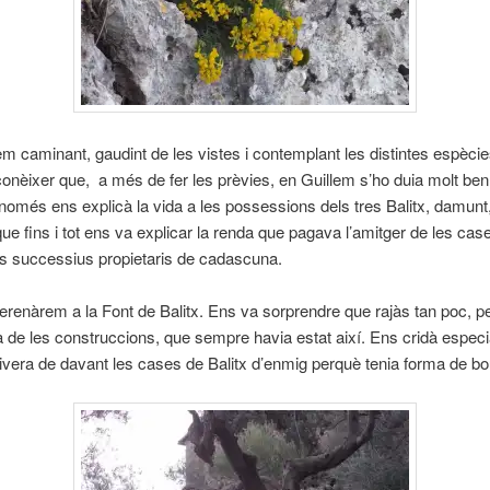
caminant, gaudint de les vistes i contemplant les distintes espècies
nèixer que, a més de fer les prèvies, en Guillem s’ho duia molt ben
només ens explicà la vida a les possessions dels tres Balitx, damunt
 que fins i tot ens va explicar la renda que pagava l’amitger de les cas
ls successius propietaris de cadascuna.
erenàrem a la Font de Balitx. Ens va sorprendre que rajàs tan poc, pe
a de les construccions, que sempre havia estat així. Ens cridà espec
’olivera de davant les cases de Balitx d’enmig perquè tenia forma de bo