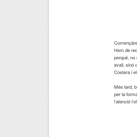
Començàrem 
Hem de reco
perquè, no 
avall, sinó
Costera i e
Més tard, b
per la form
l’atenció l