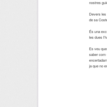
nostres gui
Devers les 
de sa Coste
És una excu
les dues l’h
Es veu que 
saber com o
encertadame
ja que no e