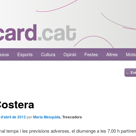
ssos
Esports
Cultura
Opinió
Festes
Altres
Mots
←
Ent
Costera
 d'abril de 2012
per
Maria Mesquida
, Trescadors
mal temps i les previsions adverses, el diumenge a les 7,00 h partírem