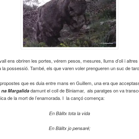
avall ens obriren les portes, vérem pesos, mesures, llums d’oli i altres
la possessió. També, els que varen voler prengueren un suc de taro
 propostes que es duia entre mans en Guillem, una era que acceptas
 na Margalida
damunt el coll de Biniamar, als paratges on va transco
àgica de la mort de l’enamorada. I la cançó comença:
En Bàlitx tota la vida
En Bàlitx jo pensaré;