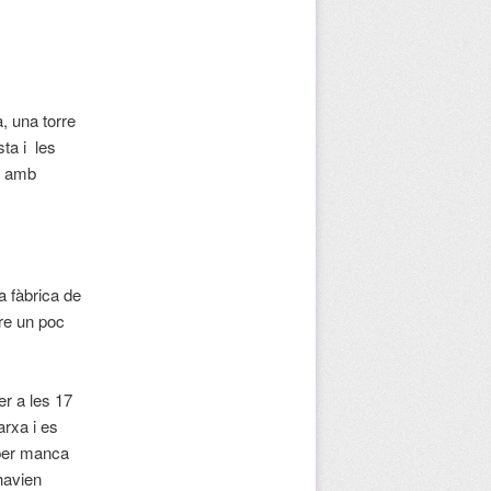
 una torre
ta i les
es amb
a fàbrica de
ure un poc
r a les 17
arxa i es
 per manca
 havien