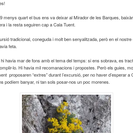
es!
9 menys quart el bus ens va deixar al Mirador de les Barques, baixà
ra i la resta seguiren cap a Cala Tuent.
rsió tradicional, coneguda i molt ben senyalitzada, però en el nostre
avia feta.
hi havia mar de fons amb el tema del temps: si ens sobrava, es trac
mplir-lo. Hi havia mil recomanacions i propostes. Però els guies, mo
nt proposaren “extres” durant l’excursió, per no haver d’esperar a 
ns podíem banyar, ni tan sols posar-nos un poc morenes.