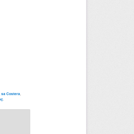
,
sa Costera
,
aç
.