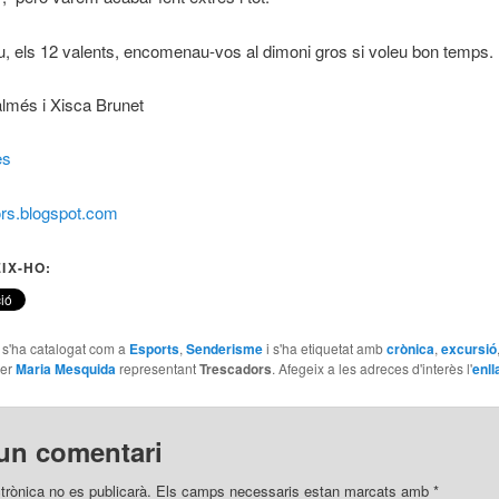
, els 12 valents, encomenau-vos al dimoni gros si voleu bon temps.
lmés i Xisca Brunet
es
ors.blogspot.com
IX-HO:
e s'ha catalogat com a
Esports
,
Senderisme
i s'ha etiquetat amb
crònica
,
excursió
er
Maria Mesquida
representant
Trescadors
. Afegeix a les adreces d'interès l'
enll
un comentari
trònica no es publicarà.
Els camps necessaris estan marcats amb
*