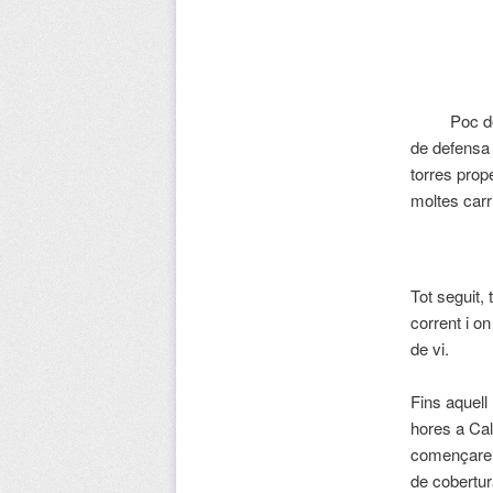
Poc despré
de defensa 
torres prop
moltes carri
Tot seguit, 
corrent i o
de vi.
Fins aquell
hores a Cal
començaren 
de cobertur