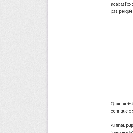
acabat l’exc
pas perquè
Quan arribà
com que els
Al final, p
“passejada”