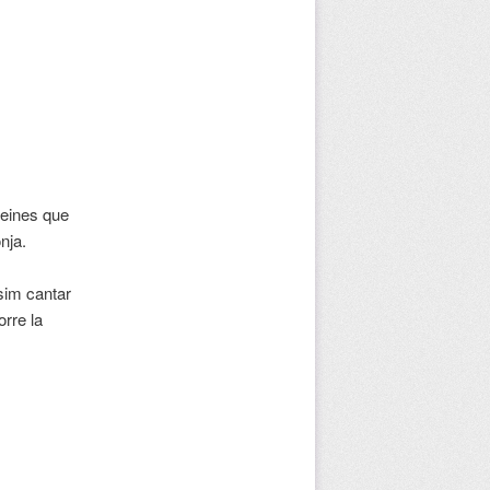
 eines que
nja.
sim cantar
rre la