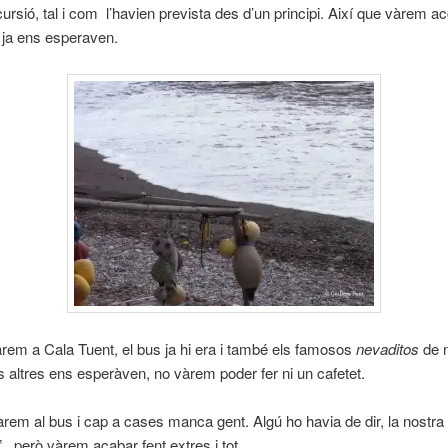
ursió, tal i com l’havien prevista des d’un principi. Així que vàrem ac
 ja ens esperaven.
rem a Cala Tuent, el bus ja hi era i també els famosos
nevaditos
de n
 altres ens esperàven, no vàrem poder fer ni un cafetet.
ujàrem al bus i cap a cases manca gent. Algú ho havia de dir, la nostra
, però vàrem acabar fent extres i tot.