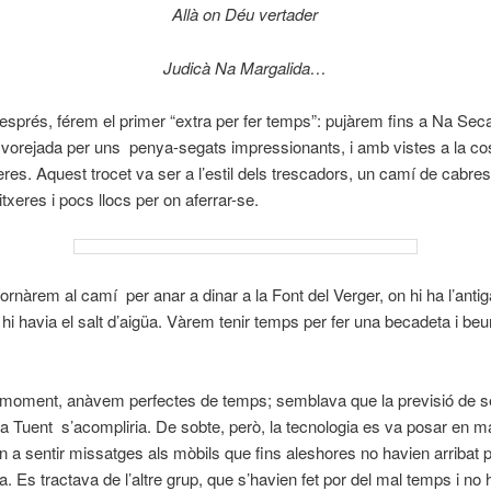
Allà on Déu vertader
Judicà Na Margalida…
s, férem el primer “extra per fer temps”: pujàrem fins a Na Seca,
vorejada per uns penya-segats impressionants, i amb vistes a la cos
eres. Aquest trocet va ser a l’estil dels trescadors, un camí de cabr
txeres i pocs llocs per on aferrar-se.
tornàrem al camí per anar a dinar a la Font del Verger, on hi ha l’antig
n hi havia el salt d’aigüa. Vàrem tenir temps per fer una becadeta i be
 moment, anàvem perfectes de temps; semblava que la previsió de se
a Tuent s’acompliria. De sobte, però, la tecnologia es va posar en m
a sentir missatges als mòbils que fins aleshores no havien arribat
a. Es tractava de l’altre grup, que s’havien fet por del mal temps i no