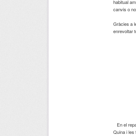
habitual am
canvis o no
Gràcies a l
enrevoltar 
En el repar
Quina i les