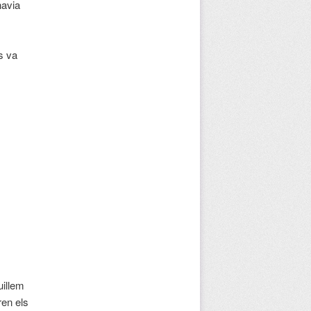
havia
s va
uillem
ren els