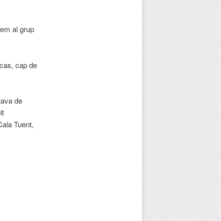
rem al grup
 cas, cap de
tava de
lt
Cala Tuent,