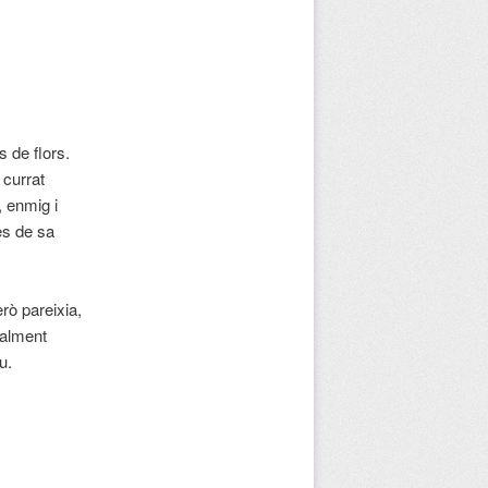
 de flors.
 currat
, enmig i
es de sa
rò pareixia,
ialment
u.