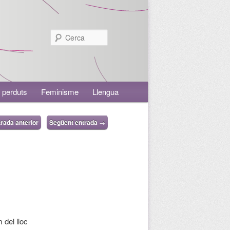
Cerca
 perduts
Feminisme
Llengua
rada anterior
Següent entrada
→
 del lloc