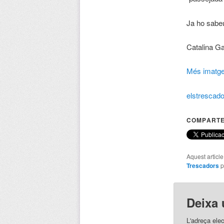
Ja ho sabeu
Catalina Ga
Més imatg
elstrescad
COMPARTE
Aquest articl
Trescadors
p
Deixa 
L'adreça elec