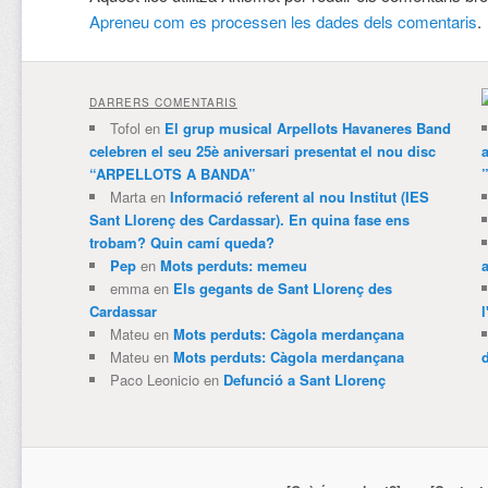
Apreneu com es processen les dades dels comentaris
.
DARRERS COMENTARIS
Tofol
en
El grup musical Arpellots Havaneres Band
celebren el seu 25è aniversari presentat el nou disc
“ARPELLOTS A BANDA”
Marta
en
Informació referent al nou Institut (IES
Sant Llorenç des Cardassar). En quina fase ens
trobam? Quin camí queda?
Pep
en
Mots perduts: memeu
emma
en
Els gegants de Sant Llorenç des
Cardassar
l
Mateu
en
Mots perduts: Càgola merdançana
Mateu
en
Mots perduts: Càgola merdançana
Paco Leonicio
en
Defunció a Sant Llorenç