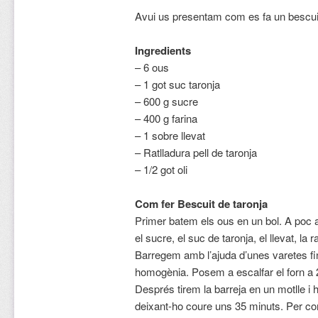
Avui us presentam com es fa un bescuit
Ingredients
– 6 ous
– 1 got suc taronja
– 600 g sucre
– 400 g farina
– 1 sobre llevat
– Ratlladura pell de taronja
– 1/2 got oli
Com fer Bescuit de taronja
Primer batem els ous en un bol. A poc a
el sucre, el suc de taronja, el llevat, la ra
Barregem amb l’ajuda d’unes varetes fin
homogènia. Posem a escalfar el forn a 
Després tirem la barreja en un motlle i h
deixant-ho coure uns 35 minuts. Per c