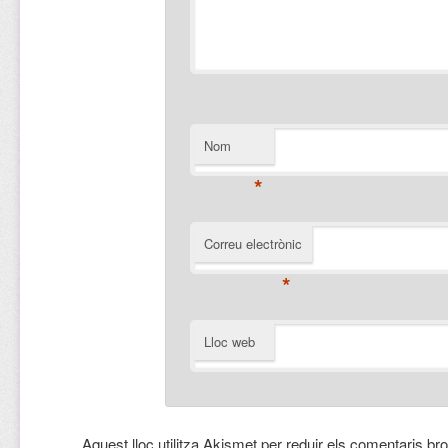
Nom
*
Correu electrònic
*
Lloc web
Aquest lloc utilitza Akismet per reduir els comentaris br