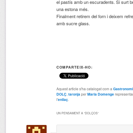
el pastís amb un escuradents. Si surt b
una estona més.
Finalment retirem del forn i deixem ref
amb sucre glass.
COMPARTEIX-HO:
Aquest article s'ha catalogat com a
Gastronom
DOLÇ
,
taronja
per
Maria Domenge
representa
l'
enllaç
.
UN PENSAMENT A “
DOLÇOS
”