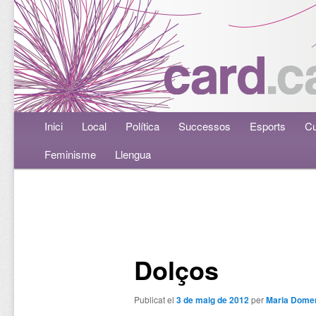
Menú principal
Inici
Aneu al contingut principal
Aneu al contingut secundari
Local
Política
Successos
Esports
Cu
Feminisme
Llengua
Navegació per les entrades
Dolços
Publicat el
3 de maig de 2012
per
Maria Dome