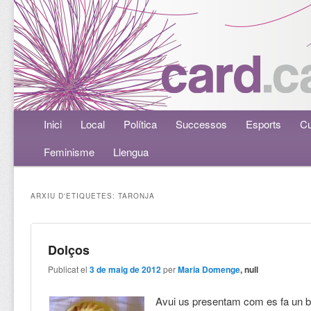
Menú principal
Inici
Aneu al contingut principal
Aneu al contingut secundari
Local
Política
Successos
Esports
Cu
Feminisme
Llengua
ARXIU D'ETIQUETES:
TARONJA
Dolços
Publicat el
3 de maig de 2012
per
Maria Domenge
, null
Avui us presentam com es fa un b