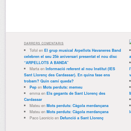
DARRERS COMENTARIS
Tofol
en
El grup musical Arpellots Havaneres Band
celebren el seu 25è aniversari presentat el nou disc
“ARPELLOTS A BANDA”
Marta
en
Informació referent al nou Institut (IES
Sant Llorenç des Cardassar). En quina fase ens
v
trobam? Quin camí queda?
Pep
en
Mots perduts: memeu
emma
en
Els gegants de Sant Llorenç des
Cardassar
Mateu
en
Mots perduts: Càgola merdançana
Mateu
en
Mots perduts: Càgola merdançana
Paco Leonicio
en
Defunció a Sant Llorenç