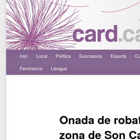
Menú principal
Inici
Aneu al contingut principal
Aneu al contingut secundari
Local
Política
Successos
Esports
Cu
Feminisme
Llengua
Navegació per les entrades
Onada de robat
zona de Son Ca