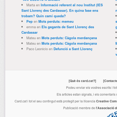
Marta
en
Informació referent al nou Institut (IES
Sant Llorenç des Cardassar). En quina fase ens
trobam? Quin camí queda?
Pep
en
Mots perduts: memeu
emma
en
Els gegants de Sant Llorenç des
Cardassar
Mateu
en
Mots perduts: Càgola merdançana
Mateu
en
Mots perduts: Càgola merdançana
Paco Leonicio
en
Defunció a Sant Llorenç
[Què és card.cat?]
[Contact
Podeu enviar els vostres escrits i fo
Els articles estan signats, i els comentaris
Card.cat
i tot el seu contingut està protegit per la llicencia
Creative Com
Publicació membre de
l'Associació 