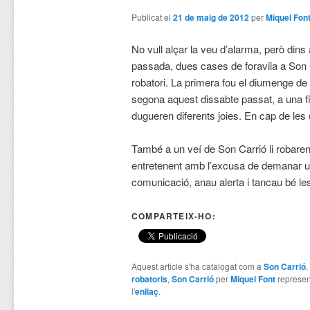
Publicat el
21 de maig de 2012
per
Miquel Fon
No vull alçar la veu d’alarma, però din
passada, dues cases de foravila a Son 
robatori. La primera fou el diumenge de l
segona aquest dissabte passat, a una fi
dugueren diferents joies. En cap de les 
També a un veí de Son Carrió li robaren
entretenent amb l’excusa de demanar u
comunicació, anau alerta i tancau bé le
COMPARTEIX-HO:
Aquest article s'ha catalogat com a
Son Carrió
,
robatoris
,
Son Carrió
per
Miquel Font
represen
l'
enllaç
.