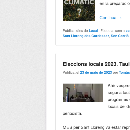
en la preparació
Continua
→
Publicat dins de
Local
|
Etiquetat com a
ca
Sant Llorenç des Cardassar
,
Son Carrió
Eleccions locals 2023. Tau
Publicat el
23 de maig de 2023
per
Tomàs
Ahir vespre
segona taul
programes d
locals del 
periodista.
MÉS per Sant Llorenç va estar repre