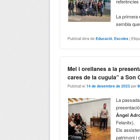
referències 
La primera e
sembla que,
Publicat dins de
Educació
,
Escoles
|
Etiq
Mel i orellanes a la presen
cares de la cugula” a Son 
Publicat el
14 de desembre de 2023
per
M
La passada 
presentació
Àngel Adro
Felanitx).
Els assisten
patrimoni i 