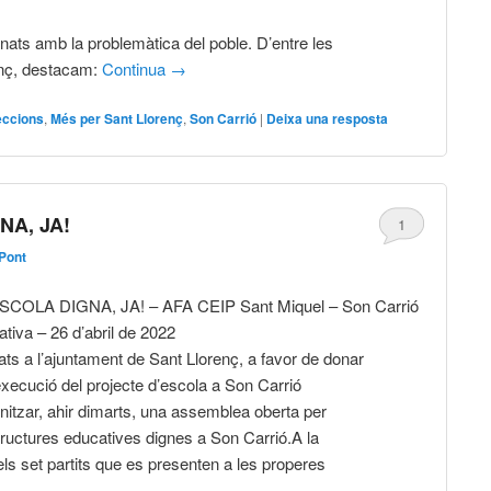
nats amb la problemàtica del poble. D’entre les
enç, destacam:
Continua
→
eccions
,
Més per Sant Llorenç
,
Son Carrió
|
Deixa una resposta
NA, JA!
1
 Pont
SCOLA DIGNA, JA! – AFA CEIP Sant Miquel – Son Carrió
tiva – 26 d’abril de 2022
ats a l’ajuntament de Sant Llorenç, a favor de donar
l’execució del projecte d’escola a Son Carrió
itzar, ahir dimarts, una assemblea oberta per
ructures educatives dignes a Son Carrió.A la
els set partits que es presenten a les properes