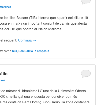
1
Martínez
e les Illes Balears (TIB) informa que a partir del dilluns 19
 posa en marxa un important conjunt de canvis que afecta
nies del TIB que operen al Pla de Mallorca.
 el següent:
Continua
→
tat com a
bus
,
Son Carrió
|
1
resposta
àtic
Baró
 de màster d’Urbanisme i Ciutat de la Universitat Oberta
OC), he llançat una enquesta per conèixer com és
ls residents de Sant Llorenç
, Son
Carrió i la zona costanera