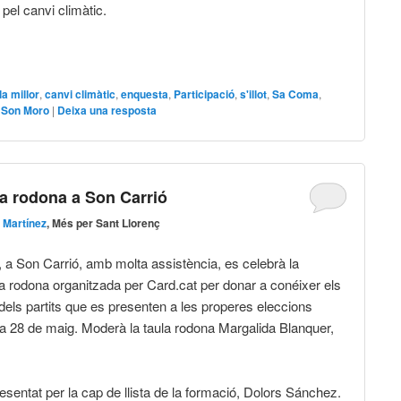
 pel canvi climàtic.
la millor
,
canvi climàtic
,
enquesta
,
Participació
,
s'illot
,
Sa Coma
,
,
Son Moro
|
Deixa una resposta
la rodona a Son Carrió
 Martínez
, Més per Sant Llorenç
, a Son Carrió, amb molta assistència, es celebrà la
a rodona organitzada per Card.cat per donar a conéixer els
els partits que es presenten a les properes eleccions
dia 28 de maig. Moderà la taula rodona Margalida Blanquer,
sentat per la cap de llista de la formació, Dolors Sánchez.