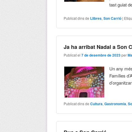
tast guiat 
Publicat dins de
Llibres
,
Son Carrió
|
Etiq
Ja ha arribat Nadal a Son C
Publicat el
7 de desembre de 2023
per
Ma
Un any més 
Famílies d’
d’organitza
Publicat dins de
Cultura
,
Gastronomia
,
So