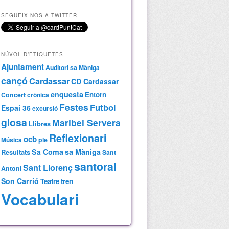
SEGUEIX-NOS A TWITTER
NÚVOL D’ETIQUETES
Ajuntament
Auditori sa Màniga
cançó
Cardassar
CD Cardassar
enquesta
Entorn
Concert
crònica
Festes
Futbol
Espai 36
excursió
glosa
Maribel Servera
Llibres
Reflexionari
ocb
Música
ple
Sa Coma
sa Màniga
Resultats
Sant
santoral
Sant Llorenç
Antoni
Son Carrió
Teatre
tren
Vocabulari