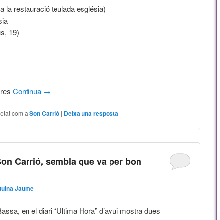
 a la restauració teulada església)
sia
us, 19)
rres
Continua
→
uetat com a
Son Carrió
|
Deixa una resposta
Son Carrió, sembla que va per bon
Quina Jaume
ssa, en el diari “Ultima Hora” d’avui mostra dues