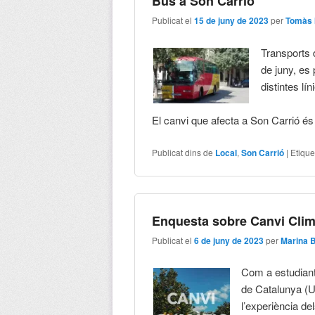
Bus a Son Carrió
Publicat el
15 de juny de 2023
per
Tomàs 
Transports d
de juny, es
distintes lí
El canvi que afecta a Son Carrió és
Publicat dins de
Local
,
Son Carrió
|
Etique
Enquesta sobre Canvi Clim
Publicat el
6 de juny de 2023
per
Marina 
Com a estudiant
de Catalunya (U
l’experiència de