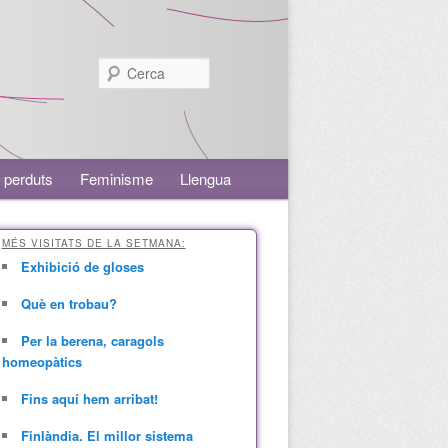
Cerca
 perduts
Feminisme
Llengua
MÉS VISITATS DE LA SETMANA:
Exhibició de gloses
Què en trobau?
Per la berena, caragols
homeopàtics
Fins aquí hem arribat!
Finlàndia. El millor sistema