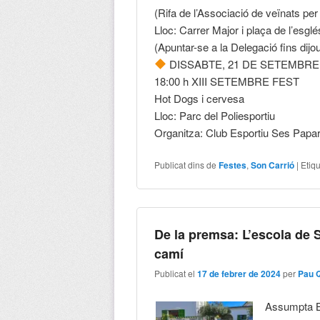
(Rifa de l’Associació de veïnats per
Lloc: Carrer Major i plaça de l’esglé
(Apuntar-se a la Delegació fins dijo
DISSABTE, 21 DE SETEMBRE
18:00 h XIII SETEMBRE FEST
Hot Dogs i cervesa
Lloc: Parc del Poliesportiu
Organitza: Club Esportiu Ses Papa
Publicat dins de
Festes
,
Son Carrió
|
Etiq
De la premsa: L’escola de 
camí
Publicat el
17 de febrer de 2024
per
Pau 
Assumpta Ba