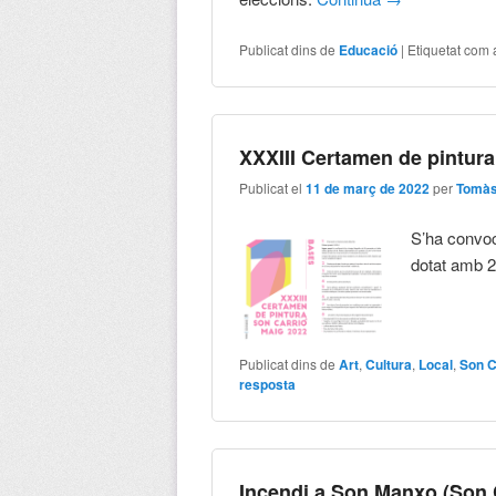
Publicat dins de
Educació
|
Etiquetat com 
XXXIII Certamen de pintura
Publicat el
11 de març de 2022
per
Tomàs
S’ha convoc
dotat amb 2
Publicat dins de
Art
,
Cultura
,
Local
,
Son C
resposta
Incendi a Son Manxo (Son 