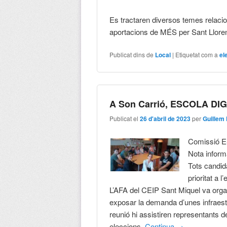
Es tractaren diversos temes relacio
aportacions de MÉS per Sant Llor
Publicat dins de
Local
|
Etiquetat com a
el
A Son Carrió, ESCOLA DIG
Publicat el
26 d'abril de 2023
per
Guillem
Comissió E
Nota informa
Tots candid
prioritat a 
L’AFA del CEIP Sant Miquel va organ
exposar la demanda d’unes infraest
reunió hi assistiren representants d
eleccions.
Continua
→