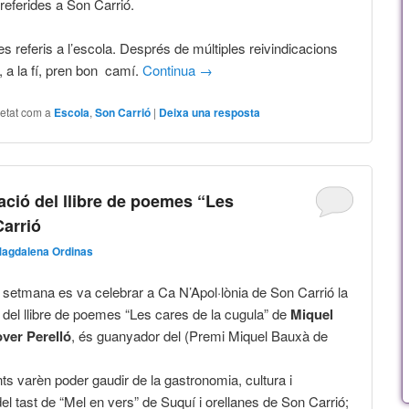
referides a Son Carrió.
s referis a l’escola. Després de múltiples reivindicacions
 a la fí, pren bon camí.
Continua
→
uetat com a
Escola
,
Son Carrió
|
Deixa una resposta
tació del llibre de poemes “Les
Carrió
agdalena Ordinas
setmana es va celebrar a Ca N’Apol·lònia de Son Carrió la
 del llibre de poemes “Les cares de la cugula” de
Miquel
ver Perelló
, és guanyador del (Premi Miquel Bauxà de
ts varèn poder gaudir de la gastronomia, cultura i
del tast de “Mel en vers” de Suquí i orellanes de Son Carrió;