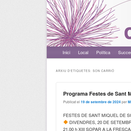
Menú principal
Inici
Aneu al contingut principal
Aneu al contingut secundari
Local
Política
Succe
ARXIU D'ETIQUETES:
SON CARRIÓ
Programa Festes de Sant M
Publicat el
19 de setembre de 2024
per
M
FESTES DE SANT MIQUEL DE S
DIVENDRES, 20 DE SETEMB
21.00 h XIII SOPAR A LA FRESCA